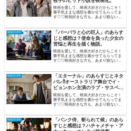
牧子のヒット小説を映画化。
映画を愛して、映画大好きだからこそ！
勝手気ままな感想を書かせてもらってま
す♡♡映画好きな方も、あまり観ない方
もご参考までに(*´∀｀*)「終わった人」
2018年6月9日公開（125分）定年後の悲
哀を描いた内館牧子のヒット小説を映画
「バーバラと心の巨人」のあらす
映画2018年
化したコメ...
じと感想は？使命を負った少女の
苦悩と再生を描く物語。
映画を愛して、映画大好きだからこそ！
勝手気ままな感想を書かせてもらってま
す♡♡映画好きな方も、あまり観ない方
もご参考までに(*´∀｀*)「バーバラと心の
巨人」2018年10月12日公開（106分）自
分にだけ見える巨人を倒す使命を負った
「エターナル」のあらすじとネタ
映画2018年
少女の...
バレ⁈オーストラリア舞台でイ・
ビョンホン主演のラブ・サスペン
ス。
映画を愛して、映画大好きだからこそ！
勝手気ままな感想を書かせてもらってま
す♡♡映画好きな方も、あまり観ない方
もご参考までに(*´∀｀*)「エターナル」
（PR-12,韓国）2018年2月16日公開（97
分）オーストラリア舞台でイ・ビョンホ
「パンク侍、斬られて候」のあら
映画2018年
ン主...
すじと感想は？ハチャメチャ・ア