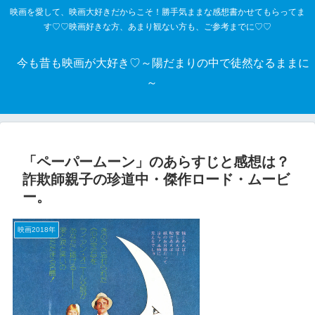
映画を愛して、映画大好きだからこそ！勝手気ままな感想書かせてもらってま
す♡♡映画好きな方、あまり観ない方も、ご参考までに♡♡
今も昔も映画が大好き♡～陽だまりの中で徒然なるままに
～
「ペーパームーン」のあらすじと感想は？
詐欺師親子の珍道中・傑作ロード・ムービ
ー。
映画2018年