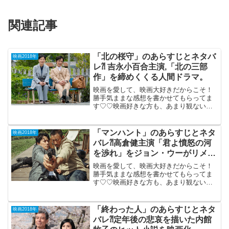
関連記事
「北の桜守」のあらすじとネタバ
映画2018年
レ⁈ 吉永小百合主演,「北の三部
作」を締めくくる人間ドラマ。
映画を愛して、映画大好きだからこそ！
勝手気ままな感想を書かせてもらってま
す♡♡映画好きな方も、あまり観ない方
もご参考までに(*´∀｀*)「北の桜守」2018
年3月10日公開（126分）吉永小百合120
本目、「北の三部作」を締めくくる壮大
「マンハント」のあらすじとネタ
映画2018年
な人...
バレ⁈高倉健主演「君よ憤怒の河
を渉れ」をジョン・ウーがリメー
ク。
映画を愛して、映画大好きだからこそ！
勝手気ままな感想を書かせてもらってま
す♡♡映画好きな方も、あまり観ない方
もご参考までに(*´∀｀*) 「マンハン
ト」 （日中合作）2018年2月9日公開
（110分）中国で大ヒットした高倉健主演
「終わった人」のあらすじとネタ
映画2018年
「君よ憤怒...
バレ⁈定年後の悲哀を描いた内館