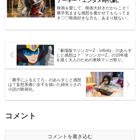
ナーキー・エンタメ時代劇。
映画を愛して、映画大好きだからこそ！
勝手気ままな感想を書かせてもらってま
す♡♡映画好きな方も、あまり観ない方
もご参考までに(*´∀｀*)「パンク侍、斬ら
れて候」2018年6月30日公開（131分）宮
藤官九郎脚本によるハチャメチャ・アナ
ーキー...
「劇場版マジンガーZ：Infinity」のあらす
じと感想は？「マジンガーZ」の10年後
を描く大人のための東映マンガ祭り。
「勝手にふるえてろ」のあらすじと感想
は？妄想系痛い女子を描いた綿矢りさの
小説の映画化。
コメント
コメントを書き込む