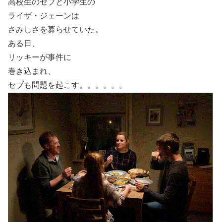
高校生のセブと小学生の
ライザ・ジェーンは
さみしさを募らせていた。
ある日、
リッキーが事件に
巻き込まれ、
セブも問題を起こす。。。。。。