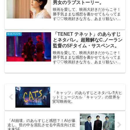
男女のラブストーリー。
映画を愛して、映画大好きだからこそ！
勝手気ままな感想を書かせてもらってま
す♡♡映画好きな方も、あまり観ない方
もご参考までに(*´∀｀*)「ラストレター」
2020年1月17日公開（121分）長い時を経
て初恋の人と会う男女のラブストーリ
「TENET テネット」のあらすじ
映画2020年
ー。夫と...
とネタバレ。超難解なC.ノーラン
監督のSFタイム・サスペンス。
映画を愛して、映画大好きだからこそ！
勝手気ままな感想を書かせてもらってま
す♡♡映画好きな方も、あまり観ない方
もご参考までに(*´∀｀*)「TENET テネッ
ト」（IMAX) 2020年9月18日公開（150
分）超難解なC.ノーラン監督のSF...
「キャッツ」のあらすじとネタバレ⁈大ヒ
ットミュージカル「キャッツ」の世界を
実写映画化。
「AI崩壊」のあらすじと感想？！AIが暴
走し、世の中を混乱させる中高生向け近
未来SF。