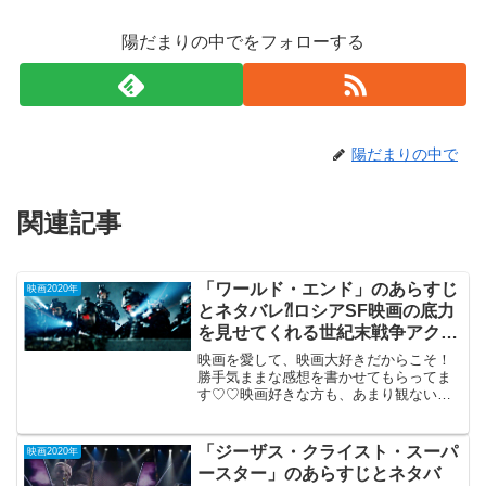
陽だまりの中でをフォローする
陽だまりの中で
関連記事
「ワールド・エンド」のあらすじ
映画2020年
とネタバレ⁈ロシアSF映画の底力
を見せてくれる世紀末戦争アクシ
ョン
映画を愛して、映画大好きだからこそ！
勝手気ままな感想を書かせてもらってま
す♡♡映画好きな方も、あまり観ない方
もご参考までに(*´∀｀*)「ワールド・エン
ド」 PG-12（ロシア）2020年6月12日
(154分）ロシアSF映画の底力を見せて
「ジーザス・クライスト・スーパ
映画2020年
く...
ースター」のあらすじとネタバ