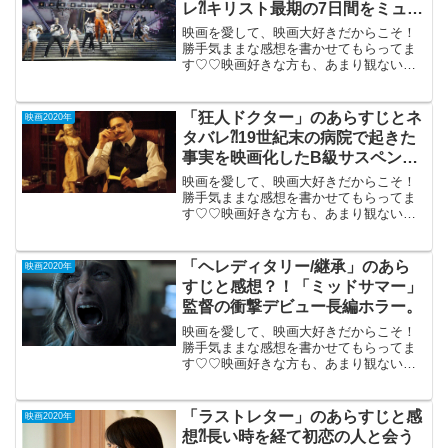
レ⁈キリスト最期の7日間をミュー
ジカル化。
映画を愛して、映画大好きだからこそ！
勝手気ままな感想を書かせてもらってま
す♡♡映画好きな方も、あまり観ない方
もご参考までに(*´∀｀*)「ジーザスクライ
ストスーパースター」(2010年ブロードウ
ェイ版）DVD鑑賞2012年12月15日公開
「狂人ドクター」のあらすじとネ
映画2020年
（...
タバレ⁈19世紀末の病院で起きた
事実を映画化したB級サスペン
ス。
映画を愛して、映画大好きだからこそ！
勝手気ままな感想を書かせてもらってま
す♡♡映画好きな方も、あまり観ない方
もご参考までに(*´∀｀*)「狂人ドクター」
（R-15） DVD鑑賞 2017年製作（89分）
19世紀末の病院であった事実を映画化
「ヘレディタリー/継承」のあら
映画2020年
し...
すじと感想？！「ミッドサマー」
監督の衝撃デビュー長編ホラー。
映画を愛して、映画大好きだからこそ！
勝手気ままな感想を書かせてもらってま
す♡♡映画好きな方も、あまり観ない方
もご参考までに(*´∀｀*)「ヘレディタリー/
継承」４DX （PG-12)2018年11月30日
公開（127分）「ミッドサマー」のア...
「ラストレター」のあらすじと感
映画2020年
想⁈長い時を経て初恋の人と会う