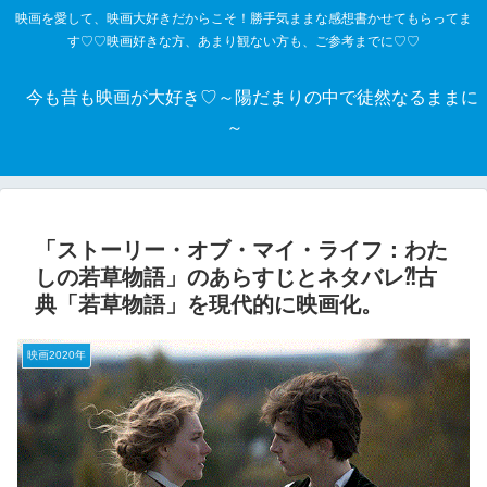
映画を愛して、映画大好きだからこそ！勝手気ままな感想書かせてもらってま
す♡♡映画好きな方、あまり観ない方も、ご参考までに♡♡
今も昔も映画が大好き♡～陽だまりの中で徒然なるままに
～
「ストーリー・オブ・マイ・ライフ：わた
しの若草物語」のあらすじとネタバレ⁈古
典「若草物語」を現代的に映画化。
映画2020年