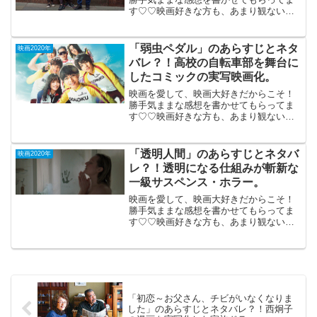
す♡♡映画好きな方も、あまり観ない方
もご参考までに(*´∀｀*)「家族を想うと
き」（英仏ベルギー合作）2019年12月13
日公開（100分）世界中に共通する家族の
「弱虫ペダル」のあらすじとネタ
映画2020年
問題を...
バレ？！高校の自転車部を舞台に
したコミックの実写映画化。
映画を愛して、映画大好きだからこそ！
勝手気ままな感想を書かせてもらってま
す♡♡映画好きな方も、あまり観ない方
もご参考までに(*´∀｀*)「弱虫ペダル」
2020年8月14日公開（112分）高校の自転
車部を舞台にしたコミックの実写映画
「透明人間」のあらすじとネタバ
映画2020年
化。アニメ...
レ？！透明になる仕組みが斬新な
一級サスペンス・ホラー。
映画を愛して、映画大好きだからこそ！
勝手気ままな感想を書かせてもらってま
す♡♡映画好きな方も、あまり観ない方
もご参考までに(*´∀｀*)「透明人間」
（PG-12)米豪合作2020年7月10日公開
（122分）透明になる仕組みが斬新な一級
サスペ...
「初恋～お父さん、チビがいなくなりま
した」のあらすじとネタバレ？！西炯子