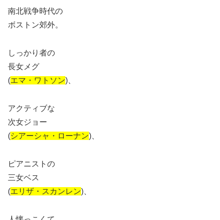
南北戦争時代の
ボストン郊外。
しっかり者の
長女メグ
(
エマ・ワトソン
)、
アクティブな
次女ジョー
(
シアーシャ・ローナン
)、
ピアニストの
三女ベス
(
エリザ・スカンレン
)、
人懐っこくて