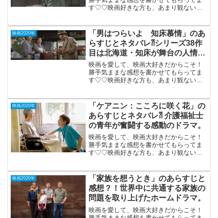
す♡♡映画好きな方も、あまり観ない方
もご参考までに(*´∀｀*)「ストックホル
ム・ケース」 （米加合作）2020年11
月6日公開（92分）「ストックホルム症候
「男はつらいよ 知床慕情」のあ
映画2020年
群」の語...
らすじとネタバレ⁈シリーズ38作
目は北海道・知床が舞台の人情ド
ラマ。
映画を愛して、映画大好きだからこそ！
勝手気ままな感想を書かせてもらってま
す♡♡映画好きな方も、あまり観ない方
もご参考までに(*´∀｀*)「男はつらいよ
知床慕情」1987年8月15日公開（107分）
シリーズ38作目は北海道・知床が舞台の
「ケアニン：こころに咲く花」の
映画2020年
人情...
あらすじとネタバレ⁈ 介護福祉士
の青年が奮闘する感動のドラマ。
映画を愛して、映画大好きだからこそ！
勝手気ままな感想を書かせてもらってま
す♡♡映画好きな方も、あまり観ない方
もご参考までに(*´∀｀*)「ケアニンこころ
に咲く花」2020年4月3日（100分）介護
福祉士の青年が奮闘する感動のドラマ。
「家族を想うとき」のあらすじと
映画2020年
介護福祉...
感想？！世界中に共通する家族の
問題を取り上げたホームドラマ。
映画を愛して、映画大好きだからこそ！
勝手気ままな感想を書かせてもらってま