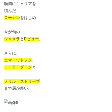
順調にキャリアを
積んだ
ローナン
をはじめ、
今が旬の
シャメラ
と
F.ピュー
。
さらに、
エマ・ワトソン
、
ローラ・ダーン
と
メリル・ストリープ
まで層が厚い。