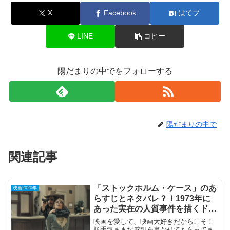
X
Facebook
はてブ
LINE
コピー
陽だまりの中でをフォローする
陽だまりの中で
関連記事
「ストックホルム・ケース」のあ
映画2020年
らすじとネタバレ？！1973年に
あった実在の人質事件を描くドラ
マ。
映画を愛して、映画大好きだからこそ！
勝手気ままな感想を書かせてもらってま