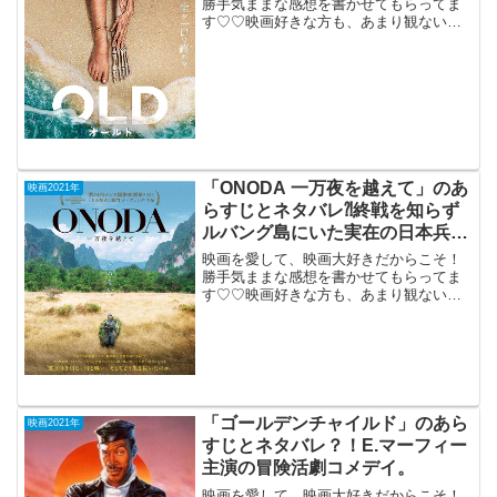
勝手気ままな感想を書かせてもらってま
す♡♡映画好きな方も、あまり観ない方
もご参考までに(*´∀｀*)「オールド」2021
年8月27日公開（108分）30分で1歳分、
年を取る怪奇なビーチのスリラー。カリ
ブ海...
「ONODA 一万夜を越えて」のあ
映画2021年
らすじとネタバレ⁈終戦を知らず
ルバング島にいた実在の日本兵の
物語。
映画を愛して、映画大好きだからこそ！
勝手気ままな感想を書かせてもらってま
す♡♡映画好きな方も、あまり観ない方
もご参考までに(*´∀｀*)「ONODA一万夜
を超えて」(仏独伊ベルギー・日本合作）
2021年10月8日公開（174分）終戦を知ら
ず...
「ゴールデンチャイルド」のあら
映画2021年
すじとネタバレ？！E.マーフィー
主演の冒険活劇コメデイ。
映画を愛して、映画大好きだからこそ！