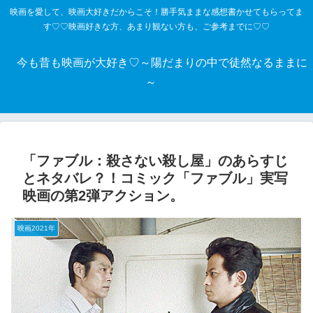
映画を愛して、映画大好きだからこそ！勝手気ままな感想書かせてもらってま
す♡♡映画好きな方、あまり観ない方も、ご参考までに♡♡
今も昔も映画が大好き♡～陽だまりの中で徒然なるままに
～
「ファブル：殺さない殺し屋」のあらすじ
とネタバレ？！コミック「ファブル」実写
映画の第2弾アクション。
映画2021年