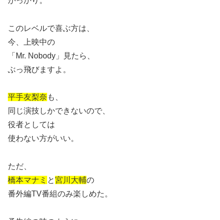
がっかり。
このレベルで喜ぶ方は、
今、上映中の
「Mr. Nobody」見たら、
ぶっ飛びますよ。
平手友梨奈
も、
同じ演技しかできないので、
役者としては
使わない方がいい。
ただ、
橋本マナミ
と
宮川大輔
の
番外編TV番組のみ楽しめた。