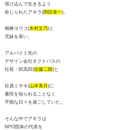
溶け込んで生きるよう
命じられたアキラ(
岡田准一
)。
相棒ヨウコ(
木村文乃
)と
兄妹を装い、
アルバイト先の
デザイン会社オクトパスの
社長・田高田(
佐藤二朗
)と
社員ミサキ(
山本美月
)に
素性を知られることなく
平穏な日々を過ごしていた。
そんな中でアキラは
NPO団体の代表を