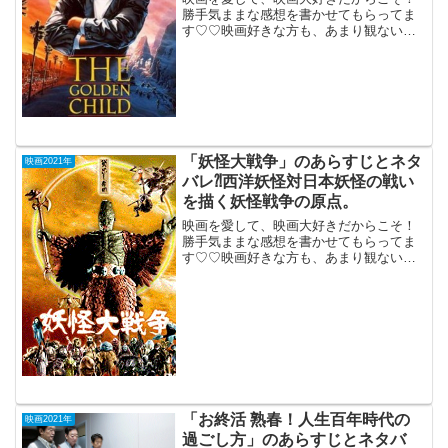
勝手気ままな感想を書かせてもらってま
す♡♡映画好きな方も、あまり観ない方
もご参考までに(*´∀｀*)「ゴールデンチャ
イルド」TV鑑賞（吹き替え版） 1986年
12月12日 公開E.マーフィー主演の冒険活
劇...
「妖怪大戦争」のあらすじとネタ
映画2021年
バレ⁈西洋妖怪対日本妖怪の戦い
を描く妖怪戦争の原点。
映画を愛して、映画大好きだからこそ！
勝手気ままな感想を書かせてもらってま
す♡♡映画好きな方も、あまり観ない方
もご参考までに(*´∀｀*)「妖怪大戦争」４
K修復版1968年12月14日公開（79分）西
洋妖怪対日本妖怪の戦いを描く妖怪戦争
の原点...
「お終活 熟春！人生百年時代の
映画2021年
過ごし方」のあらすじとネタバ