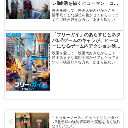
レ⁈終活を描くヒューマン・コメ
デイ。
映画を愛して、映画大好きだからこそ！
勝手気ままな感想を書かせてもらってま
す♡♡映画好きな方も、あまり観ない方
もご参考までに(*´∀｀*)「お終活 熟春！
人生百年時代の過ごし方」2021年5月21
日公開（113分）人生の終わりのための活
「フリーガイ」のあらすじとネタ
映画2021年
動を描...
バレ⁈ゲームのキャラが、ヒーロ
ーになるゲーム内アクション映
画。
映画を愛して、映画大好きだからこそ！
勝手気ままな感想を書かせてもらってま
す♡♡映画好きな方も、あまり観ない方
もご参考までに(*´∀｀*)「フリーガイ」
2021年8月13日公開（115分）ゲームのモ
ブキャラが、ヒーローになるゲーム内ア
クション...
「トゥルーノース」のあらすじとネタバ
レ⁈北朝鮮の強制収容所の実態を描く強烈
な３Dアニメ。