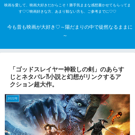
映画を愛して、映画大好きだからこそ！勝手気ままな感想書かせてもらってま
す♡♡映画好きな方、あまり観ない方も、ご参考までに♡♡
今も昔も映画が大好き♡～陽だまりの中で徒然なるままに
～
「ゴッドスレイヤー神殺しの剣」のあらす
じとネタバレ⁈小説と幻想がリンクするア
クション超大作。
2022年