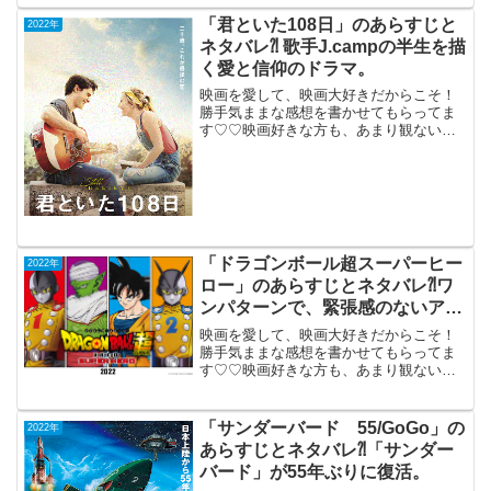
ところ」2022年11月18日公開（125分）
湿地帯で起きた殺人事件を紐解く愛のミ
「君といた108日」のあらすじと
2022年
ステリ...
ネタバレ⁈ 歌手J.campの半生を描
く愛と信仰のドラマ。
映画を愛して、映画大好きだからこそ！
勝手気ままな感想を書かせてもらってま
す♡♡映画好きな方も、あまり観ない方
もご参考までに(*´∀｀*)「君といた108
日」2021年12月31日公開（116分）シン
ガー・ソングライターのJ・キャンプの半
生を...
「ドラゴンボール超スーパーヒー
2022年
ロー」のあらすじとネタバレ⁈ワ
ンパターンで、緊張感のないアク
ション・アニメ。
映画を愛して、映画大好きだからこそ！
勝手気ままな感想を書かせてもらってま
す♡♡映画好きな方も、あまり観ない方
もご参考までに(*´∀｀*)「ドラゴンボール
超スーパーヒーロー」2022年6月11日公
開（99分）ワンパターンで、緊張感のな
「サンダーバード 55/GoGo」の
2022年
いアクシ...
あらすじとネタバレ⁈「サンダー
バード」が55年ぶりに復活。