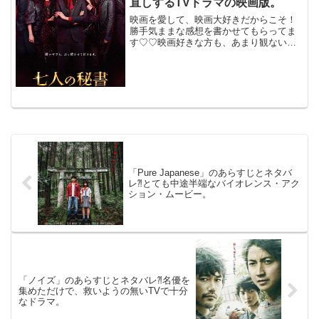
直しするTVドラマの映画版。
映画を愛して、映画大好きだからこそ！
勝手気ままな感想を書かせてもらってま
す♡♡映画好きな方も、あまり観ない方
もご参考までに(*´∀｀*)「七人の秘書
The Movie」2022年10月7日公開（118
分）秘書七人が世直しするTVドラマの
映...
「Pure Japanese」のあらすじとネタバ
レ⁈とても中途半端なバイオレンス・アク
ション・ムービー。
「ノイズ」のあらすじとネタバレ⁈名優を
集めただけで、救いようの無いTVで十分
なドラマ。