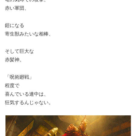
赤い軍団、
鎧になる
寄生獣みたいな相棒、
そして巨大な
赤髪神。
「呪術廻戦」
程度で
喜んでいる連中は、
狂気するんじゃない。