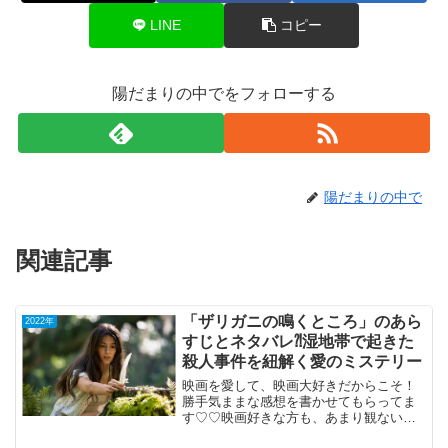
LINE
コピー
陽だまりの中でをフォローする
陽だまりの中で
関連記事
「ザリガニの鳴くところ」のあら
2022年
すじとネタバレ⁈湿地帯で起きた
殺人事件を紐解く愛のミステリー
映画を愛して、映画大好きだからこそ！
勝手気ままな感想を書かせてもらってま
す♡♡映画好きな方も、あまり観ない方
もご参考までに(*´∀｀*)「ザリガニの鳴く