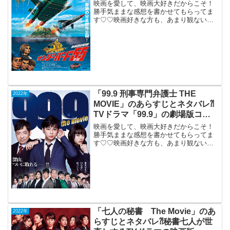
映画を愛して、映画大好きだからこそ！
勝手気ままな感想を書かせてもらってま
す♡♡映画好きな方も、あまり観ない方
もご参考までに(*´∀｀*)「サンダーバード
55/GoGo」（吹き替え版）（英国）2022
年1月7日公開（91分）TV特撮人形劇
「サ...
「99.9 刑事専門弁護士 THE
2022年
MOVIE」のあらすじとネタバレ⁈
TVドラマ「99.9」の劇場版コメ
デイ。
映画を愛して、映画大好きだからこそ！
勝手気ままな感想を書かせてもらってま
す♡♡映画好きな方も、あまり観ない方
もご参考までに(*´∀｀*)「99.9 刑事専門弁
護士THE MOVIE」2021年12月30日公開
（119分）TVドラマ「99.9...
「七人の秘書 The Movie」のあ
2022年
らすじとネタバレ⁈秘書七人が世