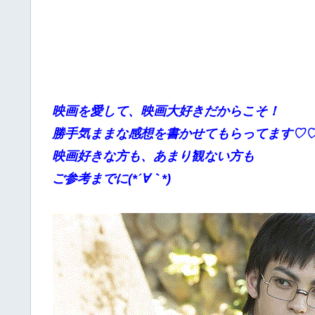
映画を愛して、映画大好きだからこそ！
勝手
気ままな感想を書かせてもらってます♡
映画好きな方も、あまり観ない方も
ご参考までに(*´∀｀*)