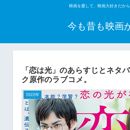
映画を愛して、映画大好きだから
今も昔も映画
「恋は光」のあらすじとネタバ
ク原作のラブコメ。
2022年