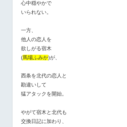
心中穏やかで
いられない。
一方、
他人の恋人を
欲しがる宿木
(
馬場ふみか
)が、
西条を北代の恋人と
勘違いして
猛アタックを開始。
やがて宿木と北代も
交換日記に加わり、