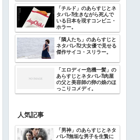
「チルド」のあらすじとネ
タバレ⁈生きながら死んで
いる日本を現すコンビニ・
ホラー。
「隣人たち」のあらすじと
ネタバレ⁈2大女優で見せる
傑作サイコ・スリラー。
「エロディー危機一髪」の
あらすじとネタバレ⁈肉屋
の父と美容師の卵の娘のほ
っこりコメディ。
人気記事
「男神」のあらすじとネタ
バレ⁈無垢な男子を生贄に