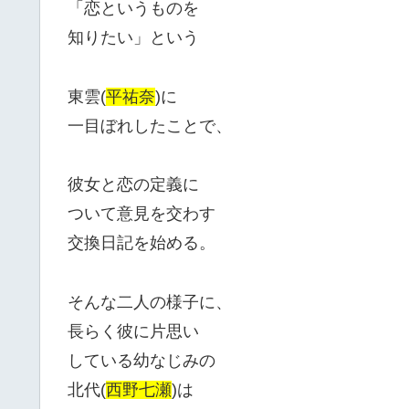
「恋というものを
知りたい」という
東雲(
平祐奈
)に
一目ぼれしたことで、
彼女と恋の定義に
ついて意見を交わす
交換日記を始める。
そんな二人の様子に、
長らく彼に片思い
している幼なじみの
北代(
西野七瀬
)は