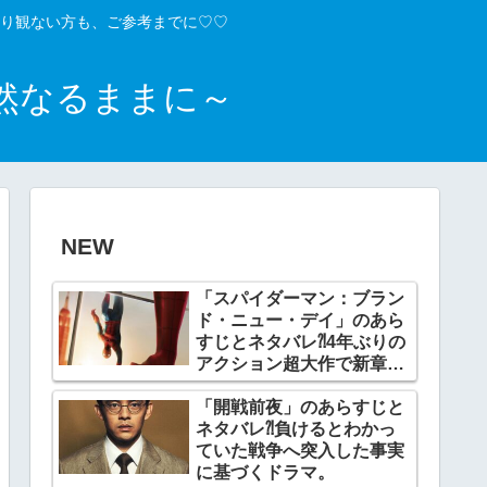
り観ない方も、ご参考までに♡♡
然なるままに～
NEW
「スパイダーマン：ブラン
ド・ニュー・デイ」のあら
すじとネタバレ⁈4年ぶりの
アクション超大作で新章開
幕。
「開戦前夜」のあらすじと
ネタバレ⁈負けるとわかっ
ていた戦争へ突入した事実
に基づくドラマ。