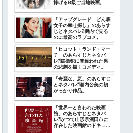
捧げるB級ご当地映画。
「アップグレード どん底
女子の幸せ探し」のあらす
じとネタバレ⁈機内で見る
のに最高のラブコメ。
「ヒコット・ランド・マー
チ」のあらすじとネタバ
レ⁈盗撮犯に間違われた男
の悲劇を描くコメディ。
「奇麗な、悪」のあらすじ
とネタバレ⁈瀧内公美の初
がっかり作品。
「世界一と言われた映画
館」のあらすじとネタバ
レ⁈かつて山形県酒田市に
存在した映画館のドキュメ
ンタリー。