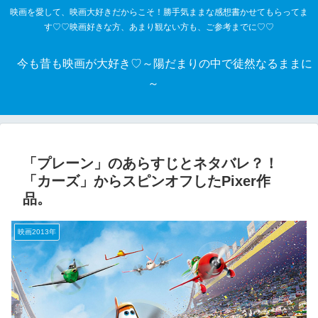
映画を愛して、映画大好きだからこそ！勝手気ままな感想書かせてもらってま
す♡♡映画好きな方、あまり観ない方も、ご参考までに♡♡
今も昔も映画が大好き♡～陽だまりの中で徒然なるままに
～
「プレーン」のあらすじとネタバレ？！
「カーズ」からスピンオフしたPixer作
品。
映画2013年