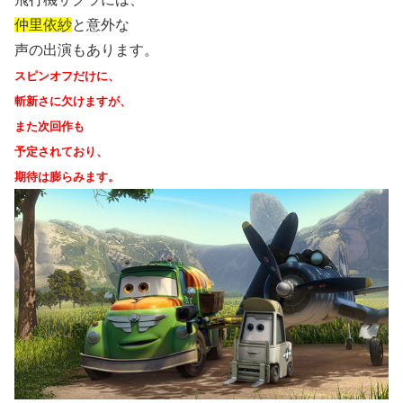
仲里依紗
と意外な
声の出演もあります。
スピンオフだけに、
斬新さに欠けますが、
また次回作も
予定されており、
期待は膨らみます。