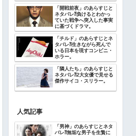
幕。
「開戦前夜」のあらすじと
ネタバレ⁈負けるとわかっ
ていた戦争へ突入した事実
に基づくドラマ。
「チルド」のあらすじとネ
タバレ⁈生きながら死んで
いる日本を現すコンビニ・
ホラー。
「隣人たち」のあらすじと
ネタバレ⁈2大女優で見せる
傑作サイコ・スリラー。
人気記事
「男神」のあらすじとネタ
バレ⁈無垢な男子を生贄に