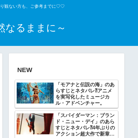
り観ない方も、ご参考までに♡♡
然なるままに～
NEW
「モアナと伝説の海」のあ
らすじとネタバレ⁈アニメ
を実写化したミュージカ
ル・アドベンチャー。
「スパイダーマン：ブラン
ド・ニュー・デイ」のあら
すじとネタバレ⁈4年ぶりの
アクション超大作で新章開