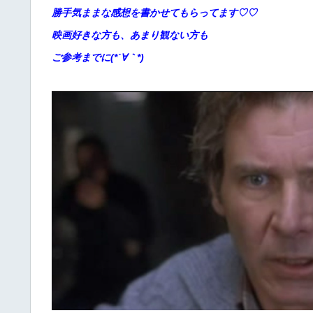
勝手
気ままな感想を書かせてもらってます♡♡
映画好きな方も、あまり観ない方も
ご参考までに(*´∀｀*)