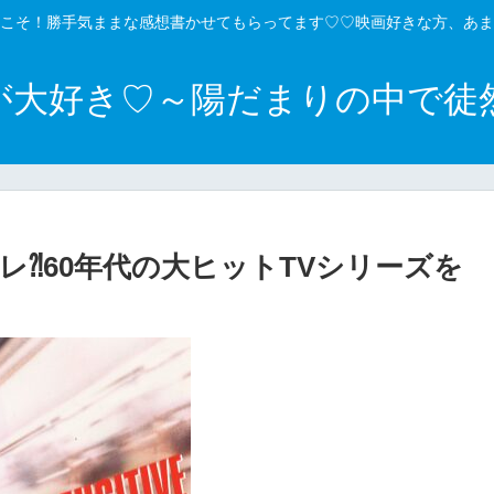
こそ！勝手気ままな感想書かせてもらってます♡♡映画好きな方、あま
が大好き♡～陽だまりの中で徒
⁈60年代の大ヒットTVシリーズを