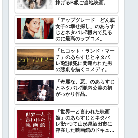
捧げるB級ご当地映画。
「アップグレード どん底
女子の幸せ探し」のあらす
じとネタバレ⁈機内で見る
のに最高のラブコメ。
「ヒコット・ランド・マー
チ」のあらすじとネタバ
レ⁈盗撮犯に間違われた男
の悲劇を描くコメディ。
「奇麗な、悪」のあらすじ
とネタバレ⁈瀧内公美の初
がっかり作品。
「世界一と言われた映画
館」のあらすじとネタバ
レ⁈かつて山形県酒田市に
存在した映画館のドキュメ
ンタリー。