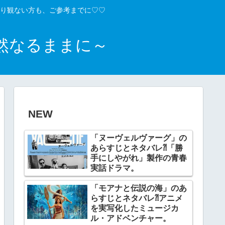
り観ない方も、ご参考までに♡♡
然なるままに～
NEW
「ヌーヴェルヴァーグ」の
あらすじとネタバレ⁈「勝
手にしやがれ」製作の青春
実話ドラマ。
「モアナと伝説の海」のあ
らすじとネタバレ⁈アニメ
を実写化したミュージカ
ル・アドベンチャー。