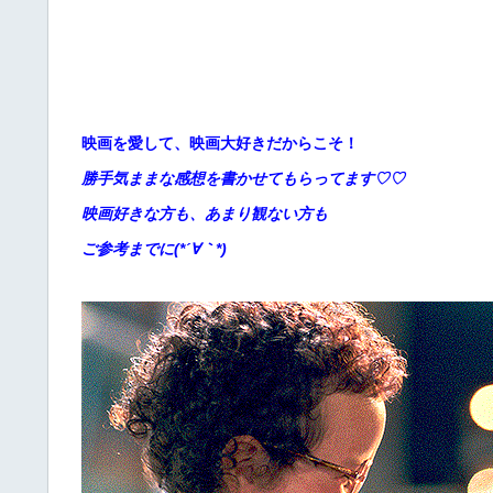
映画を愛して、映画大好きだからこそ！
勝手
気ままな感想を書かせてもらってます♡♡
映画好きな方も、あまり観ない方も
ご参考までに(*´∀｀*)