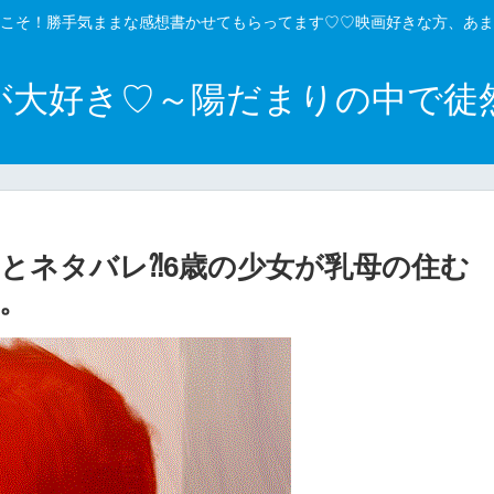
こそ！勝手気ままな感想書かせてもらってます♡♡映画好きな方、あま
が大好き♡～陽だまりの中で徒
とネタバレ⁈6歳の少女が乳母の住む
。