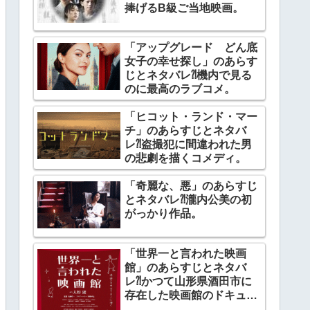
捧げるB級ご当地映画。
「アップグレード どん底
女子の幸せ探し」のあらす
じとネタバレ⁈機内で見る
のに最高のラブコメ。
「ヒコット・ランド・マー
チ」のあらすじとネタバ
レ⁈盗撮犯に間違われた男
の悲劇を描くコメディ。
「奇麗な、悪」のあらすじ
とネタバレ⁈瀧内公美の初
がっかり作品。
「世界一と言われた映画
館」のあらすじとネタバ
レ⁈かつて山形県酒田市に
存在した映画館のドキュメ
ンタリー。