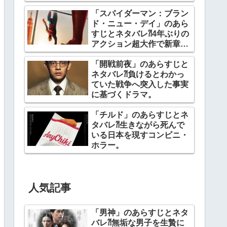
「スパイダーマン：ブラン
ド・ニュー・デイ」のあら
すじとネタバレ⁈4年ぶりの
アクション超大作で新章開
幕。
「開戦前夜」のあらすじと
ネタバレ⁈負けるとわかっ
ていた戦争へ突入した事実
に基づくドラマ。
「チルド」のあらすじとネ
タバレ⁈生きながら死んで
いる日本を現すコンビニ・
ホラー。
人気記事
「男神」のあらすじとネタ
バレ⁈無垢な男子を生贄に