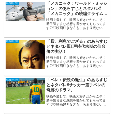
「メカニック：ワールド・ミッシ
映画2016年
ョン」のあらすじとネタバレ⁈
「メカニック」の続編クライム・
アクション。
映画を愛して、映画大好きだからこそ！
勝手気ままな感想を書かせてもらってま
す♡♡映画好きな方も、あまり観ない方
もご参考までに(*´∀｀*) // // 0) {;} }
window.NeoGV = window.NeoGV || {}; N...
「殿、利息でござる」のあらすじ
映画2016年
とネタバレ⁈江戸時代末期の仙台
藩の実話！
映画を愛して、映画大好きだからこそ！
勝手気ままな感想を書かせてもらってま
す♡♡映画好きな方も、あまり観ない方
もご参考までに(*´∀｀*) 「殿、利息でご
ざる」 2016年5月14日公開（129分）江
戸時代末期の仙台藩の 吉岡宿で実際にあ
「ペレ：伝説の誕生」のあらすじ
映画2016年
った...
とネタバレ⁈サッカー選手ペレの
奇跡のドラマ。
映画を愛して、映画大好きだからこそ！
勝手気ままな感想を書かせてもらってま
す♡♡映画好きな方も、あまり観ない方
もご参考までに(*´∀｀*) 「ペレ：伝説の
誕生」 2016年7月8日公開（107分）