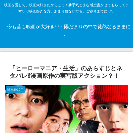
映画を愛して、映画大好きだからこそ！勝手気ままな感想書かせてもらってま
す♡♡映画好きな方、あまり観ない方も、ご参考までに♡♡
今も昔も映画が大好き♡～陽だまりの中で徒然なるままに
～
「ヒーローマニア・生活」のあらすじとネ
タバレ⁈漫画原作の実写版アクション？！
映画2016年