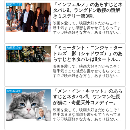
ブラジルの国宝サッカー選手 ペレの9歳
「インフェルノ」のあらすじとネ
映画2016年
～17...
タバレ⁈。ラングドン教授の謎解
きミステリー第3弾。
映画を愛して、映画大好きだからこそ！
勝手気ままな感想を書かせてもらってま
す♡♡映画好きな方も、あまり観ない方
もご参考までに(*´∀｀*) 「インフェル
ノ」 2016年10月28日公開（121分）「ダ
ヴィンチ・コード」「天使と悪魔」 に続
「ミュータント・ニンジャ・ター
映画2016年
くラ...
トルズ 影（シャドウズ）」のあ
らすじとネタバレは⁈タートル実
写版の第2弾。
映画を愛して、映画大好きだからこそ！
勝手気ままな感想を書かせてもらってま
す♡♡映画好きな方も、あまり観ない方
もご参考までに(*´∀｀*) 「ミュータン
ト・ニンジャ ・タートルズ影（シ
ャドウズ）」 （３D、日本語吹き替え
「メン・イン・キャット」のあら
映画2016年
版）2016年8...
すじとネタバレ⁈。ワンマン社長
が猫に・奇想天外コメディー。
映画を愛して、映画大好きだからこそ！
勝手気ままな感想を書かせてもらってま
す♡♡映画好きな方も、あまり観ない方
もご参考までに(*´∀｀*)「メン・イン・キ
ャット」2016年11月25日公開（87分）会