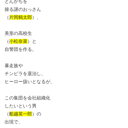
とんかちを
操る謎のおっさん
（
片岡鶴太郎
）、
美形の高校生
（
小松奈菜
）と
自警団を作る。
暴走族や
チンピラを退治し、
ヒーロー扱いとなるが、
この集団を会社組織化
したいという男
（
船越英一郎
）の
出現で、