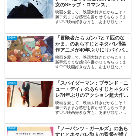
女のSFラブ・ロマンス。
映画を愛して、映画大好きだからこそ！
勝手気ままな感想を書かせてもらってま
す♡♡映画好きな方も、あまり観ない方
もご参考までに(*´∀｀*)「軌道の上の恋」
（短編20分）（機内鑑賞）（アイルラン
ド・英合作）2013年製作（20分）違う宇
「冒険者たち ガンバと７匹のな
2026年
宙船に乗...
かま」のあらすじとネタバレ⁈傑
作アニメが40年ぶりにリバイバ
ル。
映画を愛して、映画大好きだからこそ！
勝手気ままな感想を書かせてもらってま
す♡♡映画好きな方も、あまり観ない方
もご参考までに(*´∀｀*)「冒険者たちガン
バと７匹のなかま」1984年製作（「ガン
バの冒険」放送50周年記念リバイバル）
「スパイダーマン：ブランド・ニ
2026年
2026年...
ュー・デイ」のあらすじとネタバ
レ⁈4年ぶりのアクション超大作で
新章開幕。
映画を愛して、映画大好きだからこそ！
勝手気ままな感想を書かせてもらってま
す♡♡映画好きな方も、あまり観ない方
もご参考までに(*´∀｀*)スパイダーマン：
ブランド・ニュー・デイ （字幕
版）2026年7月31日公開（145分）4年ぶ
「ノーパンツ・ガールズ」のあら
2026年
りのアク...
すじとネタバレ⁈3人の監督が描く