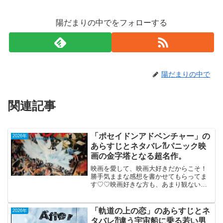
陽だまりの中でをフォローする
陽だまりの中で
関連記事
「ポセイドンアドベンチャー」の
2026年
あらすじとネタバレ⁈パニック映
画の金字塔となる超名作。
映画を愛して、映画大好きだからこそ！
勝手気ままな感想を書かせてもらってま
す♡♡映画好きな方も、あまり観ない方
もご参考までに(*´∀｀*)「ポセイドンアド
ベンチャー」（TV鑑賞）（日本語吹き替
え版）1973年3月17日公開（117分）パニ
「軌道の上の恋」のあらすじとネ
2026年
ック...
タバレ⁈違う宇宙船に乗る若い男