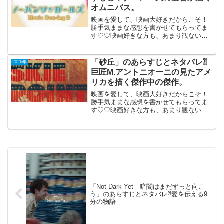
オムニバス。
映画を愛して、映画大好きだからこそ！
勝手気ままな感想を書かせてもらってま
す♡♡映画好きな方も、あまり観ない方
もご参考までに(*´∀｀*)「ノーパンツ・ガ
ールズ」（R-15）（アマプラ鑑賞）2005
年11月12日公開（49分）3人の監督が描
「砂丘」のあらすじとネタバレ⁈
2026年
く...
巨匠M.アントニオーニの見たアメ
リカを描く傑作中の傑作。
映画を愛して、映画大好きだからこそ！
勝手気ままな感想を書かせてもらってま
す♡♡映画好きな方も、あまり観ない方
もご参考までに(*´∀｀*)「砂丘」1970年製
作 アメリカ2026年3月13日公開（113
分）巨匠M.アントニオーニの見たアメリ
カ...
「Not Dark Yet 暗闇はまだずっと向こ
う」のあらすじとネタバレ⁈愛を伝える9
分の物語