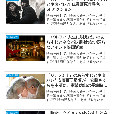
とネタバレ?! 仏漫画原作異色・
SFアクション
映画を愛して、映画大好きだからこそ！
勝手気ままな感想を書かせてもらってま
す♡♡映画好きな方、あまり観ない方
も、ご参考までに(*´∀｀*) 「スノー・ピ
アサー」 2014年2月7日公開（125分）フ
ランスの漫画を原作に韓国の名監督ポ
「バルフィ 人生に唄えば」のあ
映画2014年
ン・ジュノ...
らすじとネタバレ⁈唄わない踊ら
ないインド映画誕生！
映画を愛して、映画大好きだからこそ！
勝手気ままな感想を書かせてもらってま
す♡♡映画好きな方、あまり観ない方
も、ご参考までに(*´∀｀*) 「バルフ
ィ 人生に唄えば」 （インド
映画）2014年8月22日公開（151
「０、5ミリ」のあらすじとネタ
映画2014年
分） 唄わなくて...
バレ⁈ 安藤百子監督が、安藤さく
らを主演に、家族総出の長編映
画！
映画を愛して、映画大好きだからこそ！
勝手気ままな感想を書かせてもらってま
す♡♡ 映画好きな方、あまり観ない方
も、ご参考までに(*´∀｀*) 「0.5ミリ」
2014年11月８日初公開安藤百子監督が、
妹の安藤さくらを主演に、家族一同総出
「喰女 クイメ」のあらすじとネ
映画2014年