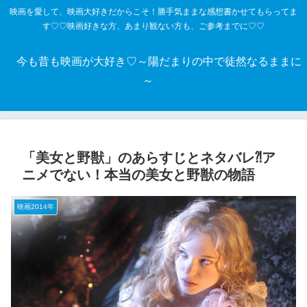
映画を愛して、映画大好きだからこそ！勝手気ままな感想書かせてもらってま
す♡♡映画好きな方、あまり観ない方も、ご参考までに♡♡
今も昔も映画が大好き♡～陽だまりの中で徒然なるままに
～
「美女と野獣」のあらすじとネタバレ⁈ア
ニメでない！本当の美女と野獣の物語
映画2014年