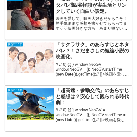
で作っ...
タバレ⁈四谷怪談が実生活とリン
クしていく面白い設定。
映画を愛して、映画大好きだからこそ！
勝手気ままな感想を書かせてもらってま
す♡♡映画好きな方も、あまり観ない方
もご参考までに(*´∀｀*) 「喰女 クイ
メ」 PG-12（大人が一緒なら、ほんと
に子供見ていいの？？）2014年8月23日
「サクラサク」のあらすじとネタ
映画2014年
公開（...
バレ？！さだまさしの短編小説の
映画化。
// // 0) {;} } window.NeoGV =
window.NeoGV || {}; NeoGV.startTime =
(new Date()).getTime();// ]]>映画を愛し
て、映画大好きだからこそ！勝手気ま
ま...
「超高速・参勤交代」のあらすじ
映画2014年
と感想は？安心して観られる時代
劇！
// // 0) {;} } window.NeoGV =
window.NeoGV || {}; NeoGV.startTime =
(new Date()).getTime();// ]]>映画を愛し
て、映画大好きだからこそ！勝手気ま
ま...