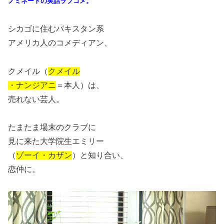
ノミネートの実話ラブコメ。
シカゴに住むパキスタン系
アメリカ人のコメディアン、
クメイル（
クメイル
・ナンジアニ
＝本人）は、
売れない芸人。
たまたま場末のクラブに
見に来た大学院生エミリー
（
ゾーイ・カザン
）と知り合い、
恋仲に。