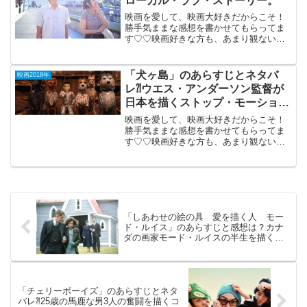
ローカル・ラブ・ストーリー。
映画を愛して、映画大好きだからこそ！
勝手気ままな感想を書かせてもらってま
す♡♡映画好きな方も、あまり観ない方
もご参考までに(*´∀｀*)「きらきら眼鏡」
2018年9月15日公開（121分）千葉県・船
橋を舞台にしたローカル・ラブ・ストー
「犬ヶ島」のあらすじとネタバ
映画2018年
リー。...
レ⁈ウエス・アンダーソン監督が
日本を描くストップ・モーショ
ン・アニメ。
映画を愛して、映画大好きだからこそ！
勝手気ままな感想を書かせてもらってま
す♡♡映画好きな方も、あまり観ない方
もご参考までに(*´∀｀*)「犬ヶ島」2018年
5月25日公開（101分）「ファンタスティ
ック Mr.FOX」のウエス・アンダーソン...
「しあわせの絵の具 愛を描く人 モー
ド・ルイス」のあらすじと感想は？カナ
ダの画家モード・ルイスの半生を描く人
間ドラマ。
「チェリーボーイズ」のあらすじとネタ
バレ⁈25歳の馬鹿な男3人の奮闘を描くコ