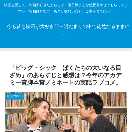
映画を愛して、映画大好きだからこそ！勝手気ままな感想書かせてもらってま
す♡♡映画好きな方、あまり観ない方も、ご参考までに♡♡
今も昔も映画が大好き♡～陽だまりの中で徒然なるままに
～
「ビッグ・シック ぼくたちの大いなる目
ざめ」のあらすじと感想は？今年のアカデ
ミー賞脚本賞ノミネートの実話ラブコメ。
映画2018年