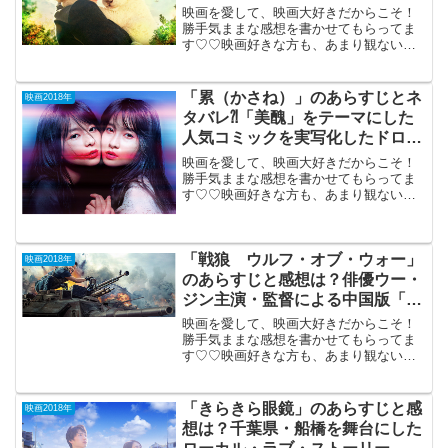
た動物園オーナーの史実。
映画を愛して、映画大好きだからこそ！
勝手気ままな感想を書かせてもらってま
す♡♡映画好きな方も、あまり観ない方
もご参考までに(*´∀｀*)「ユダヤ人を救っ
た動物園 アントニーナ
が 愛した命」2017年12月15
「累（かさね）」のあらすじとネ
映画2018年
日公開(127...
タバレ⁈「美醜」をテーマにした
人気コミックを実写化したドロド
ロのバトル。
映画を愛して、映画大好きだからこそ！
勝手気ままな感想を書かせてもらってま
す♡♡映画好きな方も、あまり観ない方
もご参考までに(*´∀｀*)「累（かさね）」
2018年9月7日公開（112分）「美醜」を
テーマにした人気コミックを実写化した
「戦狼 ウルフ・オブ・ウォー」
ドロドロ...
映画2018年
のあらすじと感想は？俳優ウー・
ジン主演・監督による中国版「ラ
ンボー」。
映画を愛して、映画大好きだからこそ！
勝手気ままな感想を書かせてもらってま
す♡♡映画好きな方も、あまり観ない方
もご参考までに(*´∀｀*) 「戦狼 ウルフ・
オブ・ウォー」 （R-15）（中国）
2018年1月12日公開（123分）中国で大人
「きらきら眼鏡」のあらすじと感
映画2018年
気...
想は？千葉県・船橋を舞台にした