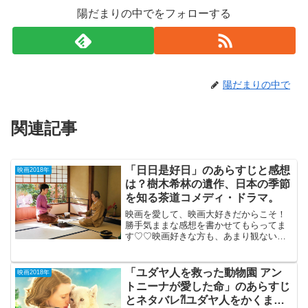
陽だまりの中でをフォローする
陽だまりの中で
関連記事
「日日是好日」のあらすじと感想
映画2018年
は？樹木希林の遺作、日本の季節
を知る茶道コメディ・ドラマ。
映画を愛して、映画大好きだからこそ！
勝手気ままな感想を書かせてもらってま
す♡♡映画好きな方も、あまり観ない方
もご参考までに(*´∀｀*)「日日是好日」
2018年10月13日公開（100分）樹木希林
の遺作となった、日本の季節を知る茶道
「ユダヤ人を救った動物園 アン
映画2018年
コメディ...
トニーナが愛した命」のあらすじ
とネタバレ⁈ユダヤ人をかくまっ