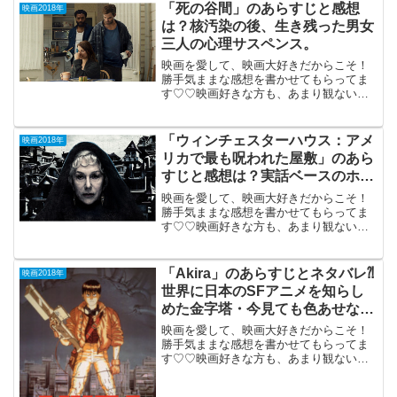
「死の谷間」のあらすじと感想
映画2018年
は？核汚染の後、生き残った男女
三人の心理サスペンス。
映画を愛して、映画大好きだからこそ！
勝手気ままな感想を書かせてもらってま
す♡♡映画好きな方も、あまり観ない方
もご参考までに(*´∀｀*)「死の谷間」
（2018年6月23日公開（98分）核汚染の
後、生き残った一人の女性と男性二人の
「ウィンチェスターハウス：アメ
映画2018年
心理サスペン...
リカで最も呪われた屋敷」のあら
すじと感想は？実話ベースのホラ
ー。
映画を愛して、映画大好きだからこそ！
勝手気ままな感想を書かせてもらってま
す♡♡映画好きな方も、あまり観ない方
もご参考までに(*´∀｀*)「ウィンチェスタ
ーハウス アメリカで最も呪われた屋
敷」 2018年6月29日公開（99分）実在
「Akira」のあらすじとネタバレ⁈
映画2018年
の幽霊屋...
世界に日本のSFアニメを知らし
めた金字塔・今見ても色あせない
傑作。
映画を愛して、映画大好きだからこそ！
勝手気ままな感想を書かせてもらってま
す♡♡映画好きな方も、あまり観ない方
もご参考までに(*´∀｀*)「Akira」30周年記
念上映1988年7月16日公開（124分）世界