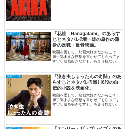
に日本のSFアニメを知らしめた金字...
「花筐 Hanagatami」のあらす
映画2018年
じとネタバレ⁈壇一雄の原作の渾
身の反戦・反骨映画。
映画を愛して、映画大好きだからこそ！
勝手気ままな感想を書かせてもらってま
す♡♡映画好きな方も、あまり観ない方
もご参考までに(*´∀｀*)「花筐
Hanagatami」 （PG-12）2017年12
月16日公開（169分）壇一雄の原作を
「泣き虫しょったんの奇跡」のあ
映画2018年
余...
らすじとネタバレ⁈ 瀬川6段の自
伝的小説を映画化。
映画を愛して、映画大好きだからこそ！
勝手気ままな感想を書かせてもらってま
す♡♡映画好きな方も、あまり観ない方
もご参考までに(*´∀｀*)「泣き虫しょった
んの奇跡」 2018年9月7日公開（127
分）瀬川6段の自伝的小説を、プロ棋士に
なりた...
「オンリー・ザ・ブレイブ」のあ
映画2018年