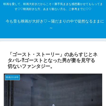
映画を愛して、映画大好きだからこそ！勝手気ままな感想書かせてもらってま
す♡♡映画好きな方、あまり観ない方も、ご参考までに♡♡
今も昔も映画が大好き♡～陽だまりの中で徒然なるままに
～
「ゴースト・ストーリー」のあらすじとネ
タバレ⁈ゴーストとなった男が妻を見守る
切ないファンタジー。
映画2018年