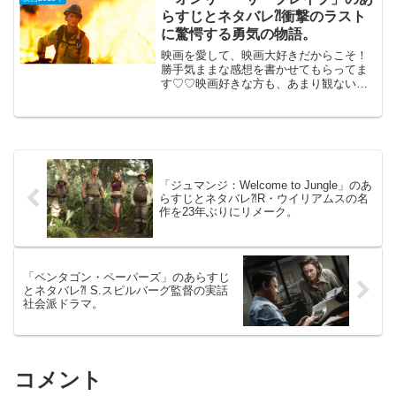
らすじとネタバレ⁈衝撃のラスト
に驚愕する勇気の物語。
映画を愛して、映画大好きだからこそ！
勝手気ままな感想を書かせてもらってま
す♡♡映画好きな方も、あまり観ない方
もご参考までに(*´∀｀*)「オンリー・ザ・
ブレイブ」2018年6月22日公開（134分）
山火事と戦う消防隊の実話を描く、衝撃
のラス...
「ジュマンジ：Welcome to Jungle」のあ
らすじとネタバレ⁈R・ウイリアムスの名
作を23年ぶりにリメーク。
「ペンタゴン・ペーパーズ」のあらすじ
とネタバレ⁈ S.スピルバーグ監督の実話
社会派ドラマ。
コメント