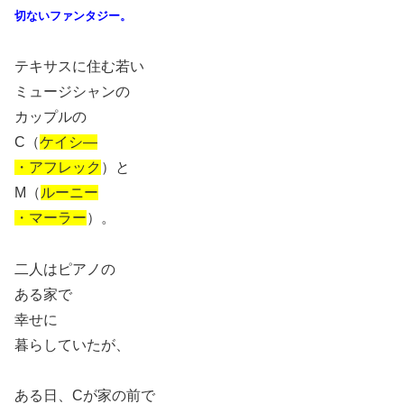
切ないファンタジー。
テキサスに住む若い
ミュージシャンの
カップルの
C（
ケイシ―
・アフレック
）と
M（
ルーニー
・マーラー
）。
二人はピアノの
ある家で
幸せに
暮らしていたが、
ある日、Cが家の前で