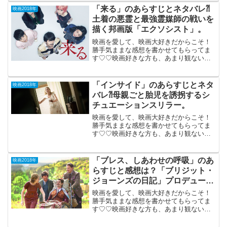
10月20日公開（98分）コミュ...
「来る」のあらすじとネタバレ⁈
映画2018年
土着の悪霊と最強霊媒師の戦いを
描く邦画版「エクソシスト」。
映画を愛して、映画大好きだからこそ！
勝手気ままな感想を書かせてもらってま
す♡♡映画好きな方も、あまり観ない方
もご参考までに(*´∀｀*)「来る」（PG-
12）2018年12月7日公開（134分）土着の
悪霊と最強霊媒師の戦いを描く邦画版
「インサイド」のあらすじとネタ
映画2018年
「エク...
バレ⁈母親ごと胎児を誘拐するシ
チュエーションスリラー。
映画を愛して、映画大好きだからこそ！
勝手気ままな感想を書かせてもらってま
す♡♡映画好きな方も、あまり観ない方
もご参考までに(*´∀｀*)「インサイ
ド」 (R-15)2018年7月13日公開（89
分）母親ごと胎児を誘拐するというアメ
「ブレス、しあわせの呼吸」のあ
映画2018年
リカの...
らすじと感想は？「ブリジット・
ジョーンズの日記」プロデューサ
ーが両親の実話を映画化。
映画を愛して、映画大好きだからこそ！
勝手気ままな感想を書かせてもらってま
す♡♡映画好きな方も、あまり観ない方
もご参考までに(*´∀｀*)「ブレス、しあわ
せの呼吸」（イギリス） 2018年9月7