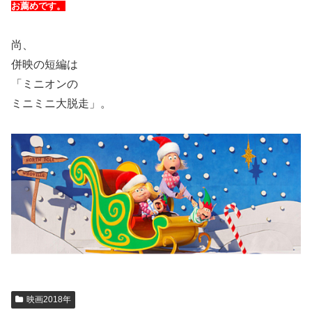
お薦めです。
尚、
併映の短編は
「ミニオンの
ミニミニ大脱走」。
映画2018年