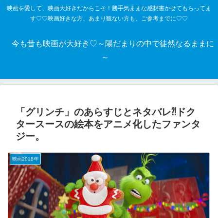
映画を愛して、映画大好きだからこそ！勝手気ままな感想書かせてもらってま
す♡♡映画好きな方、あまり観ない方も、ご参考までに♡♡
今も昔も映画が大好き♡～陽だまりの中で徒然なるままに
～
「グリンチ」のあらすじとネタバレ⁈ドク
タースースの絵本をアニメ化したファンタ
ジー。
映画2018年