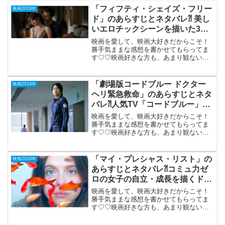
「フィフティ・シェイズ・フリー
映画2018年
ド」のあらすじとネタバレ⁈ 美し
いエロチックシーンを描いた3部
作の完結編。
映画を愛して、映画大好きだからこそ！
勝手気ままな感想を書かせてもらってま
す♡♡映画好きな方も、あまり観ない方
もご参考までに(*´∀｀*)「フィフティ・シ
ェイズ ・フリード」
（R-15）2018年10月5日公...
「劇場版コードブルー ドクター
映画2018年
ヘリ緊急救命」のあらすじとネタ
バレ⁈人気TV「コードブルー」い
つものメンバーで映画化。
映画を愛して、映画大好きだからこそ！
勝手気ままな感想を書かせてもらってま
す♡♡映画好きな方も、あまり観ない方
もご参考までに(*´∀｀*)「劇場版 コ
ードブルー ドクターヘリ緊急救
命」2018年7月2...
「マイ・プレシャス・リスト」の
映画2018年
あらすじとネタバレ⁈コミュ力ゼ
ロの女子の自立・成長を描くドラ
マ。
映画を愛して、映画大好きだからこそ！
勝手気ままな感想を書かせてもらってま
す♡♡映画好きな方も、あまり観ない方
もご参考までに(*´∀｀*)「マイ・プレシャ
ス・リスト」 （PG-12）2018年