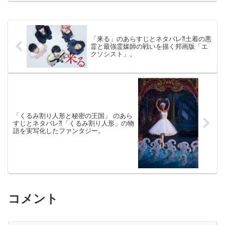
日公開（118分）「ブリジット・ジョーン
ズの日...
「来る」のあらすじとネタバレ⁈土着の悪
霊と最強霊媒師の戦いを描く邦画版「エ
クソシスト」。
「くるみ割り人形と秘密の王国」 のあら
すじとネタバレ⁈「くるみ割り人形」の物
語を実写化したファンタジー。
コメント