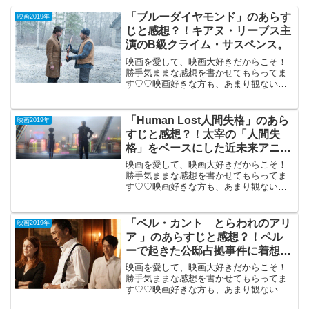
「ブルーダイヤモンド」のあらす
映画2019年
じと感想？！キアヌ・リーブス主
演のB級クライム・サスペンス。
映画を愛して、映画大好きだからこそ！
勝手気ままな感想を書かせてもらってま
す♡♡映画好きな方も、あまり観ない方
もご参考までに(*´∀｀*)「ブルーダイヤモ
ンド」（R-15）米加合作 2019年8月30日
公開（105分）キアヌ・リーブス主演の...
「Human Lost人間失格」のあら
映画2019年
すじと感想？！太宰の「人間失
格」をベースにした近未来アニ
メ。
映画を愛して、映画大好きだからこそ！
勝手気ままな感想を書かせてもらってま
す♡♡映画好きな方も、あまり観ない方
もご参考までに(*´∀｀*)「Human Lost人間
失格」 （PG-12）2019年11月29
日公開（110分）太宰の「人間...
「ベル・カント とらわれのアリ
映画2019年
ア 」のあらすじと感想？！ペル
ーで起きた公邸占拠事件に着想を
得た人間ドラマ。
映画を愛して、映画大好きだからこそ！
勝手気ままな感想を書かせてもらってま
す♡♡映画好きな方も、あまり観ない方
もご参考までに(*´∀｀*)「ベル・カントと