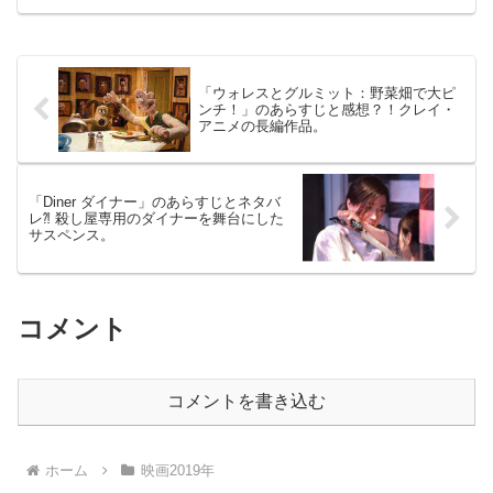
2019年3月22日公開（114分）「トランス
フォーマー」が地球に来る前の前日譚を
描いた...
「ウォレスとグルミット：野菜畑で大ピ
ンチ！」のあらすじと感想？！クレイ・
アニメの長編作品。
「Diner ダイナー」のあらすじとネタバ
レ⁈ 殺し屋専用のダイナーを舞台にした
サスペンス。
コメント
コメントを書き込む
ホーム
映画2019年