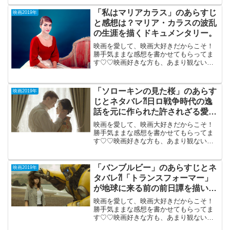
らわれのアリア 」（米国）2019年11月15
日公開（101分）96年にペルーで起きた
「私はマリアカラス」のあらすじ
映画2019年
公...
と感想は？マリア・カラスの波乱
の生涯を描くドキュメンタリー。
映画を愛して、映画大好きだからこそ！
勝手気ままな感想を書かせてもらってま
す♡♡映画好きな方も、あまり観ない方
もご参考までに(*´∀｀*)「私はマリアカラ
ス」2018年12月21日公開（114分）20世
紀最高のオペラ歌手マリア・カラスの波
「ソローキンの見た桜」のあらす
映画2019年
乱の...
じとネタバレ⁈日ロ戦争時代の逸
話を元に作られた許されざる愛の
物語。
映画を愛して、映画大好きだからこそ！
勝手気ままな感想を書かせてもらってま
す♡♡映画好きな方も、あまり観ない方
もご参考までに(*´∀｀*)「ソローキンの見
た桜」2019年3月22日公開（111分）日ロ
戦争時代の逸話を元に作られた許されざ
「バンブルビー」のあらすじとネ
映画2019年
る愛の...
タバレ⁈「トランスフォーマー」
が地球に来る前の前日譚を描いた
SFアクション。
映画を愛して、映画大好きだからこそ！
勝手気ままな感想を書かせてもらってま
す♡♡映画好きな方も、あまり観ない方
もご参考までに(*´∀｀*)「バンブルビー」