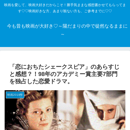
映画を愛して、映画大好きだからこそ！勝手気ままな感想書かせてもらってま
す♡♡映画好きな方、あまり観ない方も、ご参考までに♡♡
今も昔も映画が大好き♡～陽だまりの中で徒然なるままに
～
「恋におちたシェークスピア」のあらすじ
と感想？！98年のアカデミー賞主要7部門
を独占した恋愛ドラマ。
映画2019年