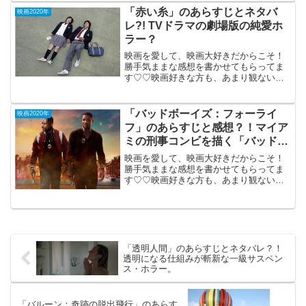
チャラい青春映画と正反対の青くて痛い
「赤い糸」のあらすじとネタバ
映画2020年
サスペン...
レ?! TVドラマの劇場版の純愛ホ
ラー？
映画を愛して、映画大好きだからこそ！
勝手気ままな感想を書かせてもらってま
す♡♡映画好きな方も、あまり観ない方
もご参考までに(*´∀｀*)「赤い糸」
DVD鑑賞2008年12月20日公開TVドラマ
の劇場版の 純愛ホラー？中学生の芽...
「バッドボーイズ：フォーライ
映画2020年
フ」のあらすじと感想？！マイア
ミの刑事コンビを描く「バッド・
ボーイズ」第3弾アクション。
映画を愛して、映画大好きだからこそ！
勝手気ままな感想を書かせてもらってま
す♡♡映画好きな方も、あまり観ない方
もご参考までに(*´∀｀*)「バッドボーイ
ズ：フォーライフ」 （R-
15)2020年1月31日公開（124分）マイア
ミの刑事...
「透明人間」のあらすじとネタバレ？！
透明になる仕組みが斬新な一級サスペン
ス・ホラー。
「バルーン：奇跡の脱出飛行」のあらす