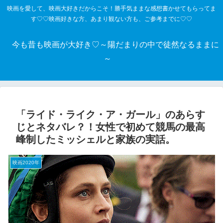
映画を愛して、映画大好きだからこそ！勝手気ままな感想書かせてもらってま
す♡♡映画好きな方、あまり観ない方も、ご参考までに♡♡
今も昔も映画が大好き♡～陽だまりの中で徒然なるままに
～
「ライド・ライク・ア・ガール」のあらす
じとネタバレ？！女性で初めて競馬の最高
峰制したミッシェルと家族の実話。
映画2020年