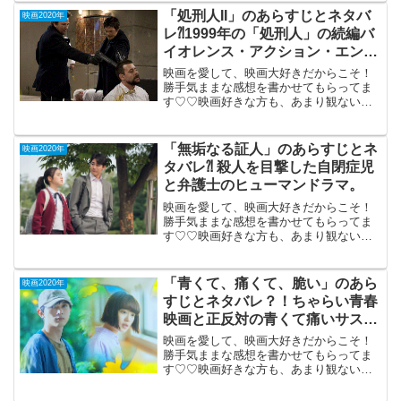
図書館を占拠したホームレス達を巡る人
「処刑人II」のあらすじとネタバ
映画2020年
間ドラ...
レ⁈1999年の「処刑人」の続編バ
イオレンス・アクション・エンタ
メ。
映画を愛して、映画大好きだからこそ！
勝手気ままな感想を書かせてもらってま
す♡♡映画好きな方も、あまり観ない方
もご参考までに(*´∀｀*)「処刑人II」DVD
鑑賞(2009）R-152010年5月22日公開
（117分）1999年の「処刑人」の...
「無垢なる証人」のあらすじとネ
映画2020年
タバレ⁈ 殺人を目撃した自閉症児
と弁護士のヒューマンドラマ。
映画を愛して、映画大好きだからこそ！
勝手気ままな感想を書かせてもらってま
す♡♡映画好きな方も、あまり観ない方
もご参考までに(*´∀｀*)「無垢なる証
人」 韓国2020年1月24日公開
（129分）殺人を目撃した自閉症児と弁護
「青くて、痛くて、脆い」のあら
映画2020年
士のヒュー...
すじとネタバレ？！ちゃらい青春
映画と正反対の青くて痛いサスペ
ンス。
映画を愛して、映画大好きだからこそ！
勝手気ままな感想を書かせてもらってま
す♡♡映画好きな方も、あまり観ない方
もご参考までに(*´∀｀*)「青くて、痛く
て、脆い」2020年8月28日公開（118分）