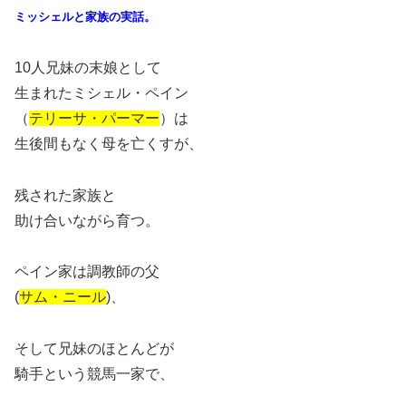
ミッシェルと家族の実話。
10人兄妹の末娘として
生まれたミシェル・ペイン
（
テリーサ・パーマー
）は
生後間もなく母を亡くすが、
残された家族と
助け合いながら育つ。
ペイン家は調教師の父
(
サム・ニール
)、
そして兄妹のほとんどが
騎手という競馬一家で、