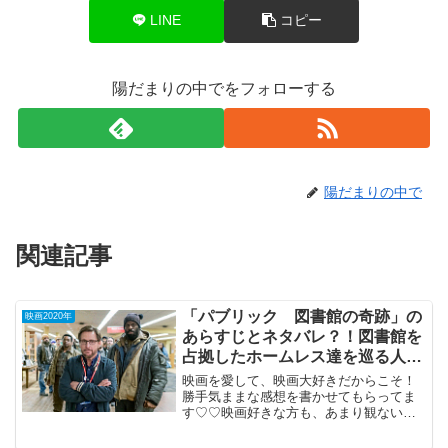
LINE
コピー
陽だまりの中でをフォローする
陽だまりの中で
関連記事
「パブリック 図書館の奇跡」の
映画2020年
あらすじとネタバレ？！図書館を
占拠したホームレス達を巡る人間
ドラマ。
映画を愛して、映画大好きだからこそ！
勝手気ままな感想を書かせてもらってま
す♡♡映画好きな方も、あまり観ない方
もご参考までに(*´∀｀*)「パブリック図書
館の奇跡」2020年7月17日公開（119分）