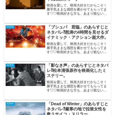
映画を愛して、映画大好きだからこそ！
勝手気ままな感想を書かせてもらってま
す♡♡映画好きな方も、あまり観ない方
もご参考までに(*´∀｀*)「遺愛」2026年6
月19日公開（90分）介護の母が何かに憑
りつかれる不気味系ホラー。父の死を機
「ブシュパ 君臨」のあらすじと
2026年
に実家に...
ネタバレ⁈怒涛の4時間を見せるダ
イナミック・アクション超大作。
映画を愛して、映画大好きだからこそ！
勝手気ままな感想を書かせてもらってま
す♡♡映画好きな方も、あまり観ない方
もご参考までに(*´∀｀*)「プシュパ 君
臨」（印）PG-122026年1月16日公開
（222分）怒涛の4時間を見せるダイナミ
「影なき声」のあらすじとネタバ
2026年
ック・...
レ⁈松本清張原作を映画化したミ
ステリー。
映画を愛して、映画大好きだからこそ！
勝手気ままな感想を書かせてもらってま
す♡♡映画好きな方も、あまり観ない方
もご参考までに(*´∀｀*)「影なき声」1958
年公開（92分）「白と黒の犯罪映画よ
り」（モノクロ）松本清張原作を鈴木清
「Dead of Winter」のあらすじと
2026年
順が映画化し...
ネタバレ⁈厳寒の地で拉致女性を
救うサイコ・スリラー。