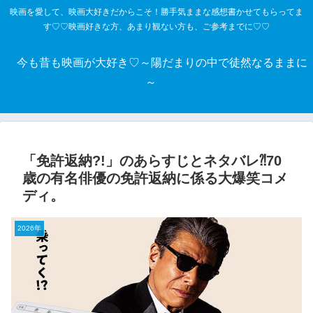
映画を愛して、映画大好きだからこそ！勝手気ままな感想書かせてもらってま
す♡♡映画好きな方、あまり観ない方も、ご参考までに♡♡
今も昔も映画が大好き♡～陽だまりの中で徒然なるままに
～
「免許返納?!」のあらすじとネタバレ⁈70
歳の有名俳優の免許返納に係る大爆笑コメ
ディ。
2026年