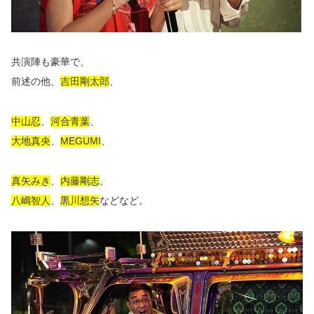
共演陣も豪華で、
前述の他、
吉田剛太郎
、
中山忍
、
河合青葉
、
大地真央
、
MEGUMI
、
真矢みき
、
内藤剛志
、
八嶋智人
、
黒川想矢
などなど。