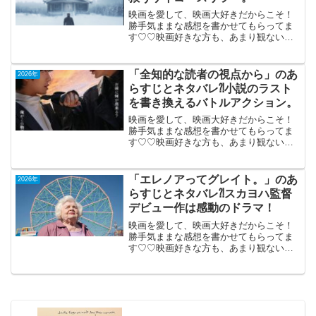
映画を愛して、映画大好きだからこそ！
勝手気ままな感想を書かせてもらってま
す♡♡映画好きな方も、あまり観ない方
もご参考までに(*´∀｀*)「Dead of
Winter」（機内鑑賞）（独米加合作）日
本未公開 2025年（98分）厳寒の地で拉
「全知的な読者の視点から」のあ
2026年
致...
らすじとネタバレ⁈小説のラスト
を書き換えるバトルアクション。
映画を愛して、映画大好きだからこそ！
勝手気ままな感想を書かせてもらってま
す♡♡映画好きな方も、あまり観ない方
もご参考までに(*´∀｀*)「全知的な読者の
視点から」 （韓国）2026年3月20
日公開（117分）世紀末小説のラストを書
「エレノアってグレイト。」のあ
2026年
き換え...
らすじとネタバレ⁈スカヨハ監督
デビュー作は感動のドラマ！
映画を愛して、映画大好きだからこそ！
勝手気ままな感想を書かせてもらってま
す♡♡映画好きな方も、あまり観ない方
もご参考までに(*´∀｀*)「エレノアってグ
レイト。」2026年6月12日公開（98分）
スカヨハ監督デビュー作は感動のドラ
マ！ニュー...