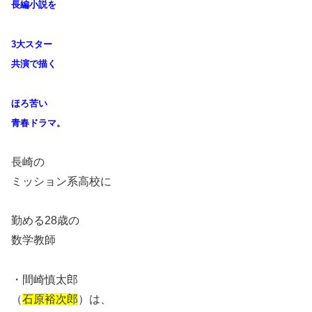
長編小説を
3大スター
共演で描く
ほろ苦い
青春ドラマ。
長崎の
ミッション系高校に
勤める28歳の
数学教師
・間崎慎太郎
（
石原裕次郎
）は、