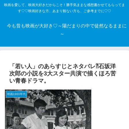
映画を愛して、映画大好きだからこそ！勝手気ままな感想書かせてもらってま
す♡♡映画好きな方、あまり観ない方も、ご参考までに♡♡
今も昔も映画が大好き♡～陽だまりの中で徒然なるままに
～
「若い人」のあらすじとネタバレ⁈石坂洋
次郎の小説を3大スター共演で描くほろ苦
い青春ドラマ。
映画1960年代