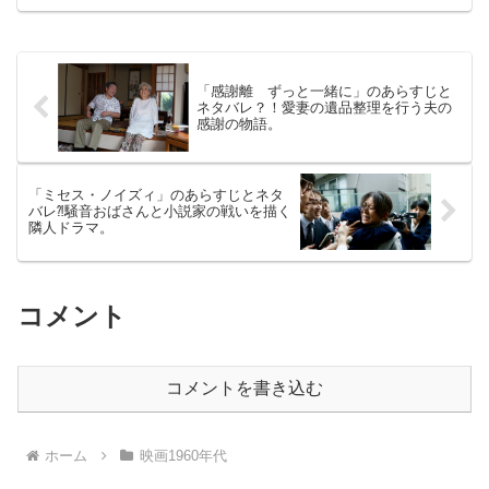
ぱい」（仏、1960年制作） 2013年7月
20日公開（118分）ご存じアラン・ドロン
の出...
「感謝離 ずっと一緒に」のあらすじと
ネタバレ？！愛妻の遺品整理を行う夫の
感謝の物語。
「ミセス・ノイズィ」のあらすじとネタ
バレ⁈騒音おばさんと小説家の戦いを描く
隣人ドラマ。
コメント
コメントを書き込む
ホーム
映画1960年代