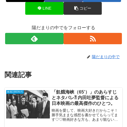
LINE
コピー
陽だまりの中でをフォローする
陽だまりの中で
関連記事
「飢餓海峡（65’）」のあらすじ
映画1960年代
とネタバレ⁈ 内田吐夢監督による
日本映画の最高傑作のひとつ。
映画を愛して、映画大好きだからこそ！
勝手気ままな感想を書かせてもらってま
す♡♡映画好きな方も、あまり観ない方
もご参考までに(*´∀｀*) 飢餓海峡1964年