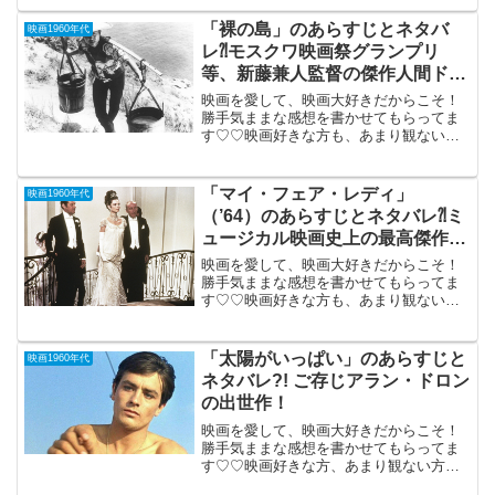
12月27日公開（182分）「砂の器」と並
び、日本映画の最高傑作のひとつが、デ
「裸の島」のあらすじとネタバ
映画1960年代
ジタル...
レ⁈モスクワ映画祭グランプリ
等、新藤兼人監督の傑作人間ドラ
マ。
映画を愛して、映画大好きだからこそ！
勝手気ままな感想を書かせてもらってま
す♡♡映画好きな方も、あまり観ない方
もご参考までに(*´∀｀*)「裸の島」1960年
公開（112分９８分）（水）午前10時の映
画祭）モスクワ映画祭グランプリ等、新
「マイ・フェア・レディ」
映画1960年代
藤兼人...
（’64）のあらすじとネタバレ⁈ミ
ュージカル映画史上の最高傑作の
一つ。
映画を愛して、映画大好きだからこそ！
勝手気ままな感想を書かせてもらってま
す♡♡映画好きな方も、あまり観ない方
もご参考までに(*´∀｀*) 「マイ・フェ
ア・レディ」４Kデジタル版（午前10時
の映画祭）1964年12月1日公開（173分）
「太陽がいっぱい」のあらすじと
映画1960年代
ミュー...
ネタバレ?! ご存じアラン・ドロン
の出世作！
映画を愛して、映画大好きだからこそ！
勝手気ままな感想を書かせてもらってま
す♡♡映画好きな方、あまり観ない方
も、ご参考までに(*´∀｀*) 「太陽がいっ