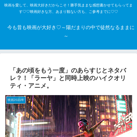
映画を愛して、映画大好きだからこそ！勝手気ままな感想書かせてもらってま
す♡♡映画好きな方、あまり観ない方も、ご参考までに♡♡
今も昔も映画が大好き♡～陽だまりの中で徒然なるままに
～
「あの頃をもう一度」のあらすじとネタバ
レ？！「ラーヤ」と同時上映のハイクオリ
ティ・アニメ。
映画2021年