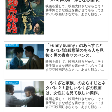
映画を愛して、映画大好きだからこそ！
勝手気ままな感想を書かせてもらってま
す♡♡映画好きな方も、あまり観ない方
もご参考までに(*´∀｀*)
「Funny bunny」のあらすじと
映画2021年
ネタバレ⁈自殺願望のある人を見
抜く男の青春サスペンス。
映画を愛して、映画大好きだからこそ！
勝手気ままな感想を書かせてもらってま
す♡♡映画好きな方も、あまり観ない方
もご参考までに(*´∀｀*)「Funny bunny」
2021年4月29日公開（103分）自殺願望の
ある人を見抜く男の青春サスペンス...
「やくざと家族」のあらすじとネ
映画2021年
タバレ？！新しいやくざの映画
は、女性にも見て欲しい傑作。
映画を愛して、映画大好きだからこそ！
勝手気ままな感想を書かせてもらってま
す♡♡映画好きな方も、あまり観ない方
もご参考までに(*´∀｀*)「やくざと家