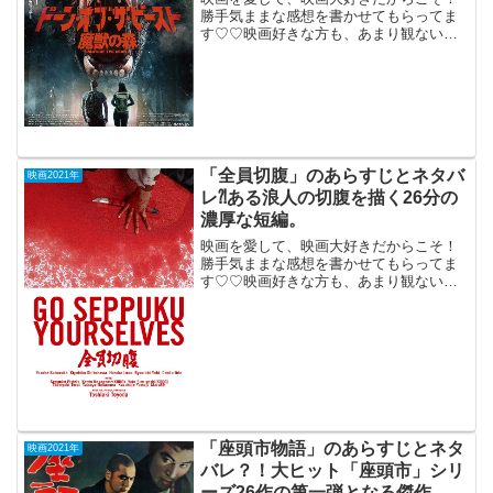
勝手気ままな感想を書かせてもらってま
す♡♡映画好きな方も、あまり観ない方
もご参考までに(*´∀｀*)「ドーン・オブ・
ザ・ビースト魔獣の森」（R-15）2021年
11月12日公開（82分）UMA、食人鬼グ
ー...
「全員切腹」のあらすじとネタバ
映画2021年
レ⁈ある浪人の切腹を描く26分の
濃厚な短編。
映画を愛して、映画大好きだからこそ！
勝手気ままな感想を書かせてもらってま
す♡♡映画好きな方も、あまり観ない方
もご参考までに(*´∀｀*)「全員切腹」2021
年8月14日公開（26分）ある浪人の切腹を
描く26分の濃厚な短編。明治初期。ある
流れ...
「座頭市物語」のあらすじとネタ
映画2021年
バレ？！大ヒット「座頭市」シリ
ーズ26作の第一弾となる傑作。