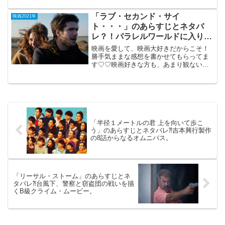
族 The Family」 （PG-12)2021年
1月29日公開（136分）新しいや...
「ラブ・セカンド・サイ
映画2021年
ト・・・」のあらすじとネタバ
レ？！パラレルワールドに入り込
んだ男の純愛ドラマ。
映画を愛して、映画大好きだからこそ！
勝手気ままな感想を書かせてもらってま
す♡♡映画好きな方も、あまり観ない方
もご参考までに(*´∀｀*)「ラブ・セカン
ド・サイト はじまりは初恋
の おわりから」（仏ベル
ギー合作）2021年5...
「半径１メートルの君 上を向いて歩こ
う」のあらすじとネタバレ⁈吉本興行製作
の8話からなるオムニバス。
「リーサル・ストーム」のあらすじとネ
タバレ⁈台風下、警察と窃盗団の戦いを描
くB級クライム・ムービー。