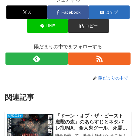
X
Facebook
はてブ
LINE
コピー
陽だまりの中でをフォローする
陽だまりの中で
関連記事
「ドーン・オブ・ザ・ビースト
映画2021年
魔獣の森」のあらすじとネタバ
レ⁈UMA、食人鬼グール、死霊な
どが戦うC級ホラー。
映画を愛して、映画大好きだからこそ！