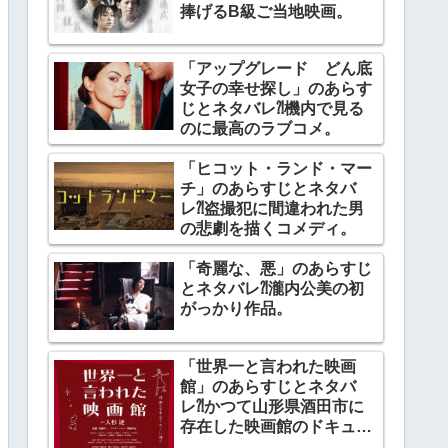
捧げるB級ご当地映画。
「アップグレード どん底
女子の幸せ探し」のあらす
じとネタバレ⁈機内で見る
のに最高のラブコメ。
「ヒコット・ランド・マー
チ」のあらすじとネタバ
レ⁈盗撮犯に間違われた男
の悲劇を描くコメディ。
「奇麗な、悪」のあらすじ
とネタバレ⁈瀧内公美の初
がっかり作品。
「世界一と言われた映画
館」のあらすじとネタバ
レ⁈かつて山形県酒田市に
存在した映画館のドキュメ
ンタリー。