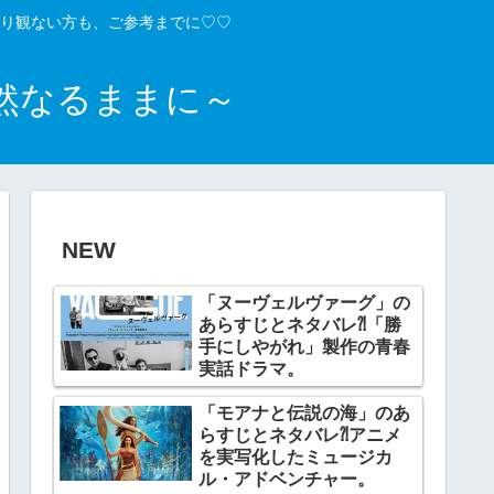
り観ない方も、ご参考までに♡♡
然なるままに～
NEW
「ヌーヴェルヴァーグ」の
あらすじとネタバレ⁈「勝
手にしやがれ」製作の青春
実話ドラマ。
「モアナと伝説の海」のあ
らすじとネタバレ⁈アニメ
を実写化したミュージカ
ル・アドベンチャー。