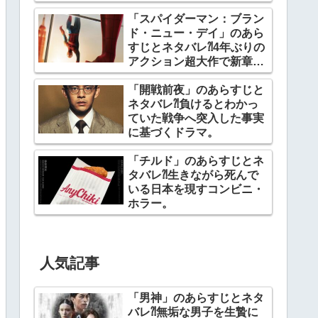
「スパイダーマン：ブラン
ド・ニュー・デイ」のあら
すじとネタバレ⁈4年ぶりの
アクション超大作で新章開
幕。
「開戦前夜」のあらすじと
ネタバレ⁈負けるとわかっ
ていた戦争へ突入した事実
に基づくドラマ。
「チルド」のあらすじとネ
タバレ⁈生きながら死んで
いる日本を現すコンビニ・
ホラー。
人気記事
「男神」のあらすじとネタ
バレ⁈無垢な男子を生贄に