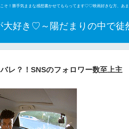
こそ！勝手気ままな感想書かせてもらってます♡♡映画好きな方、あま
が大好き♡～陽だまりの中で徒
バレ？！SNSのフォロワー数至上主