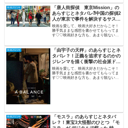
分）アルツハイマーの 初恋の人に自分を
思い出...
「唐人街探偵 東京Mission」の
映画2021年
あらすじとネタバレ⁈中国の探偵2
人が東京で事件を解決するサスペ
ンスお馬鹿コメデイ。
映画を愛して、映画大好きだからこそ！
勝手気ままな感想を書かせてもらってま
す♡♡映画好きな方も、あまり観ない方
もご参考までに(*´∀｀*)「唐人街探偵東京
Mission」 （中国）2021年7月9日公
開（138分）中国の探偵2人が東京で事...
「由宇子の天秤」のあらすじとネ
映画2021年
タバレ？！正義を追求するのかの
ジレンマを描く衝撃の社会派ドラ
マ。
映画を愛して、映画大好きだからこそ！
勝手気ままな感想を書かせてもらってま
す♡♡映画好きな方も、あまり観ない方
もご参考までに(*´∀｀*)「由宇子の天秤」
2021年9月17日公開（152分）正義を追求
するのかのジレンマを描く衝撃の社会派
ドラマ...
「モスラ」のあらすじとネタバ
映画2021年
レ？！東宝3大怪獣のひとつ 「モ