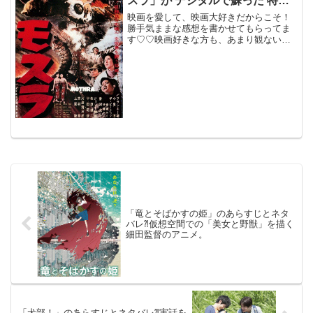
スラ」が デジタルで蘇った 特撮
の傑作。
映画を愛して、映画大好きだからこそ！
勝手気ままな感想を書かせてもらってま
す♡♡映画好きな方も、あまり観ない方
もご参考までに(*´∀｀*)「モスラ」４Kデ
ジタル・リマスター版午前10時の映画祭
1961年7月30日公開（101分）東宝3大怪
獣の...
「竜とそばかすの姫」のあらすじとネタ
バレ⁈仮想空間での「美女と野獣」を描く
細田監督のアニメ。
「犬部！」のあらすじとネタバレ⁈実話を