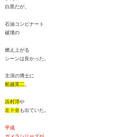
白黒だが、
石油コンビナート
破壊の
燃え上がる
シーンは良かった。
主演の博士に
船越英二
。
浜村淳
や
左卜全
も出ていた。
平成
ガメラシリーズが