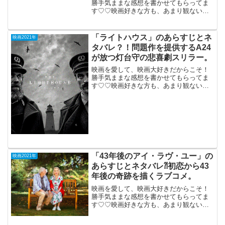
勝手気ままな感想を書かせてもらってま
す♡♡映画好きな方も、あまり観ない方
もご参考までに(*´∀｀*)「名も無い日」
2021年6月11日公開（124分）弟の死で再
会した家族や友人らを描く人間ドラマ。
「ライトハウス」のあらすじとネ
映画2021年
名古屋市...
タバレ？！問題作を提供するA24
が放つ灯台守の悲喜劇スリラー。
映画を愛して、映画大好きだからこそ！
勝手気ままな感想を書かせてもらってま
す♡♡映画好きな方も、あまり観ない方
もご参考までに(*´∀｀*)「ライトハウス」
（R-15) 2021年7月9日公開（109分）問題
作を提供するA24が放つ灯台守の悲喜...
「43年後のアイ・ラヴ・ユー」の
映画2021年
あらすじとネタバレ⁈初恋から43
年後の奇跡を描くラブコメ。
映画を愛して、映画大好きだからこそ！
勝手気ままな感想を書かせてもらってま
す♡♡映画好きな方も、あまり観ない方
もご参考までに(*´∀｀*)「43年後のアイ・
ラヴ・ユー」2021年1月15日公開（89