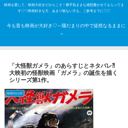
映画を愛して、映画大好きだからこそ！勝手気ままな感想書かせてもらってま
す♡♡映画好きな方、あまり観ない方も、ご参考までに♡♡
今も昔も映画が大好き♡～陽だまりの中で徒然なるままに
～
「大怪獣ガメラ」のあらすじとネタバレ⁈
大映初の怪獣映画「ガメラ」の誕生を描く
シリーズ第1作。
映画2021年