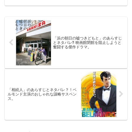
（韓国）PG-122020年12月18日公開（98
分）クローゼットに関わる一級サスペン
ス...
「浜の朝日の嘘つきどもと」のあらすじ
とネタバレ⁈ 映画館閉館を阻止しようと
奮闘する傑作ドラマ。
「相続人」のあらすじとネタバレ？！ベ
ルモンド主演のおしゃれな謀略サスペン
ス。