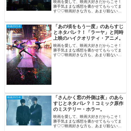
映画を愛して、映画大好きだからこそ！
勝手気ままな感想を書かせてもらってま
す♡♡映画好きな方も、あまり観ない方
もご参考までに(*´∀｀*)「Awake」020年
12月25日公開（119分）将棋のプロ棋士
VSコンピューターの対局を描くドラマ。
「あの頃をもう一度」のあらすじ
映画2021年
棋...
とネタバレ？！「ラーヤ」と同時
上映のハイクオリティ・アニメ。
映画を愛して、映画大好きだからこそ！
勝手気ままな感想を書かせてもらってま
す♡♡映画好きな方も、あまり観ない方
もご参考までに(*´∀｀*)「あの頃をもう一
度」（短編アニメ）2021年3月5日公開
「ラーヤ」と同時上映のハイクオリテ
ィ・アニメ。音...
「さんかく窓の外側は夜」のあら
映画2021年
すじとネタバレ？！コミック原作
のミステリー・ホラー。
映画を愛して、映画大好きだからこそ！
勝手気ままな感想を書かせてもらってま
す♡♡映画好きな方も、あまり観ない方
もご参考までに(*´∀｀*)「さんかく窓の外