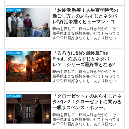
側は夜」 (PG-12) 2021年1月22日
公開（102分）コミック原作のミステ...
「お終活 熟春！人生百年時代の
映画2021年
過ごし方」のあらすじとネタバ
レ⁈終活を描くヒューマン・コメ
デイ。
映画を愛して、映画大好きだからこそ！
勝手気ままな感想を書かせてもらってま
す♡♡映画好きな方も、あまり観ない方
もご参考までに(*´∀｀*)「お終活 熟春！
人生百年時代の過ごし方」2021年5月21
日公開（113分）人生の終わりのための活
「るろうに剣心 最終章The
映画2021年
動を描...
Final」のあらすじとネタバ
レ？！シリーズ最終章となる2部
作の第1弾。
映画を愛して、映画大好きだからこそ！
勝手気ままな感想を書かせてもらってま
す♡♡映画好きな方も、あまり観ない方
もご参考までに(*´∀｀*)「るろうに剣心最
終章The Final」2021年6月4日公開（137
分）大ヒット・アクションの最終章と...
「クローゼット」のあらすじとネ
映画2021年
タバレ？！クローゼットに関わる
一級サスペンス・ホラー。
映画を愛して、映画大好きだからこそ！
勝手気ままな感想を書かせてもらってま
す♡♡映画好きな方も、あまり観ない方
もご参考までに(*´∀｀*)「クローゼット」