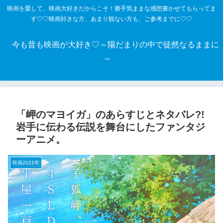
映画を愛して、映画大好きだからこそ！勝手気ままな感想書かせてもらってま
す♡♡映画好きな方、あまり観ない方も、ご参考までに♡♡
今も昔も映画が大好き♡～陽だまりの中で徒然なるままに
～
「岬のマヨイガ」のあらすじとネタバレ?!
岩手に伝わる伝説を舞台にしたファンタジ
ーアニメ。
映画2021年