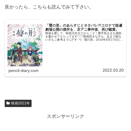
良かったら、こちらも読んでみて下さい。
「聲の形」のあらすじとネタバレ?!コロナで急遽
劇場公開の傑作を、京アニ事件後、再び鑑賞。
映画を愛して、映画大好きだからこそ！勝手気ままな感想
を書かせてもらってます♡♡映画好きな方も、あまり観な
い方もご参考までに(*´∀｀*)「聲の形」2016年9月17日公開
（129分）コロナで急遽劇場公開の傑作を、京アニ事件
後、再び鑑賞。先天...
2022.03.20
pencil-diary.com
映画2021年
スポンサーリンク