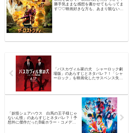
勝手気ままな感想を書かせてもらってま
す♡♡映画好きな方も、あまり観ない方
もご参考までに(*´∀｀*)「ザ・ロスト・シ
テイ」2022年6月24日公開（112分）小説
家が巻き込まれるアクション・アドベン
チャー...
「バスカヴィル家の犬 シャーロック劇
場版」のあらすじとネタバレ？！「シャ
ーロック」を映画化したサスペンス失敗
作。
「妖怪シェアハウス 白馬の王子様じゃ
ないん怪」のあらすじとネタバレ？！予
想外に傑作だったB級ホラー・コメデ
イ。