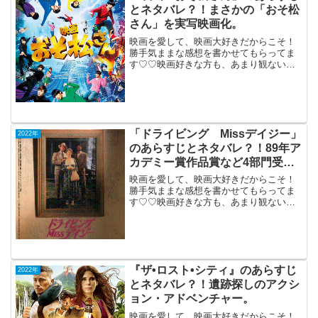
とネタバレ？！まさかの「おそ松
さん」を実写映画化。
映画を愛して、映画大好きだからこそ！
勝手気ままな感想を書かせてもらってま
す♡♡映画好きな方も、あまり観ない方
もご参考までに(*´∀｀*)「映画 おそ松さ
ん」2022年3月25日公開（111分）まさか
の 「おそ松さん」を実写映画化。松野家
の六...
「ドライビング Missデイジー」
2022年
のあらすじとネタバレ？！89年ア
カデミー賞作品賞など4部門受賞
の金字塔作品。
映画を愛して、映画大好きだからこそ！
勝手気ままな感想を書かせてもらってま
す♡♡映画好きな方も、あまり観ない方
もご参考までに(*´∀｀*)「ドライビング
Missデイジー」（午前10時の映画祭）
1990年5月12日公開（99分）89年の米ア
カ...
『ザ•ロスト•シティ』のあらすじ
2022年
とネタバレ？！遺跡探しのアクシ
ョン・アドベンチャー。
映画を愛して、映画大好きだからこそ！