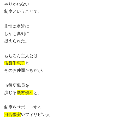
やりかねない
制度ということで、
非情に身近に、
しかも真剣に
捉えられた。
もちろん主人公は
倍賞千恵子
と
そのお仲間たちだが、
市役所職員を
演じる
磯村優斗
と、
制度をサポートする
河合優実
やフィリピン人