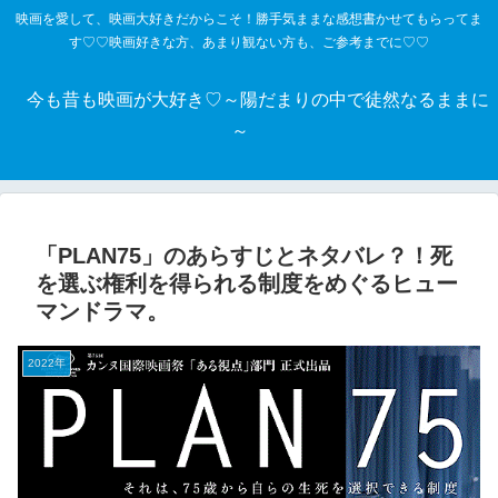
映画を愛して、映画大好きだからこそ！勝手気ままな感想書かせてもらってま
す♡♡映画好きな方、あまり観ない方も、ご参考までに♡♡
今も昔も映画が大好き♡～陽だまりの中で徒然なるままに
～
「PLAN75」のあらすじとネタバレ？！死
を選ぶ権利を得られる制度をめぐるヒュー
マンドラマ。
2022年