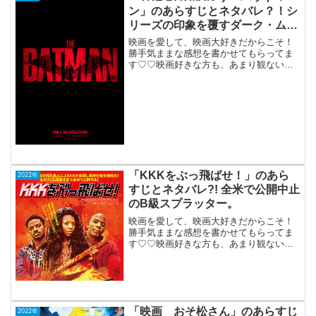
ン」のあらすじとネタバレ？！シ
リーズの印象を覆すダーク・ムー
ビー。
映画を愛して、映画大好きだからこそ！
勝手気ままな感想を書かせてもらってま
す♡♡映画好きな方も、あまり観ない方
もご参考までに(*´∀｀*)「THE BATMAN
ザ・バットマン」2022年3月11日公開
（176分）「バットマン」シリーズの印象
を...
「KKKをぶっ飛ばせ！」のあら
2022年
すじとネタバレ?! 全米で公開中止
のB級スプラッター。
映画を愛して、映画大好きだからこそ！
勝手気ままな感想を書かせてもらってま
す♡♡映画好きな方も、あまり観ない方
もご参考までに(*´∀｀*)「KKKをぶっ飛ば
せ！」 （R-15）英国2022年4月22日
公開（78分）全米で公開中止...
「映画 おそ松さん」のあらすじ
2022年