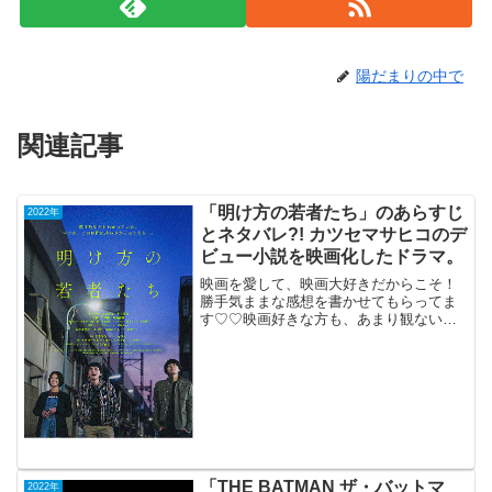
陽だまりの中で
関連記事
「明け方の若者たち」のあらすじ
2022年
とネタバレ?! カツセマサヒコのデ
ビュー小説を映画化したドラマ。
映画を愛して、映画大好きだからこそ！
勝手気ままな感想を書かせてもらってま
す♡♡映画好きな方も、あまり観ない方
もご参考までに(*´∀｀*)「明け方の若者た
ち」 （R-15）2021年12月31日公
開（116分）カツセマサ...
「THE BATMAN ザ・バットマ
2022年