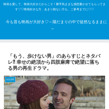
映画を愛して、映画大好きだからこそ！勝手気ままな感想書かせてもらってま
す♡♡映画好きな方、あまり観ない方も、ご参考までに♡♡
今も昔も映画が大好き♡～陽だまりの中で徒然なるままに
～
「もう、歩けない男」のあらすじとネタバ
レ⁈ 幸せの絶頂から四肢麻痺で絶望に落ち
る男の再生ドラマ。
2023年