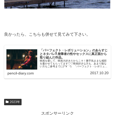
良かったら、こちらも併せて見てみて下さい。
「パーフェクト・レボリューション」のあらすじ
とネタバレ⁈ 身障者の性やセックスに真正面から
取り組んだ作品。
映画を愛して、映画大好きだからこそ！勝手気ままな感想
を書かせてもらってます♡♡映画好きな方も、あまり観な
い方もご参考までに(*´∀｀*) 「パーフェクト・レボリュー
ション」2017年9月29日公開（117分）身障者の性やセッ
クスに真正面から...
2017.10.20
pencil-diary.com
2023年
スポンサーリンク