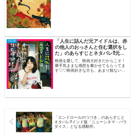
た」（仏）2023年11月3日公開（103分）
犯人になりたがる人々の1級クライム・コ
メディ...
「人生に詰んだ元アイドルは、赤
2023年
の他人のおっさんと住む選択をし
た」のあらすじとネタバレ⁈元ア
イドルの人生再生コメディ。
映画を愛して、映画大好きだからこそ！
勝手気ままな感想を書かせてもらってま
す♡♡映画好きな方も、あまり観ない方
もご参考までに(*´∀｀*)「人生に詰んだ元
アイドルは、赤の他人のおっさんと住む
選択をした」2023年11月3日公開（114
分）元ア...
「エンドロールのつづき」のあらすじと
ネタバレ⁈インド版「ニューシネマ・パラ
ダイス」となる感動作。