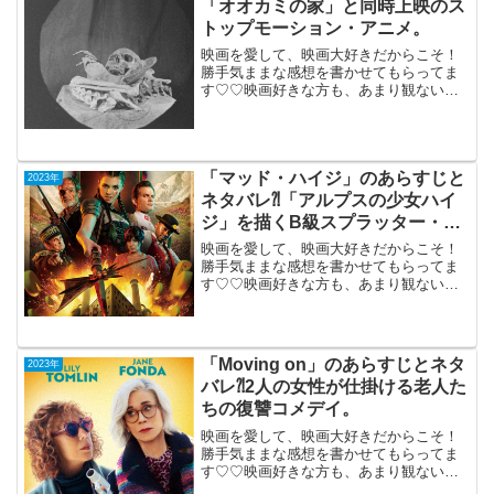
「オオカミの家」と同時上映のス
トップモーション・アニメ。
映画を愛して、映画大好きだからこそ！
勝手気ままな感想を書かせてもらってま
す♡♡映画好きな方も、あまり観ない方
もご参考までに(*´∀｀*)「骨」2023年8月
19日公開（短編14分）チリ（2021年）
「オオカミの家」と同時上映のストップ
モーシ...
「マッド・ハイジ」のあらすじと
2023年
ネタバレ⁈「アルプスの少女ハイ
ジ」を描くB級スプラッター・コ
メデイ。
映画を愛して、映画大好きだからこそ！
勝手気ままな感想を書かせてもらってま
す♡♡映画好きな方も、あまり観ない方
もご参考までに(*´∀｀*)「マッド・ハイ
ジ」（R-18）スイス2023年7月14日公開
（92分）24歳になった「アルプスの少女
ハイ...
「Moving on」のあらすじとネタ
2023年
バレ⁈2人の女性が仕掛ける老人た
ちの復讐コメデイ。
映画を愛して、映画大好きだからこそ！
勝手気ままな感想を書かせてもらってま
す♡♡映画好きな方も、あまり観ない方
もご参考までに(*´∀｀*)「Moving on」