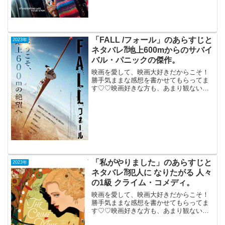
（機内鑑賞）日本未公開全米公開： 2023
年 3月 17日(85分)2人の女性が仕...
「FALL /フォール」のあらすじと
2023年
ネタバレ⁈地上600mからのサバイ
バル・パニックの傑作。
映画を愛して、映画大好きだからこそ！
勝手気ままな感想を書かせてもらってま
す♡♡映画好きな方も、あまり観ない方
もご参考までに(*´∀｀*) 「FALL /フォー
ル」2023年2月3日公開（107分）地上
600mからのサバイバル・パニックの傑
作...
「私がやりました」のあらすじと
2023年
ネタバレ⁈犯人に なりたがる 人々
の1級 クライム・コメディ。
映画を愛して、映画大好きだからこそ！
勝手気ままな感想を書かせてもらってま
す♡♡映画好きな方も、あまり観ない方
もご参考までに(*´∀｀*)「私がやりまし