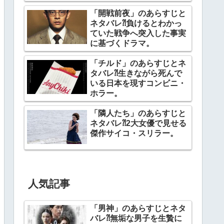
幕。
「開戦前夜」のあらすじと
ネタバレ⁈負けるとわかっ
ていた戦争へ突入した事実
に基づくドラマ。
「チルド」のあらすじとネ
タバレ⁈生きながら死んで
いる日本を現すコンビニ・
ホラー。
「隣人たち」のあらすじと
ネタバレ⁈2大女優で見せる
傑作サイコ・スリラー。
人気記事
「男神」のあらすじとネタ
バレ⁈無垢な男子を生贄に