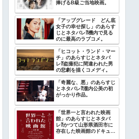
捧げるB級ご当地映画。
「アップグレード どん底
女子の幸せ探し」のあらす
じとネタバレ⁈機内で見る
のに最高のラブコメ。
「ヒコット・ランド・マー
チ」のあらすじとネタバ
レ⁈盗撮犯に間違われた男
の悲劇を描くコメディ。
「奇麗な、悪」のあらすじ
とネタバレ⁈瀧内公美の初
がっかり作品。
「世界一と言われた映画
館」のあらすじとネタバ
レ⁈かつて山形県酒田市に
存在した映画館のドキュメ
ンタリー。