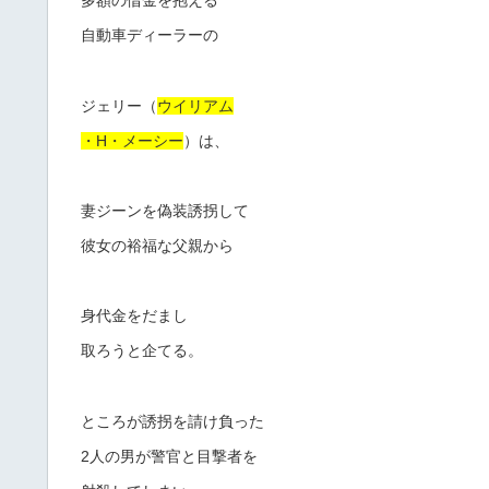
多額の借金を抱える
自動車ディーラーの
ジェリー（
ウイリアム
・H・メーシー
）は、
妻ジーンを偽装誘拐して
彼女の裕福な父親から
身代金をだまし
取ろうと企てる。
ところが誘拐を請け負った
2人の男が警官と目撃者を