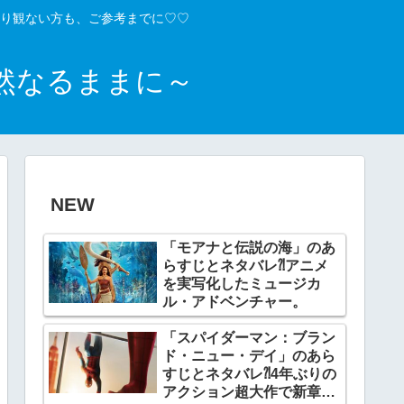
り観ない方も、ご参考までに♡♡
然なるままに～
NEW
「モアナと伝説の海」のあ
らすじとネタバレ⁈アニメ
を実写化したミュージカ
ル・アドベンチャー。
「スパイダーマン：ブラン
ド・ニュー・デイ」のあら
すじとネタバレ⁈4年ぶりの
アクション超大作で新章開