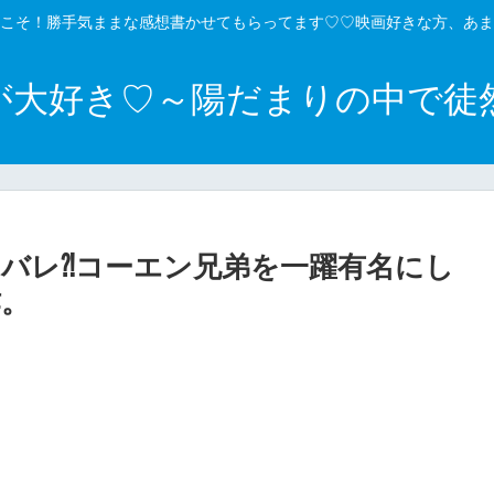
こそ！勝手気ままな感想書かせてもらってます♡♡映画好きな方、あま
が大好き♡～陽だまりの中で徒
バレ⁈コーエン兄弟を一躍有名にし
作。