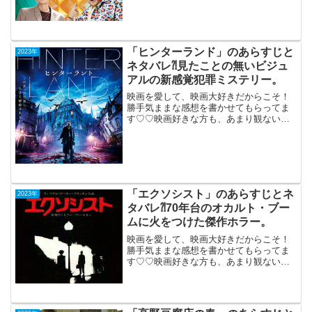
ジョン）スターダム」 （韓国）
2023年9月8日公開（111分）マ・ドンソ
ク主演な...
「ヒンターランド」のあらすじと
2023年
ネタバレ⁈見たことの無いビジュ
アルの新感覚犯罪ミステリー。
映画を愛して、映画大好きだからこそ！
勝手気ままな感想を書かせてもらってま
す♡♡映画好きな方も、あまり観ない方
もご参考までに(*´∀｀*)「ヒンターラン
ド」PG-12（オーストリア・ルクセンブ
ルク合作）2023年9月8日公開（99分）見
たこと...
「エクソシスト」のあらすじとネ
2023年
タバレ⁈70年台のオカルト・ブー
ムに火をつけた傑作ホラー。
映画を愛して、映画大好きだからこそ！
勝手気ままな感想を書かせてもらってま
す♡♡映画好きな方も、あまり観ない方
もご参考までに(*´∀｀*)「エクソシスト」
1974年7月13日公開（122分）午前10時の
映画祭ディレクターズ・カット版70年台
の...