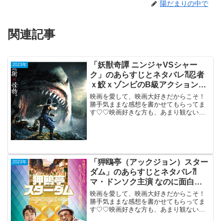
陽だまりの中で
関連記事
「妖獣奇譚 ニンジャVSシャー
2023年
ク」のあらすじとネタバレ⁈忍者
ｘ鮫ｘゾンビのB級アクション時
代劇。
映画を愛して、映画大好きだからこそ！
勝手気ままな感想を書かせてもらってま
す♡♡映画好きな方も、あまり観ない方
もご参考までに(*´∀｀*)「妖獣奇譚ニンジ
ャVSシャーク」 （R-15） 2023年4
月14日公開（77分）忍者ｘ鮫ｘゾンビ
の...
「狎鴎亭（アックジョン）スター
2023年
ダム」のあらすじとネタバレ⁈
マ・ドンソク主演 なのに面白く
ない 韓流コメデイ。
映画を愛して、映画大好きだからこそ！
勝手気ままな感想を書かせてもらってま
す♡♡映画好きな方も、あまり観ない方
もご参考までに(*´∀｀*)「狎鴎亭（アック