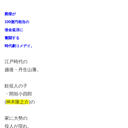
殿様が
100億円相当の
借金返済に
奮闘する
時代劇コメデイ。
江戸時代の
越後・丹生山藩。
鮭役人の子
・間垣小四郎
(
神木隆之介
)の
家に大勢の
役人が現れ、