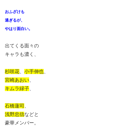
おふざけも
過ぎるが、
やはり面白い。
出てくる面々の
キャラも濃く、
杉咲花
、
小手伸也
、
宮崎あおい
、
キムラ緑子
、
石橋蓮司
、
浅野忠信
などと
豪華メンバー。