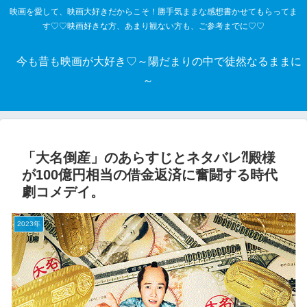
映画を愛して、映画大好きだからこそ！勝手気ままな感想書かせてもらってま
す♡♡映画好きな方、あまり観ない方も、ご参考までに♡♡
今も昔も映画が大好き♡～陽だまりの中で徒然なるままに
～
「大名倒産」のあらすじとネタバレ⁈殿様
が100億円相当の借金返済に奮闘する時代
劇コメデイ。
2023年