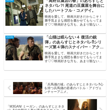
「高野豆腐店の春」のあらすじと
2023年
ネタバレ?! 尾道の豆腐屋を舞台に
したハートフル・コメデイ。
映画を愛して、映画大好きだからこそ！
勝手気ままな感想を書かせてもらってま
す♡♡映画好きな方も、あまり観ない方
もご参考までに(*´∀｀*)「高野豆腐店の
春」2023年8月18日公開（120分）尾道の
豆腐屋を舞台にしたハートフル・コメデ
「山猫は眠らない４ 復活の銃
2023年
イ。尾道...
弾」のあらすじとネタバレ⁈シリ
ーズ第４弾のスナイパー・アクシ
ョン。
映画を愛して、映画大好きだからこそ！
勝手気ままな感想を書かせてもらってま
す♡♡映画好きな方も、あまり観ない方
もご参考までに(*´∀｀*)「山猫は眠らない
４復活の銃弾」TV鑑賞（日本語吹き替え
版）2011年4月26日公開（92分）「山
猫」シリ...
「兵馬俑の城」のあらすじとネタバレ⁈心
を持つ兵馬俑の若者のバトル・アドヴェ
ンチャーアニメ。
「M3GAN/ ミーガン」のあらすじとネタ