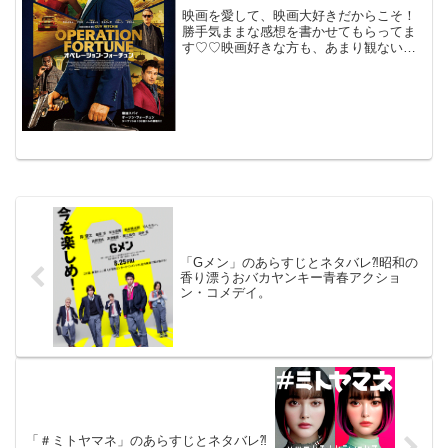
劇。
映画を愛して、映画大好きだからこそ！
勝手気ままな感想を書かせてもらってま
す♡♡映画好きな方も、あまり観ない方
もご参考までに(*´∀｀*)「オペレーショ
ン・フォーチュン」 英米合作2023年
10月13日公開（114分）J.ステイサムのス
パイ...
「Gメン」のあらすじとネタバレ⁈昭和の
香り漂うおバカヤンキー青春アクショ
ン・コメデイ。
「＃ミトヤマネ」のあらすじとネタバレ⁈