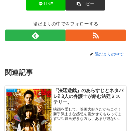
LINE
コピー
陽だまりの中でをフォローする
陽だまりの中で
関連記事
「法廷遊戯」のあらすじとネタバ
2023年
レ⁈ 3人の弁護士が絡む法廷ミス
テリー。
映画を愛して、映画大好きだからこそ！
勝手気ままな感想を書かせてもらってま
す♡♡映画好きな方も、あまり観ない方
もご参考までに(*´∀｀*)「法廷遊戯」2023
年11月10日公開（97分）3人の弁護士が