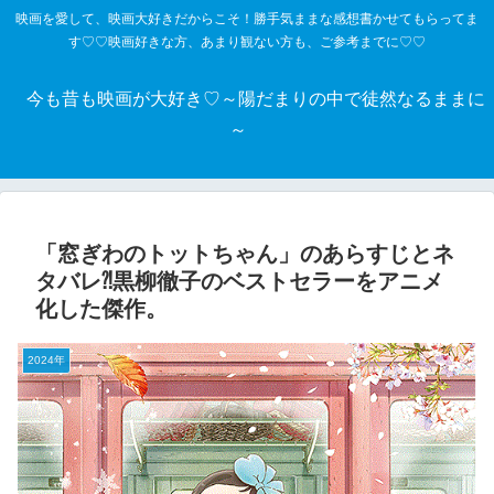
映画を愛して、映画大好きだからこそ！勝手気ままな感想書かせてもらってま
す♡♡映画好きな方、あまり観ない方も、ご参考までに♡♡
今も昔も映画が大好き♡～陽だまりの中で徒然なるままに
～
「窓ぎわのトットちゃん」のあらすじとネ
タバレ⁈黒柳徹子のベストセラーをアニメ
化した傑作。
2024年