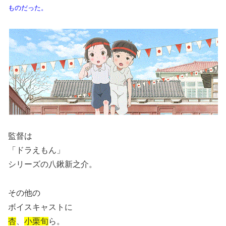
ものだった。
監督は
「ドラえもん」
シリーズの八鍬新之介。
その他の
ボイスキャストに
杏
、
小栗旬
ら。