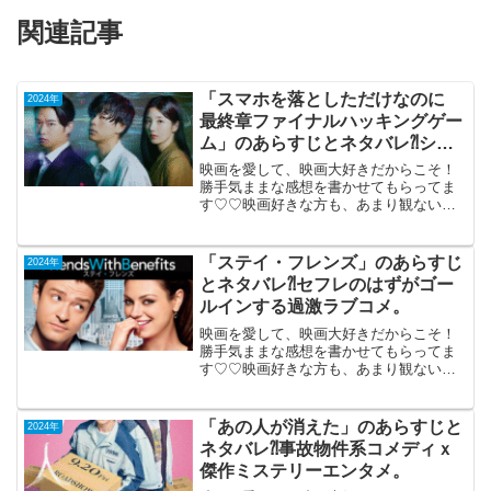
関連記事
「スマホを落としただけなのに
2024年
最終章ファイナルハッキングゲー
ム」のあらすじとネタバレ⁈シリ
ーズ完結編の第3作。
映画を愛して、映画大好きだからこそ！
勝手気ままな感想を書かせてもらってま
す♡♡映画好きな方も、あまり観ない方
も画ご参考までに(*´∀｀*)「スマホを落と
しただけなのに 最終章ファイナ
ル ハッキングゲーム」2024年
「ステイ・フレンズ」のあらすじ
2024年
11月1日（...
とネタバレ⁈セフレのはずがゴー
ルインする過激ラブコメ。
映画を愛して、映画大好きだからこそ！
勝手気ままな感想を書かせてもらってま
す♡♡映画好きな方も、あまり観ない方
もご参考までに(*´∀｀*)「ステイ・フレン
ズ」 機内鑑賞（日本語吹き替え
版）PG-122011年10月1日公開（109分）
「あの人が消えた」のあらすじと
2024年
ニュ...
ネタバレ⁈事故物件系コメディｘ
傑作ミステリーエンタメ。