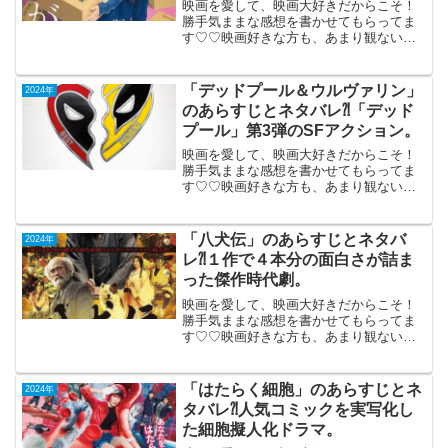
映画を愛して、映画大好きだからこそ！
勝手気ままな感想を書かせてもらってま
す♡♡映画好きな方も、あまり観ない方
もご参考までに(*´∀｀*)「あの人が消え
た」2024年9月20日公開（104分）事故物
件系コメディｘ傑作ミステリーエンタ
「デッドプール＆ウルヴァリン」
2024年
メ。東京の...
のあらすじとネタバレ⁈「デッド
プール」第3弾のSFアクション。
映画を愛して、映画大好きだからこそ！
勝手気ままな感想を書かせてもらってま
す♡♡映画好きな方も、あまり観ない方
もご参考までに(*´∀｀*)「デッドプール＆
ウルヴァリン」 （R-15）2024年7
月24日公開（128分）クソ無責任ヒーロー
「八犬伝」のあらすじとネタバ
2024年
「...
レ⁈１作で４本分の面白さが詰ま
った傑作時代劇。
映画を愛して、映画大好きだからこそ！
勝手気ままな感想を書かせてもらってま
す♡♡映画好きな方も、あまり観ない方
も画ご参考までに(*´∀｀*)「八犬伝」2024
年10月25日公開（149分）１作で４本分
の面白さが詰まった傑作時代劇。人気作
「はたらく細胞」のあらすじとネ
2024年
家の滝...
タバレ⁈人気コミックを実写化し
た細胞擬人化ドラマ。