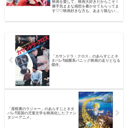
映画を愛して、映画大好きだからこそ！
勝手気ままな感想を書かせてもらってま
す♡♡映画好きな方も、あまり観ない方
も画ご参考までに(*´∀｀*)「はたらく細
胞」2024年12月13日公開（109分）人気
コミックを実写化した細胞擬人化ドラ
マ。人間の...
「カサンドラ・クロス」のあらすじとネ
タバレ⁈細菌系パニック映画の走りとなる
傑作。
「屋根裏のラジャー」のあらすじとネタ
バレ⁈英国の児童文学を映画化したファン
タジーアニメ。