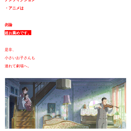
・アニメは
勿論
超お薦めです。
是非、
小さいお子さんも
連れて劇場へ。