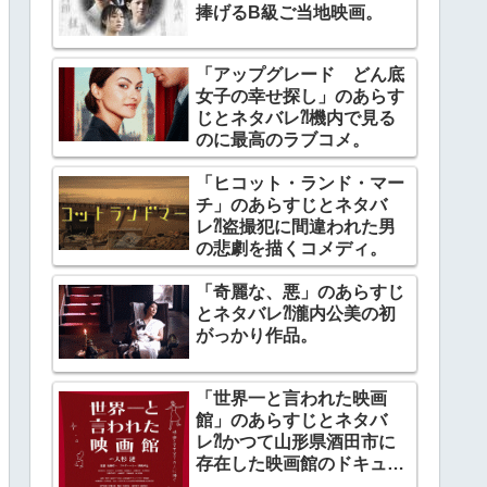
捧げるB級ご当地映画。
「アップグレード どん底
女子の幸せ探し」のあらす
じとネタバレ⁈機内で見る
のに最高のラブコメ。
「ヒコット・ランド・マー
チ」のあらすじとネタバ
レ⁈盗撮犯に間違われた男
の悲劇を描くコメディ。
「奇麗な、悪」のあらすじ
とネタバレ⁈瀧内公美の初
がっかり作品。
「世界一と言われた映画
館」のあらすじとネタバ
レ⁈かつて山形県酒田市に
存在した映画館のドキュメ
ンタリー。