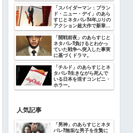
「スパイダーマン：ブラン
ド・ニュー・デイ」のあら
すじとネタバレ⁈4年ぶりの
アクション超大作で新章開
幕。
「開戦前夜」のあらすじと
ネタバレ⁈負けるとわかっ
ていた戦争へ突入した事実
に基づくドラマ。
「チルド」のあらすじとネ
タバレ⁈生きながら死んで
いる日本を現すコンビニ・
ホラー。
人気記事
「男神」のあらすじとネタ
バレ⁈無垢な男子を生贄に