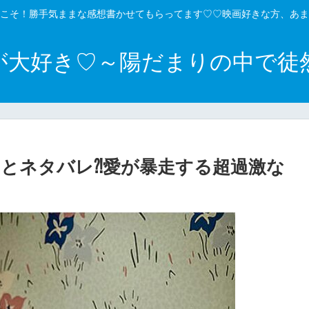
こそ！勝手気ままな感想書かせてもらってます♡♡映画好きな方、あま
が大好き♡～陽だまりの中で徒
とネタバレ⁈愛が暴走する超過激な