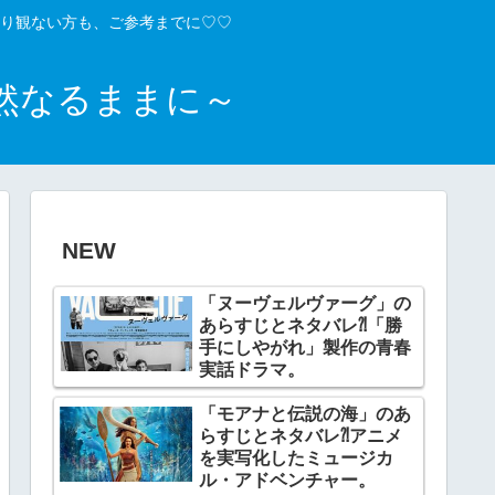
り観ない方も、ご参考までに♡♡
然なるままに～
NEW
「ヌーヴェルヴァーグ」の
あらすじとネタバレ⁈「勝
手にしやがれ」製作の青春
実話ドラマ。
「モアナと伝説の海」のあ
らすじとネタバレ⁈アニメ
を実写化したミュージカ
ル・アドベンチャー。