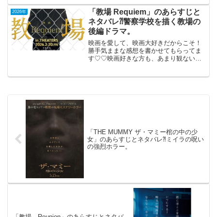
生」（仏米合作）2023年製作2026年1月
30日公開（91分）ロシアのクィア・アー
「教場 Requiem」のあらすじと
2026年
ティ...
ネタバレ⁈警察学校を描く教場の
後編ドラマ。
映画を愛して、映画大好きだからこそ！
勝手気ままな感想を書かせてもらってま
す♡♡映画好きな方も、あまり観ない方
もご参考までに(*´∀｀*)「教場 Requiem」
（機内鑑賞）（PG-12）2026年2月20日公
開(149分)警察学校を描く教場...
「THE MUMMY ザ・マミー棺の中の少
女」のあらすじとネタバレ⁈ミイラの呪い
の強烈ホラー。
「教場 Reunion」のあらすじとネタバ