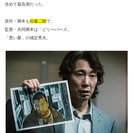
含めて最高潮だった。
原作・脚本も
佐藤二朗
で、
監督・共同脚本は「ビリーバーズ」
「悪い夏」の城定秀夫。