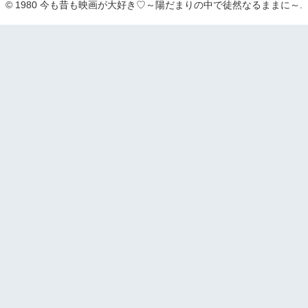
© 1980 今も昔も映画が大好き♡～陽だまりの中で徒然なるままに～.