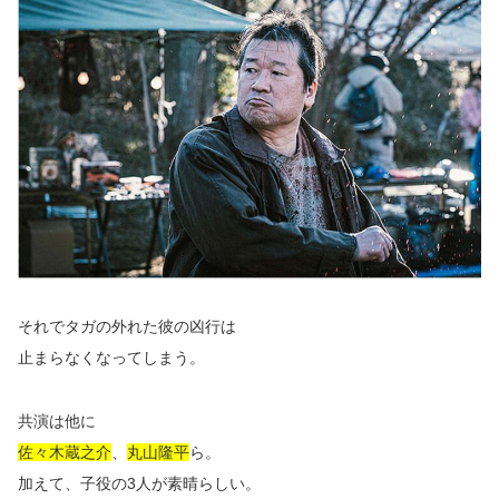
それでタガの外れた彼の凶行は
止まらなくなってしまう。
共演は他に
佐々木蔵之介
、
丸山隆平
ら。
加えて、子役の3人が素晴らしい。