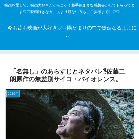
映画を愛して、映画大好きだからこそ！勝手気ままな感想書かせてもらってま
す♡♡映画好きな方、あまり観ない方も、ご参考までに♡♡
今も昔も映画が大好き♡～陽だまりの中で徒然なるままに
～
「名無し」のあらすじとネタバレ⁈佐藤二
朗原作の無差別サイコ・バイオレンス。
2026年