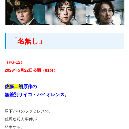
「名無し」
（PG-12）
2026年5月22日公開（81分）
佐藤二朗
原作の
無差別サイコ・バイオレンス。
昼下がりのファミレスで、
残忍な殺人事件が
発生する。