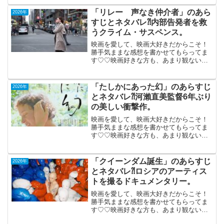
室」 みんなの時間」2026年3月20
日公開（84分）2016年に終了したアニメ
「リレー 声なき仲介者」のあら
2026年
の1...
すじとネタバレ⁈内部告発者を救
うクライム・サスペンス。
映画を愛して、映画大好きだからこそ！
勝手気ままな感想を書かせてもらってま
す♡♡映画好きな方も、あまり観ない方
もご参考までに(*´∀｀*)「リレー 声なき
仲介者」（機内鑑賞）アメリカ 2024年
製作 劇場未公開（112分）内部告発者を
「たしかにあった幻」のあらすじ
2026年
救うエー...
とネタバレ⁈河瀨直美監督6年ぶり
の美しい衝撃作。
映画を愛して、映画大好きだからこそ！
勝手気ままな感想を書かせてもらってま
す♡♡映画好きな方も、あまり観ない方
もご参考までに(*´∀｀*)「たしかにあった
幻」（フランス・ベルギー・ルクセンブ
ルク・日本合作）2026年2月6日公開
「クイーンダム誕生」のあらすじ
2026年
（115分）河...
とネタバレ⁈ロシアのアーティス
トを撮るドキュメンタリー。
映画を愛して、映画大好きだからこそ！
勝手気ままな感想を書かせてもらってま
す♡♡映画好きな方も、あまり観ない方
もご参考までに(*´∀｀*)「クイーンダム誕