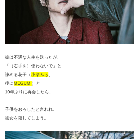
彼は不遇な人生を送ったが、
「（右手を）使わないで」と
諫める花子（
小柴みら
、
後に
MEGUMI
）と
10年ぶりに再会したら、
子供をおろしたと言われ、
彼女を殺してしまう。