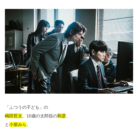
「ふつうの子ども」の
嶋田哲太
、10歳の太郎役の
和彦
、
と
小柴みら
。