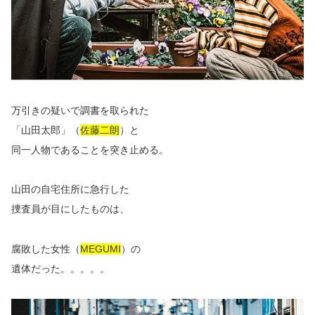
万引きの疑いで調書を取られた
「山田太郎」（
佐藤二朗
）と
同一人物であることを突き止める。
山田の自宅住所に急行した
捜査員が目にしたものは、
腐敗した女性（
MEGUMI
）の
遺体だった。。。。。