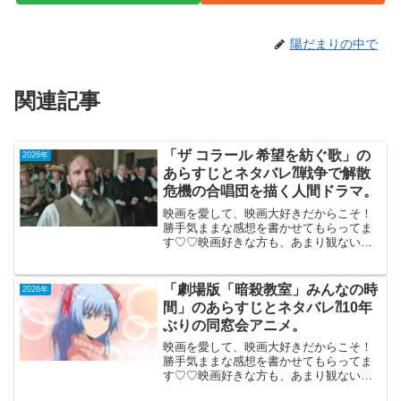
陽だまりの中で
関連記事
「ザ コラール 希望を紡ぐ歌」の
2026年
あらすじとネタバレ⁈戦争で解散
危機の合唱団を描く人間ドラマ。
映画を愛して、映画大好きだからこそ！
勝手気ままな感想を書かせてもらってま
す♡♡映画好きな方も、あまり観ない方
もご参考までに(*´∀｀*)「ザ コラール希
望を紡ぐ歌」（米英合作）2026年5月15
日公開（113分）戦争で解散危機の合唱団
「劇場版「暗殺教室」みんなの時
2026年
を描く...
間」のあらすじとネタバレ⁈10年
ぶりの同窓会アニメ。
映画を愛して、映画大好きだからこそ！
勝手気ままな感想を書かせてもらってま
す♡♡映画好きな方も、あまり観ない方
もご参考までに(*´∀｀*)「劇場版「暗殺教