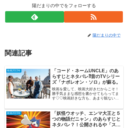
陽だまりの中でをフォローする
陽だまりの中で
関連記事
「コード・ネームUNCLE」のあ
映画2015年
らすじとネタバレ⁈昔のTVシリー
ズ「ナポレオン・ソロ」が蘇る。
映画を愛して、映画大好きだからこそ！
勝手気ままな感想を書かせてもらってま
す♡♡映画好きな方も、あまり観ない方
も、ご参考までに(*´∀｀*) 「コード・
ネームUNCLE」 2015年11月14日公開
（116分）昔のTVシリーズ 「ナポレオ
「妖怪ウオッチ、エンマ大王と５
映画2015年
ン...
つの物語だニャン」のあらすじと
ネタバレ？！公開されるや「スタ