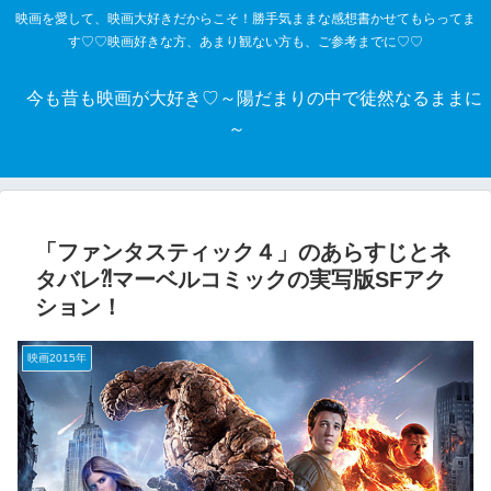
映画を愛して、映画大好きだからこそ！勝手気ままな感想書かせてもらってま
す♡♡映画好きな方、あまり観ない方も、ご参考までに♡♡
今も昔も映画が大好き♡～陽だまりの中で徒然なるままに
～
「ファンタスティック４」のあらすじとネ
タバレ⁈マーベルコミックの実写版SFアク
ション！
映画2015年