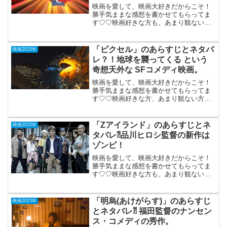
ーウオーズ」抜き一位に。
映画を愛して、映画大好きだからこそ！
勝手気ままな感想を書かせてもらってま
す♡♡映画好きな方も、あまり観ない方
もご参考までに(*´∀｀*)「妖怪ウオッチ、
エンマ大王と５つの物語だニャン」2015
年12月19日公開（94分）この冬、公開さ
「ピクセル」のあらすじとネタバ
映画2015年
れるや...
レ？！地球を襲ってくる という
奇想天外な SFコメディ映画。
映画を愛して、映画大好きだからこそ！
勝手気ままな感想を書かせてもらってま
す♡♡映画好きな方、あまり観ない方
も、ご参考までに(*´∀｀*)「ピクセル」２
D＋Ultira2015年9月12日公開（105分）80
年台のゲームがエイリアンの手によっ...
「Zアイランド」のあらすじとネ
映画2015年
タバレ⁈品川ヒロシ監督の新作は
ゾンビ！
映画を愛して、映画大好きだからこそ！
勝手気ままな感想を書かせてもらってま
す♡♡映画好きな方も、あまり観ない方
もご参考までに(*´∀｀*) 「Zアイラン
ド」2015年5月16日公開（108分）「サン
ブンノイチ」「漫才ギャング」
「明烏(あけがらす)」のあらすじ
映画2015年
「Beck」...
とネタバレ⁈ 福田監督のナンセン
ス・コメディの秀作。