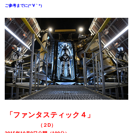
ご参考までに(*´∀｀*)
「ファンタスティック４」
（２
D
）