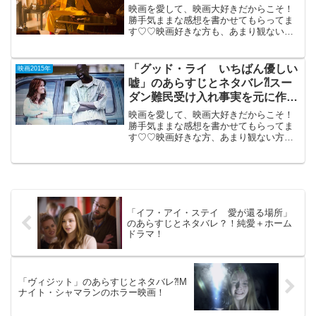
映画を愛して、映画大好きだからこそ！
勝手気ままな感想を書かせてもらってま
す♡♡映画好きな方も、あまり観ない方
もご参考までに(*´∀｀*)「明烏（あけがら
す）」2015年5月16日公開(106分)ナンセ
ンス・コメディを連発する監督の新作。
「グッド・ライ いちばん優しい
映画2015年
主人...
嘘」のあらすじとネタバレ⁈スー
ダン難民受け入れ事実を元に作ら
れた感動作
映画を愛して、映画大好きだからこそ！
勝手気ままな感想を書かせてもらってま
す♡♡映画好きな方、あまり観ない方
も、ご参考までに(*´∀｀*) 「グッド・ラ
イいちばん優しい嘘」2015年4月17日公
開（110分）1990年代のスーダン難民の
米...
「イフ・アイ・ステイ 愛が還る場所」
のあらすじとネタバレ？！純愛＋ホーム
ドラマ！
「ヴィジット」のあらすじとネタバレ⁈M
ナイト・シャマランのホラー映画！