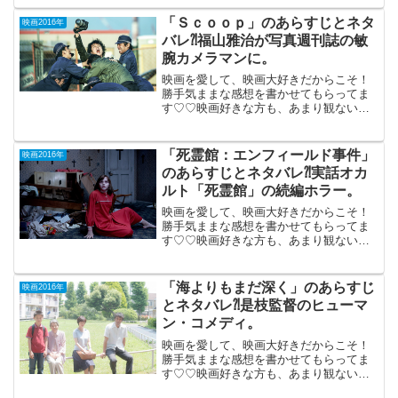
トン」 （英国）2016年１月15
日公開（95分）イギリスの子供向け絵本
「Ｓｃｏｏｐ」のあらすじとネタ
映画2016年
の映画化主...
バレ⁈福山雅治が写真週刊誌の敏
腕カメラマンに。
映画を愛して、映画大好きだからこそ！
勝手気ままな感想を書かせてもらってま
す♡♡映画好きな方も、あまり観ない方
もご参考までに(*´∀｀*) 「Ｓｃｏｏ
ｐ」（PG-12）2016年10月1日公開（120
分）「バクマン。」「モテキ」の大根監
「死霊館：エンフィールド事件」
映画2016年
督...
のあらすじとネタバレ⁈実話オカ
ルト「死霊館」の続編ホラー。
映画を愛して、映画大好きだからこそ！
勝手気ままな感想を書かせてもらってま
す♡♡映画好きな方も、あまり観ない方
もご参考までに(*´∀｀*) 「死霊館エンフ
ィールド事件」 PG-122016
年7月9日公開（134分）アメリカでは大変
「海よりもまだ深く」のあらすじ
映画2016年
著...
とネタバレ⁈是枝監督のヒューマ
ン・コメディ。
映画を愛して、映画大好きだからこそ！
勝手気ままな感想を書かせてもらってま
す♡♡映画好きな方も、あまり観ない方
もご参考までに(*´∀｀*) 「海よりもまだ