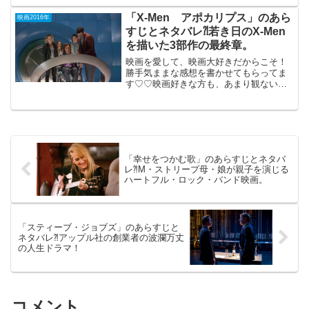
深く」2016年5月21日公開（117分）「そ
して父になる」 「海街Diary」などの...
「X-Men アポカリプス」のあら
映画2016年
すじとネタバレ⁈若き日のX-Men
を描いた3部作の最終章。
映画を愛して、映画大好きだからこそ！
勝手気ままな感想を書かせてもらってま
す♡♡映画好きな方も、あまり観ない方
もご参考までに(*´∀｀*) 「X-Menアポカ
リプス」2016年8月11日公開（144分）
「ファースト・ジェネレーション」
「Fut...
「幸せをつかむ歌」のあらすじとネタバ
レ⁈M・ストリープ母・娘が親子を演じる
ハートフル・ロック・バンド映画。
「スティーブ・ジョブズ」のあらすじと
ネタバレ⁈アップル社の創業者の波瀾万丈
の人生ドラマ！
コメント