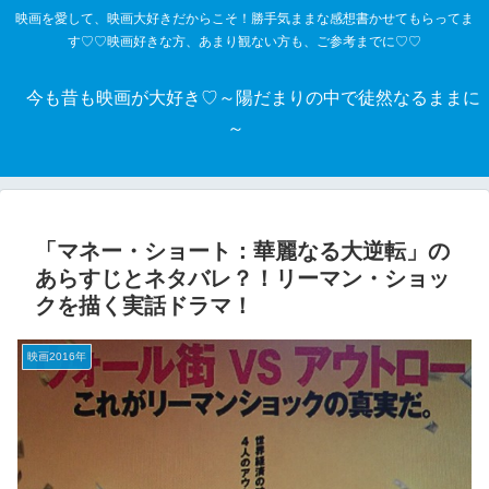
映画を愛して、映画大好きだからこそ！勝手気ままな感想書かせてもらってま
す♡♡映画好きな方、あまり観ない方も、ご参考までに♡♡
今も昔も映画が大好き♡～陽だまりの中で徒然なるままに
～
「マネー・ショート：華麗なる大逆転」の
あらすじとネタバレ？！リーマン・ショッ
クを描く実話ドラマ！
映画2016年