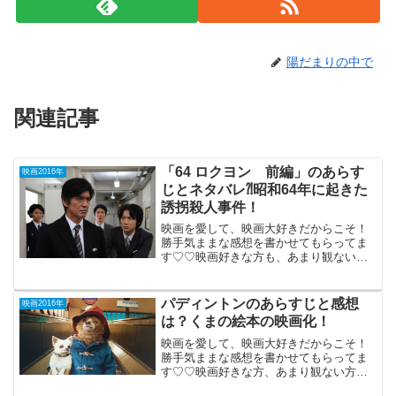
陽だまりの中で
関連記事
「64 ロクヨン 前編」のあらす
映画2016年
じとネタバレ⁈昭和64年に起きた
誘拐殺人事件！
映画を愛して、映画大好きだからこそ！
勝手気ままな感想を書かせてもらってま
す♡♡映画好きな方も、あまり観ない方
も、ご参考までに(*´∀｀*) 「64 ロクヨ
ン 前編」2016年5月7日公開（121分）
わずか7日間しかなかった昭和64年に起
パディントンのあらすじと感想
映画2016年
き...
は？くまの絵本の映画化！
映画を愛して、映画大好きだからこそ！
勝手気ままな感想を書かせてもらってま
す♡♡映画好きな方、あまり観ない方
も、ご参考までに(*´∀｀*) 「パディン