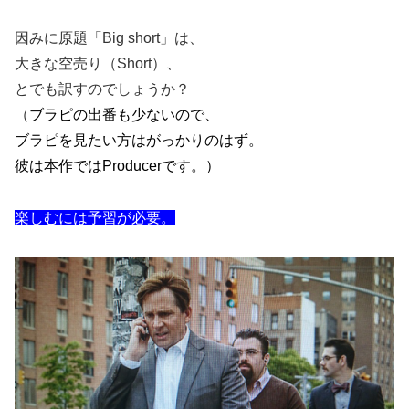
因みに原題「
Big short
」は、
大きな空売り（
Short
）、
とでも訳すのでしょうか？
（
ブラピの出番も少ないので、
ブラピを見たい方はがっかりのはず。
彼は本作では
Producer
です。）
楽しむには予習が必要。