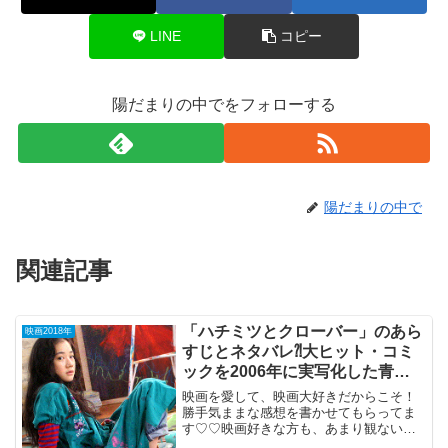
LINE
コピー
陽だまりの中でをフォローする
陽だまりの中で
関連記事
「ハチミツとクローバー」のあら
映画2018年
すじとネタバレ⁈大ヒット・コミ
ックを2006年に実写化した青春
群像劇。
映画を愛して、映画大好きだからこそ！
勝手気ままな感想を書かせてもらってま
す♡♡映画好きな方も、あまり観ない方
もご参考までに(*´∀｀*)「ハチミツとクロ