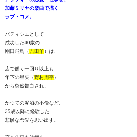
加藤ミリヤの楽曲で描く
ラブ・コメ。
パティシエとして
成功した40歳の
剛田飛鳥（
吉田羊
）は、
店で働く一回り以上も
年下の星矢（
野村周平
）
から突然告白され、
かつての泥沼の不倫など、
35歳以降に経験した
悲惨な恋愛を思い出す。