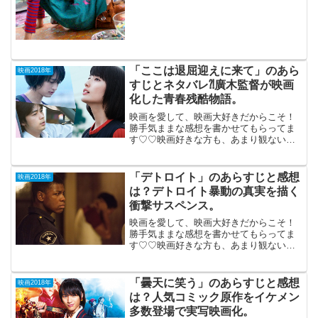
ーバー」2006年7月22日公開（103分）大
ヒット・コミックを2006年に実写化した
...
「ここは退屈迎えに来て」のあら
映画2018年
すじとネタバレ⁈廣木監督が映画
化した青春残酷物語。
映画を愛して、映画大好きだからこそ！
勝手気ままな感想を書かせてもらってま
す♡♡映画好きな方も、あまり観ない方
もご参考までに(*´∀｀*)「ここは退屈迎え
に来て」2018年10月19日公開（98分）山
内マリコの小説を 「ナミヤ雑貨店の奇
「デトロイト」のあらすじと感想
映画2018年
跡」の...
は？デトロイト暴動の真実を描く
衝撃サスペンス。
映画を愛して、映画大好きだからこそ！
勝手気ままな感想を書かせてもらってま
す♡♡映画好きな方も、あまり観ない方
もご参考までに(*´∀｀*) 「デトロイト」
2018年1月26日公開（142分）デトロイト
暴動の真実を描く衝撃サスペンス。1967
「曇天に笑う」のあらすじと感想
映画2018年
年...
は？人気コミック原作をイケメン
多数登場で実写映画化。