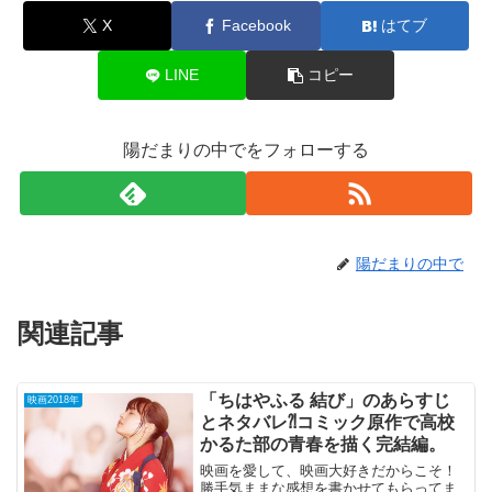
X
Facebook
はてブ
LINE
コピー
陽だまりの中でをフォローする
陽だまりの中で
関連記事
「ちはやふる 結び」のあらすじ
映画2018年
とネタバレ⁈コミック原作で高校
かるた部の青春を描く完結編。
映画を愛して、映画大好きだからこそ！
勝手気ままな感想を書かせてもらってま