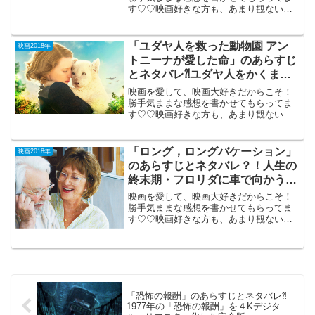
す♡♡映画好きな方も、あまり観ない方
もご参考までに(*´∀｀*)「カメラを止める
な！」2018年6月23日公開（96分）一粒
で2度おいしい大ヒットC級ゾンビ映画
「ユダヤ人を救った動物園 アン
映画2018年
は、今年...
トニーナが愛した命」のあらすじ
とネタバレ⁈ユダヤ人をかくまっ
た動物園オーナーの史実。
映画を愛して、映画大好きだからこそ！
勝手気ままな感想を書かせてもらってま
す♡♡映画好きな方も、あまり観ない方
もご参考までに(*´∀｀*)「ユダヤ人を救っ
た動物園 アントニーナ
が 愛した命」2017年12月15
「ロング，ロングバケーション」
映画2018年
日公開(127...
のあらすじとネタバレ？！人生の
終末期・フロリダに車で向かう夫
婦のロード・ムービー。
映画を愛して、映画大好きだからこそ！
勝手気ままな感想を書かせてもらってま
す♡♡映画好きな方も、あまり観ない方
もご参考までに(*´∀｀*)「ロング・ロン
グ バケーション」（PG-12）伊・
仏合作2018年1月26日公開（112分）人生
の終...
「恐怖の報酬」のあらすじとネタバレ⁈
1977年の「恐怖の報酬」を４Kデジタ