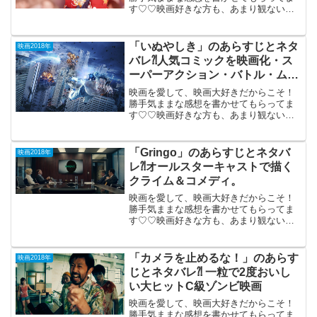
す♡♡映画好きな方も、あまり観ない方
もご参考までに(*´∀｀*)「ちはやふる：結
び」2018年3月17日公開（128分）コミッ
ク原作で高校かるた部の青春を描く完結
「いぬやしき」のあらすじとネタ
映画2018年
編。前...
バレ⁈人気コミックを映画化・ス
ーパーアクション・バトル・ムー
ビー。
映画を愛して、映画大好きだからこそ！
勝手気ままな感想を書かせてもらってま
す♡♡映画好きな方も、あまり観ない方
もご参考までに(*´∀｀*)「いぬやしき」
2018年4月20日公開（127分）奥浩哉の人
気コミックを 映画化したスーパーアクシ
「Gringo」のあらすじとネタバ
映画2018年
ョン ...
レ⁈オールスターキャストで描く
クライム＆コメディ。
映画を愛して、映画大好きだからこそ！
勝手気ままな感想を書かせてもらってま
す♡♡映画好きな方も、あまり観ない方
もご参考までに(*´∀｀*)「Gringo」2018年
（日本未公開）麻薬を巡る騒動を オール
スターキャストで描く クライム＆コメデ
「カメラを止めるな！」のあらす
映画2018年
ィ...
じとネタバレ⁈ 一粒で2度おいし
い大ヒットC級ゾンビ映画
映画を愛して、映画大好きだからこそ！
勝手気ままな感想を書かせてもらってま