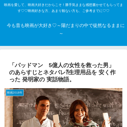
映画を愛して、映画大好きだからこそ！勝手気ままな感想書かせてもらってま
す♡♡映画好きな方、あまり観ない方も、ご参考までに♡♡
今も昔も映画が大好き♡～陽だまりの中で徒然なるままに
～
「パッドマン 5億人の女性を救った男」
のあらすじとネタバレ⁈生理用品を 安く作
った 発明家の 実話物語。
映画2018年