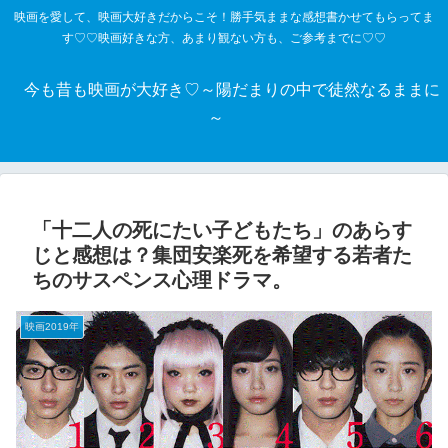
映画を愛して、映画大好きだからこそ！勝手気ままな感想書かせてもらってま
す♡♡映画好きな方、あまり観ない方も、ご参考までに♡♡
今も昔も映画が大好き♡～陽だまりの中で徒然なるままに
～
「十二人の死にたい子どもたち」のあらす
じと感想は？集団安楽死を希望する若者た
ちのサスペンス心理ドラマ。
映画2019年