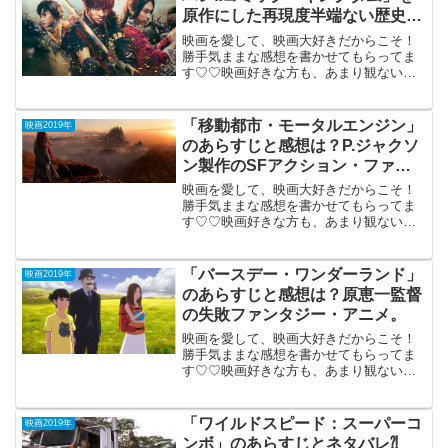
原作にした再現度半端ない歴史大
冒険活劇。
映画を愛して、映画大好きだからこそ！
勝手気ままな感想を書かせてもらってま
す♡♡映画好きな方も、あまり観ない方
もご参考までに(*´∀｀*)「キングダム」
2019年4月19日公開（134分）原泰久のベ
ストセラーコミックを原作にした再現度
「移動都市・モータルエンジン」
映画2019年
半端ない...
のあらすじと感想は？P.ジャクソ
ン製作のSFアクション・ファン
タジー。
映画を愛して、映画大好きだからこそ！
勝手気ままな感想を書かせてもらってま
す♡♡映画好きな方も、あまり観ない方
もご参考までに(*´∀｀*)「移動都市・モー
タルエンジン」2019年3月1日公開（129
分）P.ジャクソン製作のSFアクション・
「バースデー・ワンダーランド」
映画2019年
ファ...
のあらすじと感想は？原恵一監督
の失敗ファンタジー・アニメ。
映画を愛して、映画大好きだからこそ！
勝手気ままな感想を書かせてもらってま
す♡♡映画好きな方も、あまり観ない方
もご参考までに(*´∀｀*)「バースデー・ワ
ンダーランド」2019年4月26日公開（115
分）原恵一監督の失敗ファンタジー・ア
「ワイルドスピード：スーパーコ
映画2019年
ニメ。...
ンボ」のあらすじとネタバレ⁈