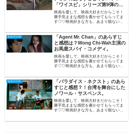
「ワイスピ」シリーズ第9弾のア
クション超大作。
映画を愛して、映画大好きだからこそ！
勝手気ままな感想を書かせてもらってま
す♡♡映画好きな方も、あまり観ない方
もご参考までに(*´∀｀*)「ワイルドスピー
ド：スーパーコンボ」2019年8月2日公開
（136分）大ヒット「ワイスピ」シリーズ
「Agent Mr. Chan」のあらすじ
映画2019年
第9弾...
と感想は？Wong Chi-Wah主演の
お馬鹿スパイ・コメディ。
映画を愛して、映画大好きだからこそ！
勝手気ままな感想を書かせてもらってま
す♡♡映画好きな方も、あまり観ない方
もご参考までに(*´∀｀*)「Agent Mr.
Chan」2018年2月14日香港公開香港のコ
メディアンWong Chi-Wah主...
「パラダイス・ネクスト」のあら
映画2019年
すじと感想？！台湾を舞台にした
ノワール・サスペンス。
映画を愛して、映画大好きだからこそ！
勝手気ままな感想を書かせてもらってま
す♡♡映画好きな方も、あまり観ない方
もご参考までに(*´∀｀*)「パラダイス・ネ
クスト」 （日台合作）2019年7月
27日公開（100分）台湾を舞台にしたノワ
ール...