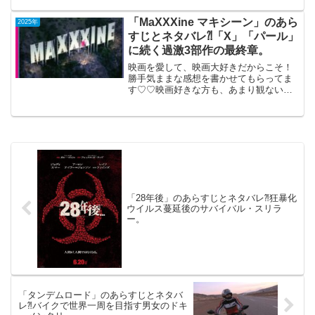
ット」1995年製作 TV鑑賞（日本語吹き
替え版）1996年1月20日公開（114分）
「MaXXXine マキシーン」のあら
2025年
イ...
すじとネタバレ⁈「X」「パール」
に続く過激3部作の最終章。
映画を愛して、映画大好きだからこそ！
勝手気ままな感想を書かせてもらってま
す♡♡映画好きな方も、あまり観ない方
もご参考までに(*´∀｀*)「MaXXXine マキ
シーン」 （R-15）2025年6月6日公
開（103分）「X」「パール」に続...
「28年後」のあらすじとネタバレ⁈狂暴化
ウイルス蔓延後のサバイバル・スリラ
ー。
「タンデムロード」のあらすじとネタバ
レ⁈バイクで世界一周を目指す男女のドキ