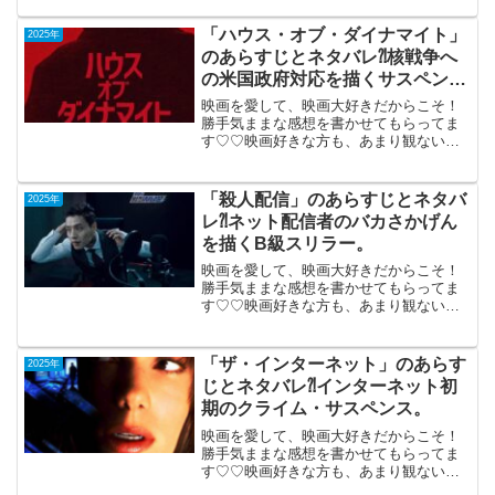
バッド」（PG-12）2025年8月15日公開
（113分）特殊部隊による工作員救出を描
「ハウス・オブ・ダイナマイト」
2025年
く...
のあらすじとネタバレ⁈核戦争へ
の米国政府対応を描くサスペン
ス。
映画を愛して、映画大好きだからこそ！
勝手気ままな感想を書かせてもらってま
す♡♡映画好きな方も、あまり観ない方
もご参考までに(*´∀｀*)「ハウス・オブ・
ダイナマイト」2025年10月10日公開
（112分）米国に向けて発射されたICBM
「殺人配信」のあらすじとネタバ
2025年
への政...
レ⁈ネット配信者のバカさかげん
を描くB級スリラー。
映画を愛して、映画大好きだからこそ！
勝手気ままな感想を書かせてもらってま
す♡♡映画好きな方も、あまり観ない方
も「殺人配信」 （韓国）2025年9
月26日公開（91分）ネット配信者のバカ
さかげんを描くB級スリラー。登録者数1
「ザ・インターネット」のあらす
2025年
位の配信者に...
じとネタバレ⁈インターネット初
期のクライム・サスペンス。
映画を愛して、映画大好きだからこそ！
勝手気ままな感想を書かせてもらってま
す♡♡映画好きな方も、あまり観ない方
もご参考までに(*´∀｀*)「ザ・インターネ