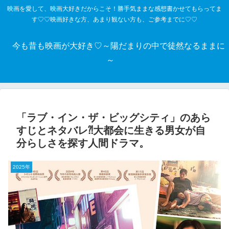
映画を愛して、映画大好きだからこそ！勝手気ままな感想書かせてもらってま
す♡♡映画好きな方、あまり観ない方も、ご参考までに♡♡
今も昔も映画が大好き♡～陽だまりの中で徒然なるままに
～
「ラブ・イン・ザ・ビッグシティ」のあら
すじとネタバレ⁈大都会に生きる男女が自
分らしさを探す人間ドラマ。
2025年