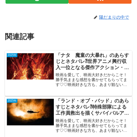
陽だまりの中で
関連記事
「ナタ 魔童の大暴れ」のあらす
2025年
じとネタバレ⁈世界アニメ興行収
入一位となる傑作アクション・ア
ニメ。
映画を愛して、映画大好きだからこそ！
勝手気ままな感想を書かせてもらってま
す♡♡映画好きな方も、あまり観ない方
もご参考までに(*´∀｀*)「ナタ 魔童の大
暴れ」（IMAX字幕版）中国2025年4月4
日公開（144分）世界アニメ興行収入一位
「ランド・オブ・バッド」のあら
2025年
とな...
すじとネタバレ⁈特殊部隊による
工作員救出を描くサバイバルアク
ションの決定版！
映画を愛して、映画大好きだからこそ！
勝手気ままな感想を書かせてもらってま
す♡♡映画好きな方も、あまり観ない方
もご参考までに(*´∀｀*)「ランド・オブ・