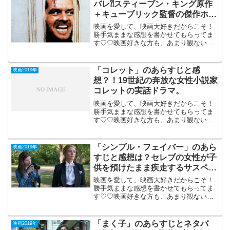
バレ⁈スティーブン・キング原作
＋キューブリック監督の傑作ホラ
ー
映画を愛して、映画大好きだからこそ！
勝手気ままな感想を書かせてもらってま
す♡♡映画好きな方も、あまり観ない方
もご参考までに(*´∀｀*)「シャイニング」
1980年12月23日公開（119分）「ドクタ
ースリープ」につながるキューブリック
「コレット」のあらすじと感
映画2019年
監督の...
想？！19世紀の奔放な女性小説家
コレットの実話ドラマ。
映画を愛して、映画大好きだからこそ！
勝手気ままな感想を書かせてもらってま
す♡♡映画好きな方も、あまり観ない方
もご参考までに(*´∀｀*)「コレット」
（PG-12）米英ハンガリー合作2019年5月
17日公開（111分）19世紀の奔放な女性
「シンプル・フェイバー」のあら
映画2019年
小説...
すじと感想は？セレブの女性が子
供を預けたまま疾走するサスペン
ス。
映画を愛して、映画大好きだからこそ！
勝手気ままな感想を書かせてもらってま
す♡♡映画好きな方も、あまり観ない方
もご参考までに(*´∀｀*)「シンプル・フェ
イバー」 （PG-12） 2019年3月8日公開
（117分）セレブの女性が子供を預けた
「まく子」のあらすじとネタバ
映画2019年
ま...