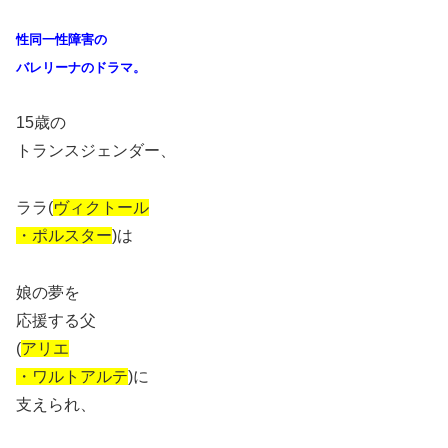
性同一性障害の
バレリーナのドラマ。
15歳の
トランスジェンダー、
ララ(
ヴィクトール
・ポルスター
)は
娘の夢を
応援する父
(
アリエ
・ワルトアルテ
)に
支えられ、