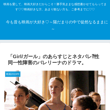
映画を愛して、映画大好きだからこそ！勝手気ままな感想書かせてもらってま
す♡♡映画好きな方、あまり観ない方も、ご参考までに♡♡
今も昔も映画が大好き♡～陽だまりの中で徒然なるままに
～
「Girl/ガール」のあらすじとネタバレ⁈性
同一性障害のバレリーナのドラマ。
映画2019年