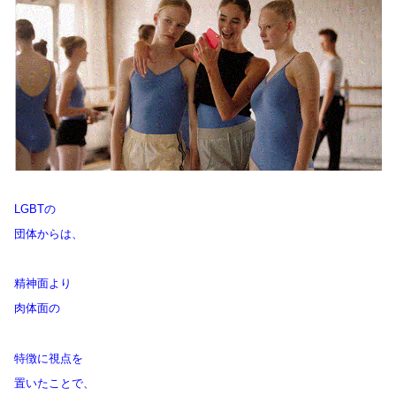
LGBTの
団体からは、
精神面より
肉体面の
特徴に視点を
置いたことで、