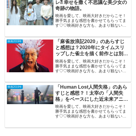
レ⁈ 幸せを撒く不思議な美少女の
奇跡の物語。
映画を愛して、映画大好きだからこそ！
勝手気ままな感想を書かせてもらってま
す♡♡映画好きな方も、あまり観ない方
もご参考までに(*´∀｀*)「まく子」2019年
3月15日公開（108分）幸せを撒く不思議
な美少女の奇跡の物語。群馬のひなびた
「麻雀放浪記2020」のあらすじ
映画2019年
温泉街...
と感想は？2020年にタイムスリ
ップした雀士を描く前作とは別物
映画。
映画を愛して、映画大好きだからこそ！
勝手気ままな感想を書かせてもらってま
す♡♡映画好きな方も、あまり観ない方
もご参考までに(*´∀｀*)「麻雀放浪記
2020」 （PG12）2019年4月5日公
開（118分）2020年にタイムスリップし
「Human Lost人間失格」のあら
映画2019年
た...
すじと感想？！太宰の「人間失
格」をベースにした近未来アニ
メ。
映画を愛して、映画大好きだからこそ！
勝手気ままな感想を書かせてもらってま
す♡♡映画好きな方も、あまり観ない方
もご参考までに(*´∀｀*)「Human Lost人間
失格」 （PG-12）2019年11月29
日公開（110分）太宰の「人間...