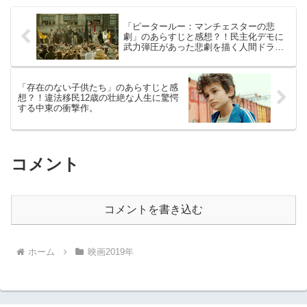
「ピータールー：マンチェスターの悲
劇」のあらすじと感想？！民主化デモに
武力弾圧があった悲劇を描く人間ドラ
マ。
「存在のない子供たち」のあらすじと感
想？！違法移民12歳の壮絶な人生に驚愕
する中東の衝撃作。
コメント
コメントを書き込む
ホーム
映画2019年