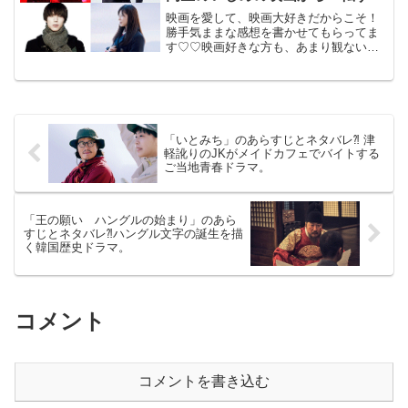
衝撃作。
映画を愛して、映画大好きだからこそ！
勝手気ままな感想を書かせてもらってま
す♡♡映画好きな方も、あまり観ない方
もご参考までに(*´∀｀*)「砕け散るところ
を見せてあげる」 （PG-12)2021年
4月9日公開（127分）女子高生のいじめ
の...
「いとみち」のあらすじとネタバレ⁈ 津
軽訛りのJKがメイドカフェでバイトする
ご当地青春ドラマ。
「王の願い ハングルの始まり」のあら
すじとネタバレ⁈ハングル文字の誕生を描
く韓国歴史ドラマ。
コメント
コメントを書き込む