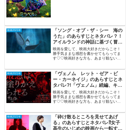
26日公開魔法の家と家族を救うミラベル
の奮闘を...
「ソング・オブ・ザ・シー 海の
映画2021年
うた」のあらすじとネタバレ？！
アイルランドの神話に基づく冒険
アニメ。
映画を愛して、映画大好きだからこそ！
勝手気ままな感想を書かせてもらってま
す♡♡映画好きな方も、あまり観ない方
もご参考までに(*´∀｀*)「ソング・オブ・
ザ・シー海のうた」2016年8月20日公開
（93分）アイルランド（吹き替え版）ア
「ヴェノム レット・ゼア・ビ
映画2021年
イルラン...
ー・カーネイジ」のあらすじとネ
タバレ?!「ヴェノム」続編、キモ
イ・アクション。
映画を愛して、映画大好きだからこそ！
勝手気ままな感想を書かせてもらってま
す♡♡映画好きな方も、あまり観ない方
もご参考までに(*´∀｀*)「ヴェノム レッ
ト・ゼア・ビー・カーネイジ」2021年12
月3日公開（98分）マーベル映画「ヴェノ
「砕け散るところを見せてあげ
映画2021年
ム」続...
る」のあらすじとネタバレ⁈女子
高生のいじめの映画から一転する