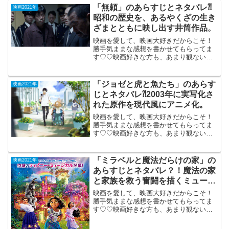
「無頼」のあらすじとネタバレ⁈
映画2021年
昭和の歴史を、あるやくざの生き
ざまとともに映し出す井筒作品。
映画を愛して、映画大好きだからこそ！
勝手気ままな感想を書かせてもらってま
す♡♡映画好きな方も、あまり観ない方
もご参考までに(*´∀｀*)「無頼」（R-
15)2020年12月12日公開（146分）昭和の
歴史を、あるやくざの生きざまとともに
「ジョゼと虎と魚たち」のあらす
映画2021年
映し...
じとネタバレ⁈2003年に実写化さ
れた原作を現代風にアニメ化。
映画を愛して、映画大好きだからこそ！
勝手気ままな感想を書かせてもらってま
す♡♡映画好きな方も、あまり観ない方
もご参考までに(*´∀｀*)「ジョゼと虎と魚
たち」（アニメ版）2020年12月25日公開
（98分）2003年に実写映画化された田辺
「ミラベルと魔法だらけの家」の
映画2021年
聖...
あらすじとネタバレ？！魔法の家
と家族を救う奮闘を描くミュージ
カル・ファンタジー。
映画を愛して、映画大好きだからこそ！
勝手気ままな感想を書かせてもらってま
す♡♡映画好きな方も、あまり観ない方
もご参考までに(*´∀｀*)「ミラベルと魔法
だらけの家」（吹き替え版）2021年11月