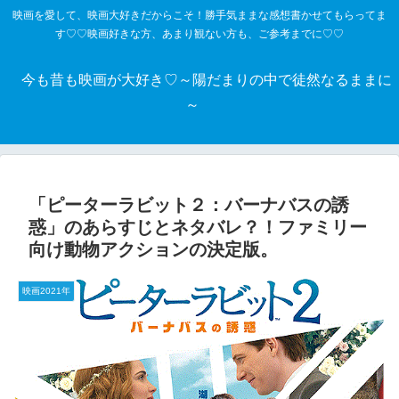
映画を愛して、映画大好きだからこそ！勝手気ままな感想書かせてもらってま
す♡♡映画好きな方、あまり観ない方も、ご参考までに♡♡
今も昔も映画が大好き♡～陽だまりの中で徒然なるままに
～
「ピーターラビット２：バーナバスの誘
惑」のあらすじとネタバレ？！ファミリー
向け動物アクションの決定版。
映画2021年