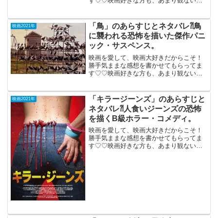
す♡♡映画好きな方も、あまり観ない方
もご参考までに(*´∀｀*)「リーサル・スト
ーム」2021年2月26日公開（100分）台風
下、警察と窃盗団の戦いを描くB級クライ
「鳥」のあらすじとネタバレ⁈鳥
映画2021年
ム・...
に襲われる恐怖を描いた傑作パニ
ック・サスペンス。
映画を愛して、映画大好きだからこそ！
勝手気ままな感想を書かせてもらってま
す♡♡映画好きな方も、あまり観ない方
もご参考までに(*´∀｀*)「鳥」1963年公開
（119分）鳥に襲われる恐怖を描いた傑作
パニック・サスペンス。サンフランシス
「キラージーンズ」のあらすじと
映画2021年
コ。新聞...
ネタバレ⁈人食いジーンズの恐怖
を描くB級ホラー・コメディ。
映画を愛して、映画大好きだからこそ！
勝手気ままな感想を書かせてもらってま
す♡♡映画好きな方も、あまり観ない方
もご参考までに(*´∀｀*)「キラージーン
ズ」 （カナダ）2021年10月30日
公開（77分）人食いジーンズの恐怖を描
くB級ホ...