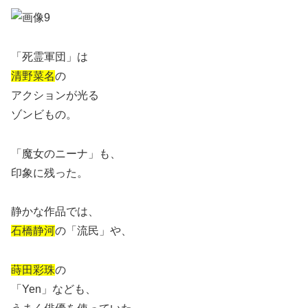
「死霊軍団」は
清野菜名
の
アクションが光る
ゾンビもの。
「魔女のニーナ」も、
印象に残った。
静かな作品では、
石橋静河
の「流民」や、
蒔田彩珠
の
「Yen」なども、