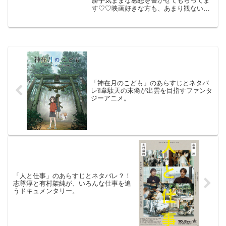
勝手気ままな感想を書かせてもらってま
す♡♡映画好きな方も、あまり観ない方
もご参考までに(*´∀｀*)「愛のコリーダ」
４K修復版（R-18)(1976年制作 日仏合
作）2021年4月30日公開（108分）阿...
「神在月のこども」のあらすじとネタバ
レ⁈韋駄天の末裔が出雲を目指すファンタ
ジーアニメ。
「人と仕事」のあらすじとネタバレ？！
志尊淳と有村架純が、いろんな仕事を追
うドキュメンタリー。