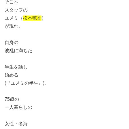
そこへ
スタッフの
ユメミ（
松本穂香
）
が現れ、
自身の
波乱に満ちた
半生を話し
始める
(『ユメミの半生』)。
75歳の
一人暮らしの
女性・冬海