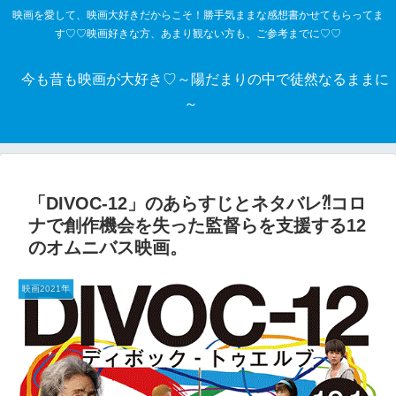
映画を愛して、映画大好きだからこそ！勝手気ままな感想書かせてもらってま
す♡♡映画好きな方、あまり観ない方も、ご参考までに♡♡
今も昔も映画が大好き♡～陽だまりの中で徒然なるままに
～
「DIVOC-12」のあらすじとネタバレ⁈コロ
ナで創作機会を失った監督らを支援する12
のオムニバス映画。
映画2021年