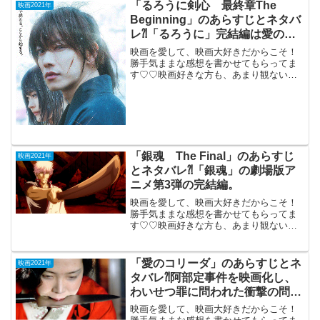
「るろうに剣心 最終章The
映画2021年
Beginning」のあらすじとネタバ
レ⁈「るろうに」完結編は愛の物
語。
映画を愛して、映画大好きだからこそ！
勝手気ままな感想を書かせてもらってま
す♡♡映画好きな方も、あまり観ない方
もご参考までに(*´∀｀*)「るろうに剣
心 最終章 The Beginning」
2021年6月4日公開（137分）10年間の...
「銀魂 The Final」のあらすじ
映画2021年
とネタバレ⁈「銀魂」の劇場版ア
ニメ第3弾の完結編。
映画を愛して、映画大好きだからこそ！
勝手気ままな感想を書かせてもらってま
す♡♡映画好きな方も、あまり観ない方
もご参考までに(*´∀｀*)「銀魂 The
Final」（PG-12)2021年1月8日公開（104
分）「銀魂」の劇場版アニメ第3弾...
「愛のコリーダ」のあらすじとネ
映画2021年
タバレ⁈阿部定事件を映画化し、
わいせつ罪に問われた衝撃の問題
作。
映画を愛して、映画大好きだからこそ！