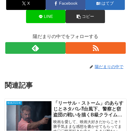
X
Facebook
はてブ
LINE
コピー
陽だまりの中でをフォローする
陽だまりの中で
関連記事
「リーサル・ストーム」のあらす
映画2021年
じとネタバレ⁈台風下、警察と窃
盗団の戦いを描くB級クライム・
ムービー。
映画を愛して、映画大好きだからこそ！
勝手気ままな感想を書かせてもらってま