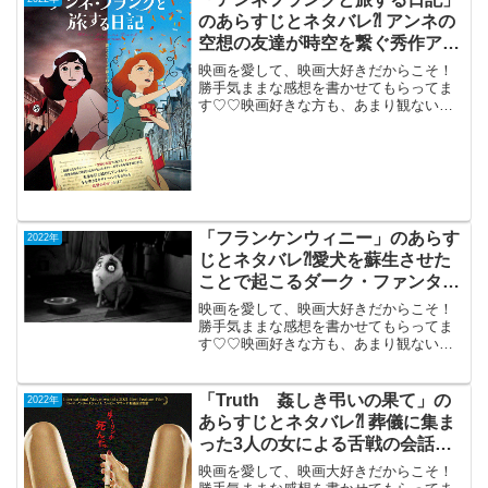
のあらすじとネタバレ⁈ アンネの
空想の友達が時空を繋ぐ秀作アニ
メ。
映画を愛して、映画大好きだからこそ！
勝手気ままな感想を書かせてもらってま
す♡♡映画好きな方も、あまり観ない方
もご参考までに(*´∀｀*)「アンネフランク
と旅する日記」（ベルギー・仏蘭・ルク
センブルク・イスラエル合作）2022年3月
11日公開...
「フランケンウィニー」のあらす
2022年
じとネタバレ⁈愛犬を蘇生させた
ことで起こるダーク・ファンタジ
ー。
映画を愛して、映画大好きだからこそ！
勝手気ままな感想を書かせてもらってま
す♡♡映画好きな方も、あまり観ない方
もご参考までに(*´∀｀*)「フランケンウィ
ニー」TV鑑賞2012年12月15日公開（87
分）愛犬を亡くした少年が実験的に蘇生
「Truth 姦しき弔いの果て」の
2022年
させた...
あらすじとネタバレ⁈ 葬儀に集ま
った3人の女による舌戦の会話
劇。
映画を愛して、映画大好きだからこそ！