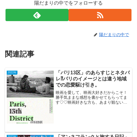
陽だまりの中でをフォローする
陽だまりの中で
関連記事
「パリ13区」のあらすじとネタバ
2022年
レ⁈パリのイメージとは違う地域
での恋愛駆け引き。
映画を愛して、映画大好きだからこそ！
勝手気ままな感想を書かせてもらってま
す♡♡映画好きな方も、あまり観ない方
もご参考までに(*´∀｀*)「パリ13区」
（仏）R-182022年4月22日公開（105分）
パリのイメージとは違う地域での恋愛駆
け引...
「アンネフランクと旅する日記」
2022年