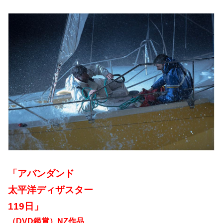
「アバンダンド
太平洋ディザスター
119日」
（DVD鑑賞）NZ作品