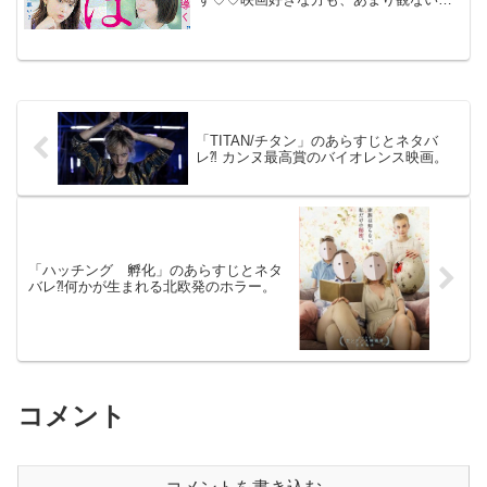
もご参考までに(*´∀｀*)「恋は光」2022年
6月17日公開（111分）恋とは何かを考え
るコミック原作のラブコメ。岡山。大学
生の西...
「TITAN/チタン」のあらすじとネタバ
レ⁈ カンヌ最高賞のバイオレンス映画。
「ハッチング 孵化」のあらすじとネタ
バレ⁈何かが生まれる北欧発のホラー。
コメント