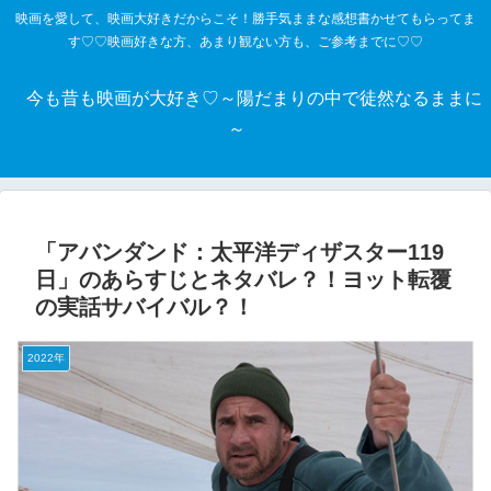
映画を愛して、映画大好きだからこそ！勝手気ままな感想書かせてもらってま
す♡♡映画好きな方、あまり観ない方も、ご参考までに♡♡
今も昔も映画が大好き♡～陽だまりの中で徒然なるままに
～
「アバンダンド：太平洋ディザスター119
日」のあらすじとネタバレ？！ヨット転覆
の実話サバイバル？！
2022年