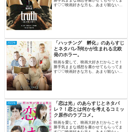
勝手気ままな感想を書かせてもらってま
す♡♡映画好きな方も、あまり観ない方
もご参考までに(*´∀｀*)「Truth 姦しき
弔いの果て」2022年1月7日公開（71分）
葬儀に集まった3人の女による舌戦...
「ハッチング 孵化」のあらすじ
2022年
とネタバレ⁈何かが生まれる北欧
発のホラー。
映画を愛して、映画大好きだからこそ！
勝手気ままな感想を書かせてもらってま
す♡♡映画好きな方も、あまり観ない方
もご参考までに(*´∀｀*)「ハッチング孵
化」（PG-12）フィンランド2022年4月15
日公開(91分）何かが生まれる北欧発のホ
ラ...
「恋は光」のあらすじとネタバ
2022年
レ？！恋とは何かを考えるコミッ
ク原作のラブコメ。
映画を愛して、映画大好きだからこそ！
勝手気ままな感想を書かせてもらってま
す♡♡映画好きな方も、あまり観ない方