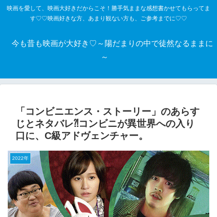
映画を愛して、映画大好きだからこそ！勝手気ままな感想書かせてもらってま
す♡♡映画好きな方、あまり観ない方も、ご参考までに♡♡
今も昔も映画が大好き♡～陽だまりの中で徒然なるままに
～
「コンビニエンス・ストーリー」のあらす
じとネタバレ⁈コンビニが異世界への入り
口に、C級アドヴェンチャー。
2022年