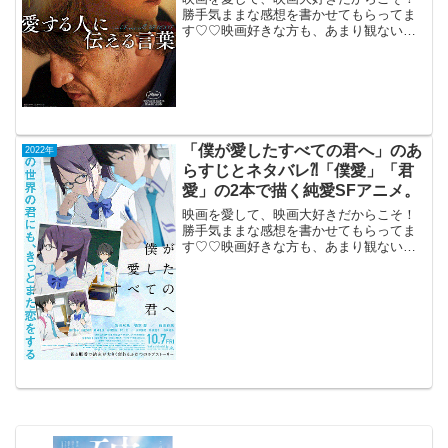
勝手気ままな感想を書かせてもらってま
す♡♡映画好きな方も、あまり観ない方
もご参考までに(*´∀｀*)「愛する人に伝え
る言葉」 （仏）2022年10月7
日公開（122分）余命宣告を受けた男とそ
の母の...
「僕が愛したすべての君へ」のあ
2022年
らすじとネタバレ⁈「僕愛」「君
愛」の2本で描く純愛SFアニメ。
映画を愛して、映画大好きだからこそ！
勝手気ままな感想を書かせてもらってま
す♡♡映画好きな方も、あまり観ない方
もご参考までに(*´∀｀*)「僕が愛したすべ
ての君へ」2022年10月7日公開（102分）
「僕愛」「君愛」の2本で描く純愛SFア
ニメ...