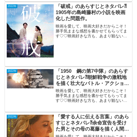
「破戒」のあらすじとネタバレ⁈
2022年
1905年の島崎藤村の小説を映画
化した問題作。
映画を愛して、映画大好きだからこそ！
勝手気ままな感想を書かせてもらってま
す♡♡映画好きな方も、あまり観ない方
もご参考までに(*´∀｀*)「破戒」2022年7
月8日公開（119分）1905年の島崎藤村の
小説を映画化した問題作。明治時代。日
ロ戦...
「1950 鋼の第7中隊」のあらす
2022年
じとネタバレ⁈朝鮮戦争の激戦地
を描く壮大なバトル・アクショ
ン。
映画を愛して、映画大好きだからこそ！
勝手気ままな感想を書かせてもらってま
す♡♡映画好きな方も、あまり観ない方
もご参考までに(*´∀｀*)「1950 鋼の第7
中隊」（中国）R-152022年9月30日公開
（175分）朝鮮戦争の激戦地を描く壮大...
「愛する人に伝える言葉」のあら
2022年
すじとネタバレ⁈余命宣告を受け
た男とその母の葛藤を描く人間ド
ラマ。
映画を愛して、映画大好きだからこそ！