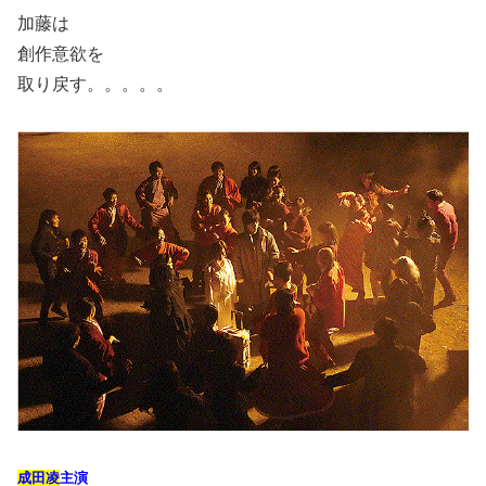
加藤は
創作意欲を
取り戻す。。。。。
成田凌
主演