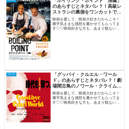
「ボイリング・ポイント 沸騰」
2022年
のあらすじとネタバレ？！高級レ
ストランの裏側をワンカットで描
く90分。
映画を愛して、映画大好きだからこそ！
勝手気ままな感想を書かせてもらってま
す♡♡映画好きな方も、あまり観ない方
もご参考までに(*´∀｀*)「ボイリング・ポ
イント 沸騰」（英国）PG-122022年7月
15日公開（95分）高級レストランの舞台
裏...
「グッバイ・クルエル・ワール
2022年
ド」のあらすじとネタバレ？！劇
場閑古鳥のノワール・クライム映
画。
映画を愛して、映画大好きだからこそ！
勝手気ままな感想を書かせてもらってま
す♡♡映画好きな方も、あまり観ない方
もご参考までに(*´∀｀*)「グッバイ・クル
エル・ワールド」（R-15）2022年9月9日
公開（127分）劇場閑古鳥のノワール・ク
ラ...