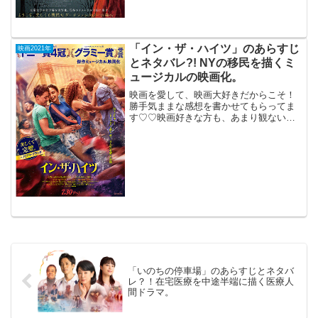
オ」を...
「イン・ザ・ハイツ」のあらすじ
映画2021年
とネタバレ?! NYの移民を描くミ
ュージカルの映画化。
映画を愛して、映画大好きだからこそ！
勝手気ままな感想を書かせてもらってま
す♡♡映画好きな方も、あまり観ない方
もご参考までに(*´∀｀*)「イン・ザ・ハイ
ツ」2021年7月30日公開（143分）移民問
題や夢をテーマにしてNYの移民を描くミ
ュー...
「いのちの停車場」のあらすじとネタバ
レ？！在宅医療を中途半端に描く医療人
間ドラマ。