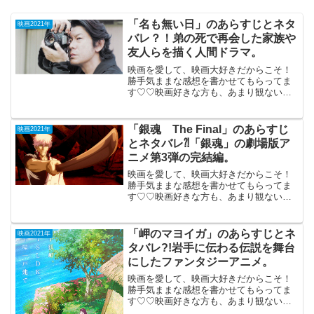
「名も無い日」のあらすじとネタ
映画2021年
バレ？！弟の死で再会した家族や
友人らを描く人間ドラマ。
映画を愛して、映画大好きだからこそ！
勝手気ままな感想を書かせてもらってま
す♡♡映画好きな方も、あまり観ない方
もご参考までに(*´∀｀*)「名も無い日」
2021年6月11日公開（124分）弟の死で再
会した家族や友人らを描く人間ドラマ。
「銀魂 The Final」のあらすじ
映画2021年
名古屋市...
とネタバレ⁈「銀魂」の劇場版ア
ニメ第3弾の完結編。
映画を愛して、映画大好きだからこそ！
勝手気ままな感想を書かせてもらってま
す♡♡映画好きな方も、あまり観ない方
もご参考までに(*´∀｀*)「銀魂 The
Final」（PG-12)2021年1月8日公開（104
分）「銀魂」の劇場版アニメ第3弾...
「岬のマヨイガ」のあらすじとネ
映画2021年
タバレ?!岩手に伝わる伝説を舞台
にしたファンタジーアニメ。
映画を愛して、映画大好きだからこそ！
勝手気ままな感想を書かせてもらってま
す♡♡映画好きな方も、あまり観ない方
もご参考までに(*´∀｀*)「岬のマヨイガ」