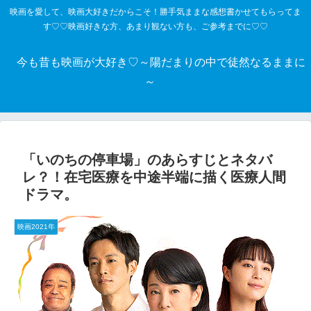
映画を愛して、映画大好きだからこそ！勝手気ままな感想書かせてもらってま
す♡♡映画好きな方、あまり観ない方も、ご参考までに♡♡
今も昔も映画が大好き♡～陽だまりの中で徒然なるままに
～
「いのちの停車場」のあらすじとネタバ
レ？！在宅医療を中途半端に描く医療人間
ドラマ。
映画2021年