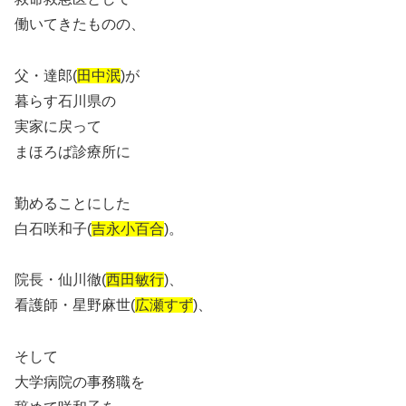
働いてきたものの、
父・達郎(
田中泯
)が
暮らす石川県の
実家に戻って
まほろば診療所に
勤めることにした
白石咲和子(
吉永小百合
)。
院長・仙川徹(
西田敏行
)、
看護師・星野麻世(
広瀬すず
)、
そして
大学病院の事務職を