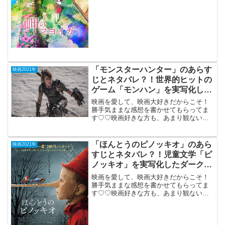
2021年8月27日公開（105分）岩手に伝わ
る伝説のマヨイガ（迷家）を舞台にした
ファン...
「モンスターハンター」のあらす
映画2021年
じとネタバレ？！世界的ヒットの
ゲーム「モンハン」を実写化した
アクション。
映画を愛して、映画大好きだからこそ！
勝手気ままな感想を書かせてもらってま
す♡♡映画好きな方も、あまり観ない方
もご参考までに(*´∀｀*)「モンスターハン
ター」（字幕版）2021年3月26日公開
（104分）世界的ヒットのゲーム「モンハ
「ほんとうのピノッキオ」のあら
映画2021年
ン」を実...
すじとネタバレ？！児童文学「ピ
ノッキオ」を実写化したダークフ
ァンタジー。
映画を愛して、映画大好きだからこそ！
勝手気ままな感想を書かせてもらってま
す♡♡映画好きな方も、あまり観ない方
もご参考までに(*´∀｀*)「ほんとうのピノ
ッキオ」（イタリア）2021年11月5日公
開（124分）イタリア児童文学「ピノッキ