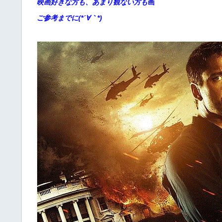
映画好きな方も、あまり観ない方も
画
ご参考までに(*´∀｀*)