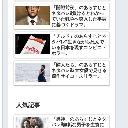
幕。
「開戦前夜」のあらすじと
ネタバレ⁈負けるとわかっ
ていた戦争へ突入した事実
に基づくドラマ。
「チルド」のあらすじとネ
タバレ⁈生きながら死んで
いる日本を現すコンビニ・
ホラー。
「隣人たち」のあらすじと
ネタバレ⁈2大女優で見せる
傑作サイコ・スリラー。
人気記事
「男神」のあらすじとネタ
バレ⁈無垢な男子を生贄に