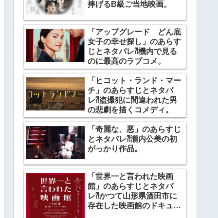
捧げるB級ご当地映画。
「アップグレード どん底
女子の幸せ探し」のあらす
じとネタバレ⁈機内で見る
のに最高のラブコメ。
「ヒコット・ランド・マー
チ」のあらすじとネタバ
レ⁈盗撮犯に間違われた男
の悲劇を描くコメディ。
「奇麗な、悪」のあらすじ
とネタバレ⁈瀧内公美の初
がっかり作品。
「世界一と言われた映画
館」のあらすじとネタバ
レ⁈かつて山形県酒田市に
存在した映画館のドキュメ
ンタリー。