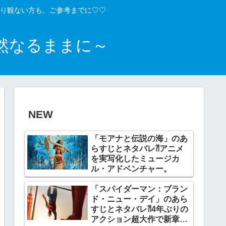
り観ない方も、ご参考までに♡♡
然なるままに～
NEW
「モアナと伝説の海」のあ
らすじとネタバレ⁈アニメ
を実写化したミュージカ
ル・アドベンチャー。
「スパイダーマン：ブラン
ド・ニュー・デイ」のあら
すじとネタバレ⁈4年ぶりの
アクション超大作で新章開