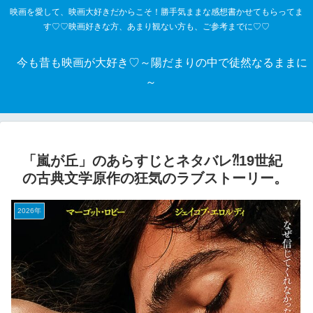
映画を愛して、映画大好きだからこそ！勝手気ままな感想書かせてもらってま
す♡♡映画好きな方、あまり観ない方も、ご参考までに♡♡
今も昔も映画が大好き♡～陽だまりの中で徒然なるままに
～
「嵐が丘」のあらすじとネタバレ⁈19世紀
の古典文学原作の狂気のラブストーリー。
2026年