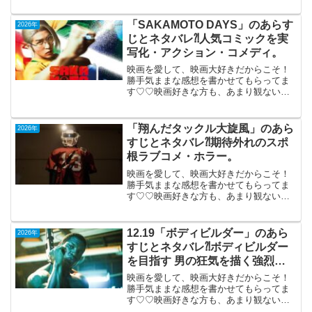
円を懸けた仁義なき18ホール」
（韓国）2026年2月27日公開（106分）入
「SAKAMOTO DAYS」のあらす
2026年
札...
じとネタバレ⁈人気コミックを実
写化・アクション・コメディ。
映画を愛して、映画大好きだからこそ！
勝手気ままな感想を書かせてもらってま
す♡♡映画好きな方も、あまり観ない方
もご参考までに(*´∀｀*) 「SAKAMOTO
DAYS」2026年4月29日公開（128分）人
気コミックを実写化したアクション・...
「翔んだタックル大旋風」のあら
2026年
すじとネタバレ⁈期待外れのスポ
根ラブコメ・ホラー。
映画を愛して、映画大好きだからこそ！
勝手気ままな感想を書かせてもらってま
す♡♡映画好きな方も、あまり観ない方
もご参考までに(*´∀｀*)「翔んだタックル
大旋風」2025年12月26日公開（74分）期
待外れのスポ根ラブコメ・ホラー。憧れ
12.19「ボディビルダー」のあら
2026年
の吉岡...
すじとネタバレ⁈ボディビルダー
を目指す 男の狂気を描く強烈作
品。
映画を愛して、映画大好きだからこそ！
勝手気ままな感想を書かせてもらってま
す♡♡映画好きな方も、あまり観ない方
もご参考までに(*´∀｀*)「ボディビルダ