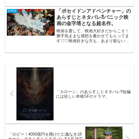
ー」 （PG-12）2025年12月19日公
開（123分）No.1ボディビルダーを目指...
「ポセイドンアドベンチャー」の
2026年
あらすじとネタバレ⁈パニック映
画の金字塔となる超名作。
映画を愛して、映画大好きだからこそ！
勝手気ままな感想を書かせてもらってま
す♡♡映画好きな方も、あまり観ない方
もご参考までに(*´∀｀*)「ポセイドンアド
ベンチャー」（TV鑑賞）（日本語吹き替
え版）1973年3月17日公開（117分）パニ
ック...
「カローン」のあらすじとネタバレ⁈短編
には珍しい本格SFのドラマ。
「ロビー！4000億円を懸けた仁義なき18
ホール」のあらすじとネタバレ⁈入札決定