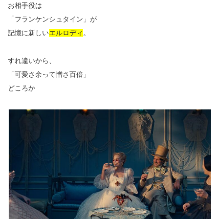
お相手役は
「フランケンシュタイン」が
記憶に新しい
エルロディ
。
すれ違いから、
「可愛さ余って憎さ百倍」
どころか