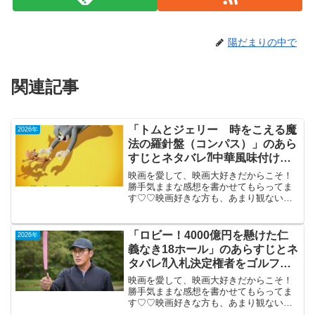
陽だまりの中で
関連記事
「トムとジェリー 時をこえる魔
2026年
法の羅針盤（コンパス）」のあら
すじとネタバレ⁈中華風味付けの
トムとジェリーは食えない。
映画を愛して、映画大好きだからこそ！
勝手気ままな感想を書かせてもらってま
す♡♡映画好きな方も、あまり観ない方
もご参考までに(*´∀｀*)「トムとジェリー
時をこえる魔法の羅針盤（コンパス）」
（日本語吹き替え版）米中合作2026年5月
「ロビー！4000億円を懸けた仁
2026年
29日公開...
義なき18ホール」のあらすじとネ
タバレ⁈入札決定権者をゴルフ接
待するコメディ。
映画を愛して、映画大好きだからこそ！
勝手気ままな感想を書かせてもらってま
す♡♡映画好きな方も、あまり観ない方
もご参考までに(*´∀｀*)「ロビー！4000億