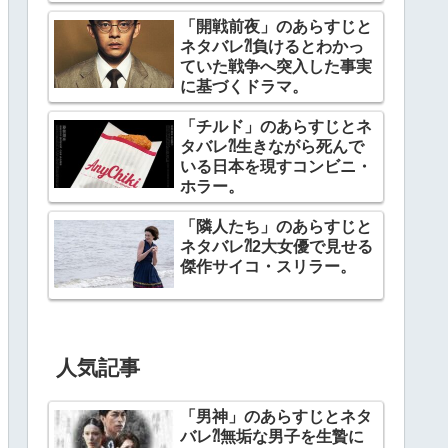
幕。
「開戦前夜」のあらすじと
ネタバレ⁈負けるとわかっ
ていた戦争へ突入した事実
に基づくドラマ。
「チルド」のあらすじとネ
タバレ⁈生きながら死んで
いる日本を現すコンビニ・
ホラー。
「隣人たち」のあらすじと
ネタバレ⁈2大女優で見せる
傑作サイコ・スリラー。
人気記事
「男神」のあらすじとネタ
バレ⁈無垢な男子を生贄に