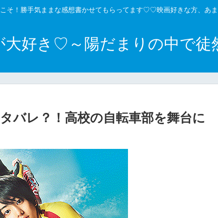
こそ！勝手気ままな感想書かせてもらってます♡♡映画好きな方、あま
が大好き♡～陽だまりの中で徒
タバレ？！高校の自転車部を舞台に