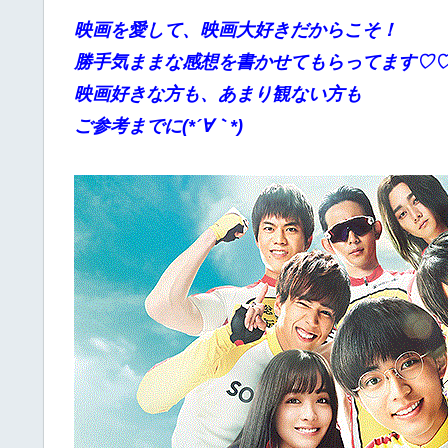
映画を愛して、映画大好きだからこそ！
勝手気ままな感想を書かせてもらってます♡
映画好きな方も、あまり観ない方も
ご参考までに(*´∀｀*)