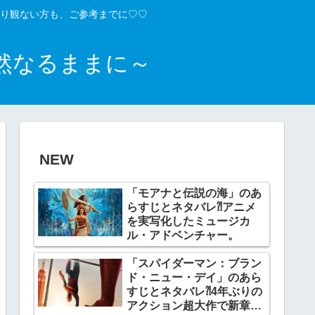
り観ない方も、ご参考までに♡♡
然なるままに～
NEW
「モアナと伝説の海」のあ
らすじとネタバレ⁈アニメ
を実写化したミュージカ
ル・アドベンチャー。
「スパイダーマン：ブラン
ド・ニュー・デイ」のあら
すじとネタバレ⁈4年ぶりの
アクション超大作で新章開