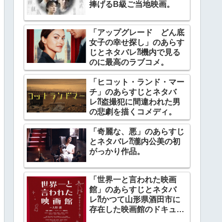
捧げるB級ご当地映画。
「アップグレード どん底
女子の幸せ探し」のあらす
じとネタバレ⁈機内で見る
のに最高のラブコメ。
「ヒコット・ランド・マー
チ」のあらすじとネタバ
レ⁈盗撮犯に間違われた男
の悲劇を描くコメディ。
「奇麗な、悪」のあらすじ
とネタバレ⁈瀧内公美の初
がっかり作品。
「世界一と言われた映画
館」のあらすじとネタバ
レ⁈かつて山形県酒田市に
存在した映画館のドキュメ
ンタリー。