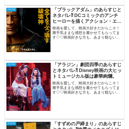
「ブラックアダム」のあらすじと
2022年
ネタバレ⁈ DCコミックのアンチ
ヒーローを描くアクション・エン
タメ。
映画を愛して、映画大好きだからこそ！
勝手気ままな感想を書かせてもらってま
す♡♡映画好きな方も、あまり観ない方
もご参考までに(*´∀｀*)「ブラックアダ
ム」（吹き替え版）2022年12月2日公開
（124分）DCコミックのアンチヒーロー
を描くア...
「アラジン」劇団四季のあらすじ
2022年
とネタバレ⁈ Disney映画の大ヒッ
トミュージカル版は豪華絢爛。
映画を愛して、映画大好きだからこそ！
勝手気ままな感想を書かせてもらってま
す♡♡映画好きな方も、あまり観ない方
もご参考までに(*´∀｀*)「アラジン」劇団
四季東京公演2022年Disney映画の大ヒッ
トミュージカル版は豪華絢爛。砂漠に囲
まれた...
「すずめの戸締まり」のあらすじ
2022年