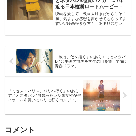
とネタバレ⁈地震のメカニズムに
迫る日本縦断ロードムービー・ア
ニメ。
映画を愛して、映画大好きだからこそ！
勝手気ままな感想を書かせてもらってま
す♡♡映画好きな方も、あまり観ない方
もご参考までに(*´∀｀*)「すずめの戸締ま
り」2022年11月11日公開(121分)地震のメ
カニズムに迫る日本縦断ロードムービ
ー・...
「線は、僕を描く」のあらすじとネタバ
レ⁈水墨画の世界を学生の目を通して描く
青春ドラマ。
「ミセス・ハリス、パリへ行く」のあら
すじとネタバレ⁈野暮ったい英国女性がデ
ィオールを買いにパリに行くコメデイ。
コメント