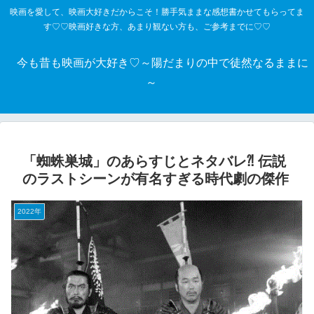
映画を愛して、映画大好きだからこそ！勝手気ままな感想書かせてもらってま
す♡♡映画好きな方、あまり観ない方も、ご参考までに♡♡
今も昔も映画が大好き♡～陽だまりの中で徒然なるままに
～
「蜘蛛巣城」のあらすじとネタバレ⁈ 伝説
のラストシーンが有名すぎる時代劇の傑作
2022年