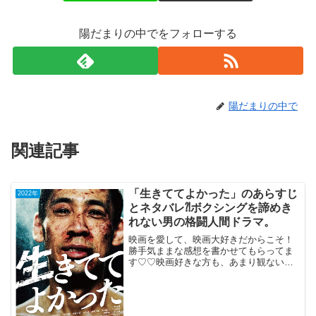
陽だまりの中でをフォローする
陽だまりの中で
関連記事
「生きててよかった」のあらすじ
2022年
とネタバレ⁈ボクシングを諦めき
れない男の格闘人間ドラマ。
映画を愛して、映画大好きだからこそ！
勝手気ままな感想を書かせてもらってま
す♡♡映画好きな方も、あまり観ない方
もご参考までに(*´∀｀*)「生きててよかっ
た」（PG-12）2022年5月13日公開（119
分）ボクシングを諦めきれない男の格闘
人...