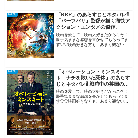
「RRR」のあらすじとネタバレ⁈
2022年
「バーフバリ」監督が描く痛快ア
クション・エンタメの傑作。
映画を愛して、映画大好きだからこそ！
勝手気ままな感想を書かせてもらってま
す♡♡映画好きな方も、あまり観ない方
もご参考までに(*´∀｀*)「RRR」（イン
ド）2022年10月21日公開（179分）「バ
ーフバリ」監督が描く痛快アクション・
エンタ...
「オペレーション・ミンスミー
2022年
ト ナチを欺いた死体」のあらす
じとネタバレ⁈ 戦時中の英国の作
戦を描くサスペンス。
映画を愛して、映画大好きだからこそ！
勝手気ままな感想を書かせてもらってま
す♡♡映画好きな方も、あまり観ない方
もご参考までに(*´∀｀*)「オペレーショ
ン・ミンスミートナチを欺いた死
体」 (英国）2022年2月18日公
開（128分）第...