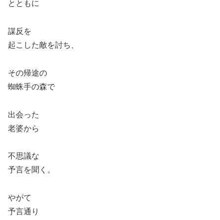
とともに
謀反を
起こした敵を討ち、
その帰途の
蜘蛛手の森で
出会った
老婆から
不思議な
予言を聞く。
やがて
予言通り