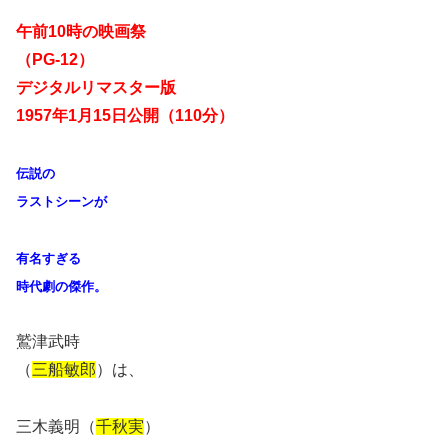
午前10時の映画祭
（PG-12）
デジタルリマスター版
1957年1月15日公開（110分）
伝説の
ラストシーンが
有名すぎる
時代劇の傑作。
鷲津武時
（
三船敏郎
）は、
三木義明（
千秋実
）