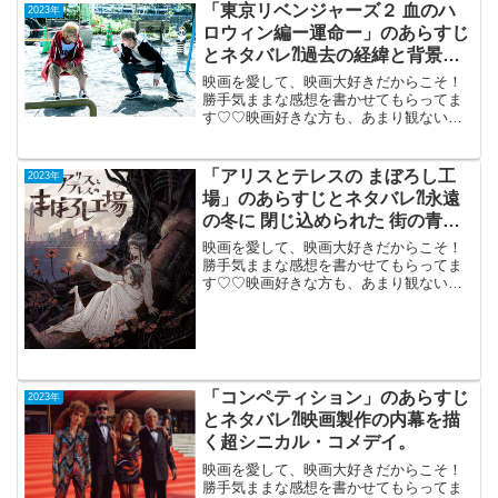
「東京リベンジャーズ２ 血のハ
2023年
ロウィン編ー運命ー」のあらすじ
とネタバレ⁈過去の経緯と背景を
説明するだけの予告編。
映画を愛して、映画大好きだからこそ！
勝手気ままな感想を書かせてもらってま
す♡♡映画好きな方も、あまり観ない方
もご参考までに(*´∀｀*)「東京リベンジャ
ーズ２ 血のハロウィン編ー運命
ー」（PG-12）2023年4月21日公開（90
「アリスとテレスの まぼろし工
2023年
分）過...
場」のあらすじとネタバレ⁈永遠
の冬に 閉じ込められた 街の青春
群像劇アニメ。
映画を愛して、映画大好きだからこそ！
勝手気ままな感想を書かせてもらってま
す♡♡映画好きな方も、あまり観ない方
もご参考までに(*´∀｀*)「アリスとテレス
のまぼろし工場」 2023年9月15日公開
（111分）永遠の冬に閉じ込められた街の
青春群...
「コンペティション」のあらすじ
2023年
とネタバレ⁈映画製作の内幕を描
く超シニカル・コメデイ。
映画を愛して、映画大好きだからこそ！
勝手気ままな感想を書かせてもらってま