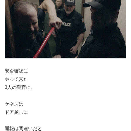
安否確認に
やって来た
3人の警官に、
ケネスは
ドア越しに
通報は間違いだと