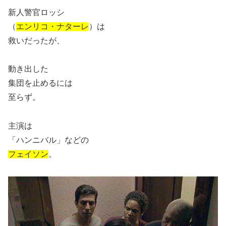
新人警官ロッシ
（
エンリコ・ナターレ
）は
救いだったが、
動き出した
集団を止めるには
至らず。
主演は
「ハンニバル」などの
フェイソン
。