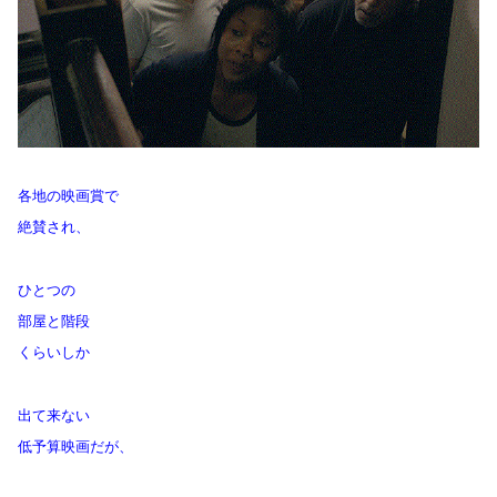
各地の映画賞で
絶賛され、
ひとつの
部屋と階段
くらいしか
出て来ない
低予算映画だが、