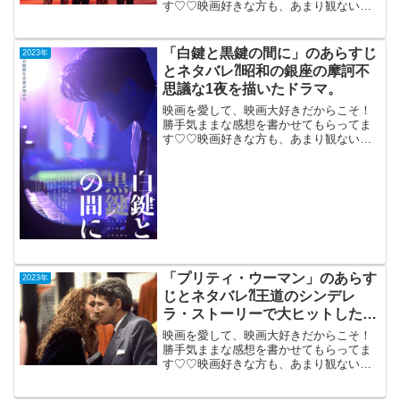
す♡♡映画好きな方も、あまり観ない方
もご参考までに(*´∀｀*)「コンペティショ
ン」（スペイン・アルゼンチン合作）
2023年3月17日公開（114分）映画製作の
「白鍵と黒鍵の間に」のあらすじ
2023年
内幕を...
とネタバレ⁈昭和の銀座の摩訶不
思議な1夜を描いたドラマ。
映画を愛して、映画大好きだからこそ！
勝手気ままな感想を書かせてもらってま
す♡♡映画好きな方も、あまり観ない方
もご参考までに(*´∀｀*)「白鍵と黒鍵の間
に」2023年10月6日公開（94分）昭和の
銀座の摩訶不思議な一夜を描いたドラ
マ。昭和6...
「プリティ・ウーマン」のあらす
2023年
じとネタバレ⁈王道のシンデレ
ラ・ストーリーで大ヒットしたラ
ブコメ。
映画を愛して、映画大好きだからこそ！
勝手気ままな感想を書かせてもらってま
す♡♡映画好きな方も、あまり観ない方
もご参考までに(*´∀｀*)「プリティ・ウー
マン」TV鑑賞（吹き替え版）1990年12月