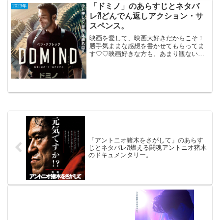
7日公開（119分）王道のシンデレラ・ス
「ドミノ」のあらすじとネタバ
2023年
トー...
レ⁈どんでん返しアクション・サ
スペンス。
映画を愛して、映画大好きだからこそ！
勝手気ままな感想を書かせてもらってま
す♡♡映画好きな方も、あまり観ない方
もご参考までに(*´∀｀*)「ドミノ」2023年
10月27日公開（94分）期待はずれだっ
た、どんでん返しアクション・サスペン
ス。公園...
「アントニオ猪木をさがして」のあらす
じとネタバレ⁈燃える闘魂アントニオ猪木
のドキュメンタリー。