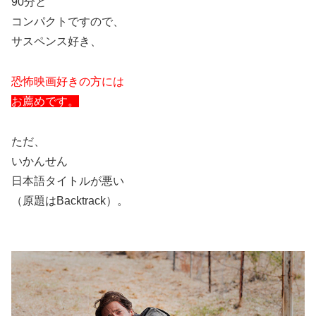
90
分と
コンパクトですので、
サスペンス好き、
恐怖映画好きの方には
お薦めです。
ただ、
いかんせん
日本語タイトルが悪い
（原題は
Backtrack
）。