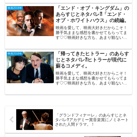
ニア・生活」2016年5月7日公開（109
分）漫画原作の安易な実写版アクショ
「エンド・オブ・キングダム」の
映画2016年
ン？（ジャン...
あらすじとネタバレ⁈「エンド・
オブ・ホワイトハウス」の続編。
映画を愛して、映画大好きだからこそ！
勝手気ままな感想を書かせてもらってま
す♡♡映画好きな方も、あまり観ない方
もご参考までに(*´∀｀*)「エンド・オ
ブ ・キングダム」 （PG-
12）2016年5月28日公開（99分）テロリ
「帰ってきたヒトラー」のあらす
映画2016年
ストから大...
じとネタバレ⁈ヒトラーが現代に
蘇るコメディ。
映画を愛して、映画大好きだからこそ！
勝手気ままな感想を書かせてもらってま
す♡♡映画好きな方も、あまり観ない方
もご参考までに(*´∀｀*) 「帰ってきた
ヒトラー」 （ドイツ）2016年6月
17日公開（116分）ヒトラーが死の直前に
タ...
「グランドフィナーレ」のあらすじとネ
タバレ⁈アカデミー賞音楽賞にノミネート
された人間ドラマ。！