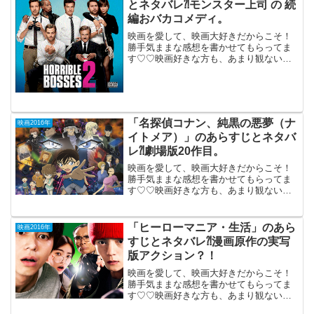
とネタバレ⁈モンスター上司 の 続
編おバカコメディ。
映画を愛して、映画大好きだからこそ！
勝手気ままな感想を書かせてもらってま
す♡♡映画好きな方も、あまり観ない方
もご参考までに(*´∀｀*) 「ホリブル・
ボス２」（日本未公開）2014年米公開
「モンスター上司（Horrible Bosse...
「名探偵コナン、純黒の悪夢（ナ
映画2016年
イトメア）」のあらすじとネタバ
レ⁈劇場版20作目。
映画を愛して、映画大好きだからこそ！
勝手気ままな感想を書かせてもらってま
す♡♡映画好きな方も、あまり観ない方
もご参考までに(*´∀｀*) 「名探偵コナ
ン、 純黒の悪夢（ナイトメア）」
2016年4月16日公開（112分）大ヒットシ
「ヒーローマニア・生活」のあら
映画2016年
リーズ...
すじとネタバレ⁈漫画原作の実写
版アクション？！
映画を愛して、映画大好きだからこそ！
勝手気ままな感想を書かせてもらってま
す♡♡映画好きな方も、あまり観ない方
も、ご参考までに(*´∀｀*) 「ヒーローマ