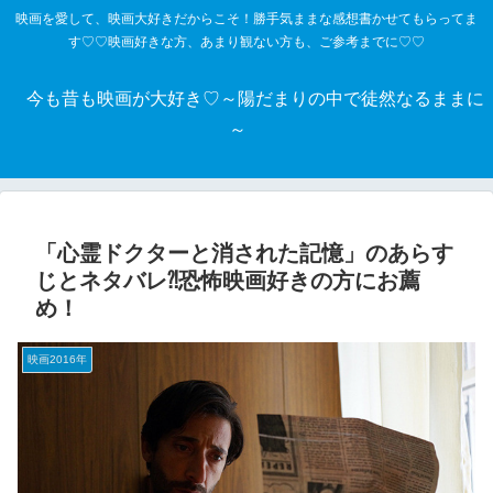
映画を愛して、映画大好きだからこそ！勝手気ままな感想書かせてもらってま
す♡♡映画好きな方、あまり観ない方も、ご参考までに♡♡
今も昔も映画が大好き♡～陽だまりの中で徒然なるままに
～
「心霊ドクターと消された記憶」のあらす
じとネタバレ⁈恐怖映画好きの方にお薦
め！
映画2016年