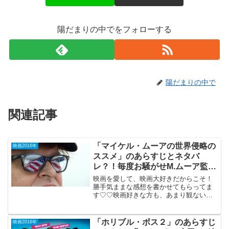
陽だまりの中でをフォローする
陽だまりの中で
関連記事
「マイケル・ムーアの世界侵略の
映画2016年
ススメ」のあらすじとネタバ
レ？！毎度お騒がせM.ムーア監督
の最新作。
映画を愛して、映画大好きだからこそ！
勝手気ままな感想を書かせてもらってま
す♡♡映画好きな方も、あまり観ない方
もご参考までに(*´∀｀*) 「マイケル・ム
ーアの世界侵略のススメ」
（PG-12）2016年5月27日公開（119分）
「ホリブル・ボス２」のあらすじ
映画2016年
「ボー...