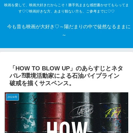
映画を愛して、映画大好きだからこそ！勝手気ままな感想書かせてもらってま
す♡♡映画好きな方、あまり観ない方も、ご参考までに♡♡
今も昔も映画が大好き♡～陽だまりの中で徒然なるままに
～
「HOW TO BLOW UP」のあらすじとネタ
バレ⁈環境活動家による石油パイプライン
破戒を描くサスペンス。
2024年