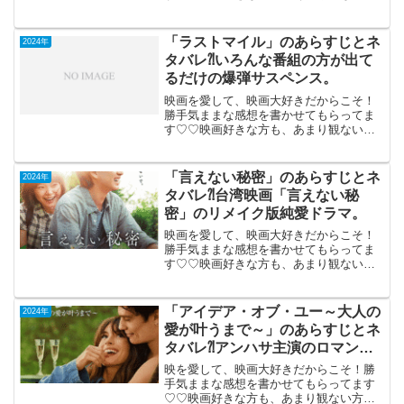
もご参考までに(*´∀｀*)す「タイガー裏切
りのスパイ」 （インド）R-152024年
5月3日公開（156分）インドの国家スパイ
「ラストマイル」のあらすじとネ
2024年
「...
タバレ⁈いろんな番組の方が出て
るだけの爆弾サスペンス。
映画を愛して、映画大好きだからこそ！
勝手気ままな感想を書かせてもらってま
す♡♡映画好きな方も、あまり観ない方
もご参考までに(*´∀｀*)「ラストマイル」
2024年8月23日公開（128分）いろんな番
組の方が出てるだけの爆弾サスペンス。
「言えない秘密」のあらすじとネ
2024年
流通業...
タバレ⁈台湾映画「言えない秘
密」のリメイク版純愛ドラマ。
映画を愛して、映画大好きだからこそ！
勝手気ままな感想を書かせてもらってま
す♡♡映画好きな方も、あまり観ない方
もご参考までに(*´∀｀*)「言えない秘密」
2024年6月28日公開（114分）台湾映画
「言えない秘密」のリメイク版純愛ドラ
「アイデア・オブ・ユー～大人の
2024年
マ。ピア...
愛が叶うまで～」のあらすじとネ
タバレ⁈アンハサ主演のロマンチ
ック・コメディ。
映を愛して、映画大好きだからこそ！勝
手気ままな感想を書かせてもらってます
♡♡映画好きな方も、あまり観ない方も