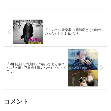
画ご参考までに(*´∀｀*)「アイデア・オ
ブ・ユー～大人の愛が叶うまで～」（未
公開）機内鑑賞（日本語吹き替え版）
2024年5月2日製...
「トノバン 音楽家 加藤和彦とその時代」
のあらすじとネタバレ⁈
「明日を綴る写真館」のあらすじとネタ
バレ⁈名優・平泉成主演のハートフル・ド
ラマ。
コメント