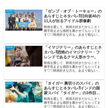
「ゼンブ・オブ・トーキョー」の
2024年
あらすじとネタバレ⁈日向坂46の
11人が出るアイドル群像劇
映画を愛して、映画大好きだからこそ！
勝手気ままな感想を書かせてもらってま
す♡♡映画好きな方も、あまり観ない方
も画ご参考までに(*´∀｀*)「ゼンブ・オ
ブ・トーキョー」2024年10月25日公開
（87分）日向坂46の11人が出るアイドル
「イマジナリー」のあらすじとネ
2024年
群像劇...
タバレ⁈恐怖のイマジナリー・フ
レンドであるクマ人形ホラー。
映画を愛して、映画大好きだからこそ！
勝手気ままな感想を書かせてもらってま
す♡♡映画好きな方も、あまり観ない方
も画ご参考までに(*´∀｀*)「イマジナリ
ー」2024年11月8日公開（104分）恐怖の
イマジナリー・フレンドであるクマ人形
「タイガー 裏切りのスパイ」の
2024年
ホラー。...
あらすじとネタバレ⁈インドの国
家スパイ「タイガー」の3作目も
ド派手アクション。
映画を愛して、映画大好きだからこそ！
勝手気ままな感想を書かせてもらってま
す♡♡映画好きな方も、あまり観ない方